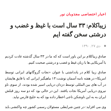
اخبار اختصاصی مجذوبان نور
زیباکلام: ۳۳ سال است با غیظ و غضب و
درشتی سخن گفته ایم
دی ۲۷, ۱۳۹۰
صادق زیباکلام بر این باور است که که ما در ۳۳ سال گذشته عادت کردیم
با آمریکایی ها با زبان غیظ و غضب و درشتی صحبت کنیم.
صادق زیبا کلام در یادداشتی با عنوان «نجات گروگان​های ایرانی توسط
امریکا» در هفته نامه آسمان نوشت:۱۳ ماهیگیر ایرانی که با قایق هایشان
در آب های بین المللی توسط دزدان دریایی اسیر شده بودند، از سوی ناو
نیروی دریایی آمریکا نجات یافتند. این در حالی بود که دو سه روز قبلش
ایران به به این ناوشکن ناجی اخطار داده بود که به خلیج فارس نیاید.
وی می افزاید: در چنین شرایطی مسئولان رسمی کشور چه واکنشی باید