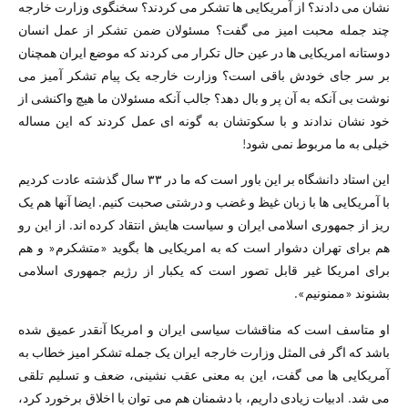
نشان می دادند؟ از آمریکایی ها تشکر می کردند؟ سخنگوی وزارت خارجه
چند جمله محبت امیز می گفت؟ مسئولان ضمن تشکر از عمل انسان
دوستانه امریکایی ها در عین حال تکرار می کردند که موضع ایران همچنان
بر سر جای خودش باقی است؟ وزارت خارجه یک پیام تشکر آمیز می
نوشت بی آنکه به آن پر و بال دهد؟ جالب آنکه مسئولان ما هیچ واکنشی از
خود نشان ندادند و با سکوتشان به گونه ای عمل کردند که این مساله
خیلی به ما مربوط نمی شود!
این استاد دانشگاه بر این باور است که ما در ۳۳ سال گذشته عادت کردیم
با آمریکایی ها با زبان غیظ و غضب و درشتی صحبت کنیم. ایضا آنها هم یک
ریز از جمهوری اسلامی ایران و سیاست هایش انتقاد کرده اند. از این رو
هم برای تهران دشوار است که به امریکایی ها بگوید «متشکرم« و هم
برای امریکا غیر قابل تصور است که یکبار از رژیم جمهوری اسلامی
بشنوند «ممنونیم».
او متاسف است که مناقشات سیاسی ایران و امریکا آنقدر عمیق شده
باشد که اگر فی المثل وزارت خارجه ایران یک جمله تشکر امیز خطاب به
آمریکایی ها می گفت، این به معنی عقب نشینی، ضعف و تسلیم تلقی
می شد. ادبیات زیادی داریم، با دشمنان هم می توان با اخلاق برخورد کرد،