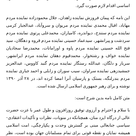
اساسی اقدام لازم صورت گیرد.
این نامه که پیمان فروزش نماینده زاهدان، جلال محمودزاده نماینده مردم
مهاباد، اقبال محمدی نماینده مردم مریوان و سروآباد، عبدالجبار کرمی
نماینده مردم سنندج، دیواندره، کامیاران، محمدعلی پرتوی نماینده مردم
سردشت و پیرانشهر، سیدعماد حسینی نماینده مردم قروه و دهگلان، سید
فتح الله حسینی نماینده مردم پاوه و اورامانات، محمدرضا سجادیان
نماینده خواف و رشتخوار، محمدقیوم دهقان نماینده مردم ایرانشهر،
سرباز و دلگان، عبدالله رستگار نماینده مردم گنبد کاووس، عبدالعزیز
جمشیدزهی نماینده سراوان، سیب سوران و زابلی و احمد جباری نماینده
مردم بندرلنگه، بستک و پارسیان آنرا امضا کرده اند، در ۲۸ آذر ۱۳۹۰
نوشته و برای رهبر جمهوری اسلامی ارسال شده است.
متن کامل نامه بدین شرح است:
با سلام و احترام و آرزوی توفیق روزافزون و طول عمر با عزت حضرت
عالی از درگاه ایزد منان، همچنانکه در منویات، نظرات و تأکیدات اعتقادی-
سیاسی جنابعالی مبنی بر گسترش وحدت و یکپارچگی، امت اسلامی
همیشه نمایان و نقطه قوتی برای تمام مسلمانان جهان بوده است، نظر