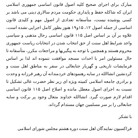
مبارک برای اجرای صحیح کلیه اصول قانون اساسی جمهوری اسلامی
ایران که شاکله حفظ و پایداری حکومت مردم سالاری دینی می باشد بر
کسی پوشیده نیست، متأسفانه تعدادی از اصول مهم و کلیدی قانون
اساسی از جمله اصول ۱۲، ۱۵و۱۹ هنوز بطور کامل اجرایی نشده است،
علاوه بر آن بر اساس اصل ۱۱۵ قانون اساسی رجال مذهبی و سیاسی
واجد شرایط اهل سنت از حق انتخاب شدن در انتخابات ریاست جمهوری
محروم هستند و همچنین با توجه به پیگیریها و مراجعات مکرر، متأسفانه تا
حال مسئولین امر با احداث مسجد موافقت ننموده اند لذا بر اساس
فرمایشات تاریخی و گهربار جنابعالی در سفر به مناطق اهل سنت و
کردنشین انشاالله در سایه رهنمودهای خردمندانه آن رهبر فرزانه و وحدت
و برادری جامعه اسلامی کمیته ویژه ای زیر نظر حضرت عالی تشکیل تا
نسبت به اجرای اصول معطل مانده و اصلاح اصل ۱۱۵ قانون اساسی
اقدام لازم صورت گیرد. انشاالله خداوند متعال وجود پر برکت و سایه
جنابعالی را بر سر مسلمین جهان مستدام گرداند.
با تشکر
فراکسیون نمایندگان اهل سنت دوره هشتم مجلس شورای اسلامی