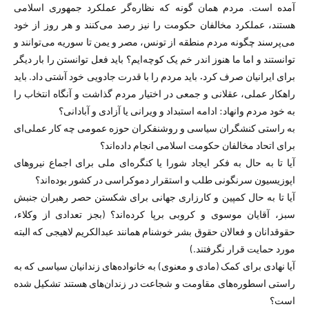
آمده است. مردم همان گونه که نظاره‌گر عملکرد جمهوری اسلامی
هستند، عملکرد مخالفان حکومت را نیز رصد می‌کنند و هر روز از خود
می‌پرسند چگونه مردم منطقه از تونس، مصر و یمن تا سوریه می‌توانند و
توانستند و اما ما هنوز اندر خم یک کوچه‌ایم؟ باید فعل توانستن را بار دیگر
برای ایرانیان صرف کرد
.
باید مردم را با قدرت جادویی خود آشتی داد. باید
راهکار عملی، عقلانی و جمعی در اختیار مردم گذاشت و آنگاه انتخاب را
به خود مردم وانهاد: ادامه استبداد و ویرانی یا آزادی و آبادانی؟
به راستی کنشگران سیاسی و روشنفکران حوزه عمومی چه کار عملی‌ای
برای اتحاد مخالفان حکومت اسلامی انجام داده‌اند؟
آیا تا به حال به فکر ایجاد شورا یا کنگره‌ای ملی برای اجماع نیروهای
اپوزیسیون سرنگونی طلب و استقرار دموکراسی در کشور بوده‌اند؟
آیا تا به حال کمپین و کارزاری جهانی برای شکستن حصر رهبران جنبش
سبز، آقایان موسوی و کروبی برپا کرده‌اند؟ (بجز تعدادی از وکلاء،
حقوقدانان و فعالان حقوق بشر خوشنام همانند عبدالکریم لاهیجی که البته
مورد حمایت قرار نگرفتند.)
آیا نهادی برای کمک (مادی و معنوی) به خانواده‌های زندانیان سیاسی که به
راستی اسطوره‌های مقاومت و شجاعت در زندان‌های هستند تشکیل شده
است؟