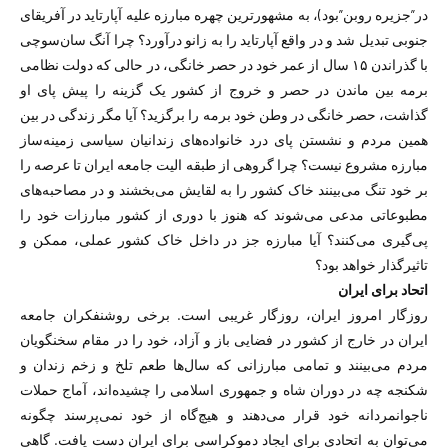
در”جزیره روبن”بود)، به مشهورترین چهره مبارزه علیه آپارتاید در آفریقای
جنوبی تبدیل شد و در واقع آپارتاید را به زانو درآورد؟ چرا آنگ سان‌سوچی
با گذراندن ۱۵ سال از عمر خود در حصر خانگی، در حالی که دولت نظامی
برمه بین ماندن در حصر و خروج از کشور یک گزینه را پیش پای او
گذاشت، حصر خانگی در وطن خود برمه را برگزید؟ آیا مگر زندگی در بین
همین مردم و نشستن پای درد خانواده‌های زندانیان سیاسی زمینه‌ساز
مبارزه مشروع نیست؟ چرا گروهی از طبقه الیت جامعه ایران تا عرصه را
بر خود تنگ می‌بینند خاک کشور را به لقایش می‌بخشند و در مصاحبه‌های
مطبوعاتی مدعی می‌شوند که هنوز با دوری از کشور مبارزات خود را
پی‌گیری می‌کنند؟ آیا مبارزه جز در داخل خاک کشور عملی، ممکن و
تاثیرگذار خواهد بود؟
اتحاد برای ایران
روزگار امروز ایران، روزگار غریبی است. برخی روشنفکران جامعه
ایران در خارج از کشور در فضایی باز و آزاد، خود را در مقام سخنگویان
مردم می‌بینند و تمامی مبارزانی که سال‌ها طعم تلخ و زخم زندان و
شکنجه چه در دوران شاه و جمهوری اسلامی را چشیده‌اند، آماج حملات
ناجوانمردانه خود قرار می‌دهند و هیچ‌گاه از خود نمی‌پرسند چگونه
می‌توان به اتحادی برای ایجاد دموکراسی برای ایران دست یافت. گاهی