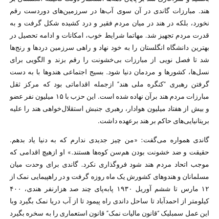
هند. مبارزات گاندی در آن سوی آب‌ها در سرزمین‌های دوردست رقم
نخورد، بلکه در هند در میان مردم فقیر و درد کشیده شکل گرفت و به
قدرت مردم تجهیز شد. مهاتما شرایط خوب، امکانات و ادامه تحصیل در
بهترین دانشگاه انگلستان را به خود نهاد و راهی سرزمین درد‌ها و رنج‌ها
شد تا فصل نویی از مبارزات بی‌خشونت را رقم بزند و الگویی برای
نسل‌ها، کشورها و مردمان دنیا شود. بسیج اجتماعی هندوها با به دست
گرفتن رهبری “کنگره ملی هند” ازجمله اقداماتی بود که مرکز ثقل
مبارزات مردم هند برآن نهاده شده است. این حزب با ۱۵ میلیون نفر عضو
و بیش از هفتاد میلیون هوادار، رهبری جنبش استقلال‌خواهی هند را علیه
بریتانیایی‌های حاکم بر هند برعهده داشت.
گاندی همواره می‌گفت: «من چیز جدیدی ندارم که به دنیا یاد بدهم.
حقیقت و ضد خشونت بودن هم‌سن کوه‌ها هستند.» او ازهیچ اقدامی که
موجب اتحاد مردم هند شود فروگذاری نکرد. گاندی برای وحدت میان
مسلمانان و هندوهای کشورش یک ماه روزه گرفت و در راهپیمایی نمک از
۱۲ مارس تا ششم آوریل ۱۹۳۰ پابه‌پای چند صد هزارنفر هندی، ۴۰۰
کیلومتر از احمدآباد تا ساحل داندی راه پیمود تا از آب دریا نمک بگیرد وبا
این عمل سمبلیک “قانون مالیات نمک” قانون استعماری را به سخره بگیرد