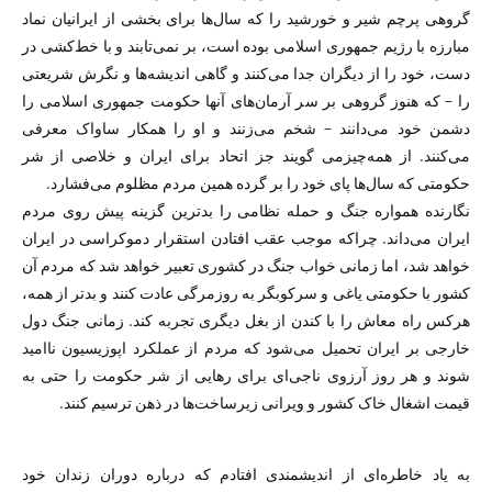
گروهی پرچم شیر و خورشید را که سال‌ها برای بخشی از ایرانیان نماد
مبارزه با رژیم جمهوری اسلامی بوده است، بر نمی‌تابند و با خط‌کشی در
دست، خود را از دیگران جدا می‌کنند و گاهی اندیشه‌ها و نگرش شریعتی
را − که هنوز گروهی بر سر آرمان‌های آنها حکومت جمهوری اسلامی را
دشمن خود می‌دانند − شخم می‌زنند و او را همکار ساواک معرفی
می‌کنند. از همه‌چیزمی گویند جز اتحاد برای ایران و خلاصی از شر
حکومتی که سال‌ها پای خود را بر گرده همین مردم مظلوم می‌فشارد.
نگارنده همواره جنگ و حمله نظامی را بدترین گزینه پیش روی مردم
ایران می‌داند. چراکه موجب عقب افتادن استقرار دموکراسی در ایران
خواهد شد، اما زمانی خواب جنگ در کشوری تعبیر خواهد شد که مردم آن
کشور با حکومتی یاغی و سرکوبگر به روزمرگی عادت کنند و بدتر از همه،
هرکس راه معاش را با کندن از بغل دیگری تجربه کند. زمانی جنگ دول
خارجی بر ایران تحمیل می‌شود که مردم از عملکرد اپوزیسیون ناامید
شوند و هر روز آرزوی ناجی‌ای برای رهایی از شر حکومت را حتی به
قیمت اشغال خاک کشور و ویرانی زیرساخت‌ها در ذهن ترسیم کنند.
به یاد خاطره‌ای از اندیشمندی افتادم که درباره دوران زندان خود