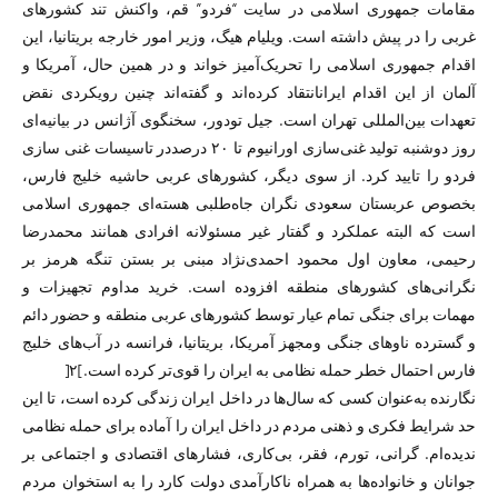
مقامات جمهوری اسلامی در سایت “فردو” قم، واکنش تند کشورهای
غربی را در پیش داشته است. ویلیام هیگ، وزیر امور خارجه بریتانیا، این
اقدام جمهوری اسلامی را تحریک‌آمیز خواند و در همین حال، آمریکا و
آلمان از این اقدام ایرانانتقاد کرده‌اند و گفته‌اند چنین رویکردی نقض
تعهدات بین‌المللی تهران است. جیل تودور، سخنگوی آژانس در بیانیه‌ای
روز دوشنبه تولید غنی‌سازی اورانیوم تا ۲۰ درصددر تاسیسات غنی سازی
فردو را تایید کرد. از سوی دیگر، کشورهای عربی حاشیه خلیج فارس،
بخصوص عربستان سعودی نگران جاه‌طلبی هسته‌ای جمهوری اسلامی
است که البته عملکرد و گفتار غیر مسئولانه افرادی همانند محمدرضا
رحیمی، معاون اول محمود احمدی‌نژاد مبنی بر بستن تنگه هرمز بر
نگرانی‌های کشورهای منطقه افزوده است. خرید مداوم تجهیزات و
مهمات برای جنگی تمام عیار توسط کشورهای عربی منطقه و حضور دائم
و گسترده ناوهای جنگی ومجهز آمریکا، بریتانیا، فرانسه در آب‌های خلیج
فارس احتمال خطر حمله نظامی به ایران را قوی‌تر کرده است.]۲[
نگارنده به‌عنوان کسی که سال‌ها در داخل ایران زندگی کرده است، تا این
حد شرایط فکری و ذهنی مردم در داخل ایران را آماده برای حمله نظامی
ندیده‌ام. گرانی، تورم، فقر، بی‌کاری، فشارهای اقتصادی و اجتماعی بر
جوانان و خانواده‌ها به همراه ناکارآمدی دولت کارد را به استخوان مردم