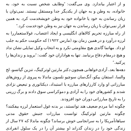
و از اعتبار بیاندازد. وی می‌گفت: “وظایف شخص نسبت به خود، به
خانواده، به وطن و به جهان از یکدیگر جدا ومستقل نیستند. نمی‌توان با
زیان رساندن به خود یا خانواده خود به وطن خویشخدمت کرد. به همین
قرار نمی‌توان با زیان رساندن به جهان نیز به وطن خودخدمت کرد.”
از راه مبارزه تحریم کالاهای انگلیسی و ایجاد اعتصاب، غولاستعماررا به
لرزه درآورد و در همین زمان بود (مارس ۱۹۲۲) که حکومت حکم به جلب
او داد. مهاتما گاندی هیچ مقاومتی نکرد و به انتخاب وکیل تمایلی نشان نداد
و هیچ درمقام دفاع برنیامد. تنها به هواداران خود گفت: “بروید و زندان‌ها را
پرکنید.”
دهه‌ها بعد، آزادی‌خواهانی همچون دکتر مارتین لوترکینگ، تنزین گیاتسو، لخ
والسا، استفان بیکو، آنگ‌سان سوچیو نلسون ماندلا به پیروی از روش‌های
مبارزاتی او وارد کارزارهای مبارزه با استبداد، دیکتاتوری و تبعیض نژادی
شدند و کشورهای خود را به آزادی و دموکراسی سوق دادند و برگ زرینی
را به تاریخ مبارزاتی دوران خود افزودند.
چگونه اما مردم ضعیف هند توانستند، بر بدنه غول استعمار لرزه بیفکنند؟
چگونه مارتین لوترکینگ توانست مبارزات جنبش حقوق مدنی
سیاهانآمریکا را به سرانجامی خوش برساند؟ چگونه ماندلا که ۲۷ سال از
زندگی خود را در زندان گذراند (و بیشتر آن را در یک سلول انفرادی