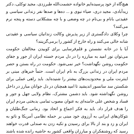
هیچ‌گاه از خود پرسیده‌ایم خانواده حشمت‌الله طبرزدی، مجید توکلی، دکتر
زیدآبادی، مجید دری، ضیاء نبوی و … ده‌ها و صدها نفر زندانی سیاسی و
عقیدتی بانام و بی‌نام در چه وضعی و با چه مشکلاتی دسته و پنجه نرم
می‌کنند؟
چرا وکلای دادگستری از زیر پذیرش وکالت زندانیان سیاسی و عقیدتی
شانه خالی می‌کنند و راه خارج از کشور را برمی‌گزینند؟
آیا با در خانه نشستن و قلم‌فرسایی برای کوبیدن مخالفان حکومت
می‌توان نور امید به مبارزه را در دل مردم خسته ایران از جور و جفای
حکومت روشن نگهداشت؟ خیر نمی‌شود. حکومت در راه بستن و حصر
مردم ایران در زندانی بزرگ به نام ایران است. حتماً خبرهای مبنی بر
اینترنت ملی و محدودیت‌های بیشتر را شنیده‌اید. باید راهی عملی برای
شکستن سد سانسور اندیشید تا امید همچنان در دل جوانان مبارز در داخل
روشن نگهداشته شود. باید دشمن مشترک، نظام ولایی جهل و جور و
فساد و شخص علی خامنه‌ای به عنوان مصوب تمامی بدبختی مردم ایران
را هدف قرار داد. باید به فکر اجماع و اتحاد بود. زمانی جنگ‌طلبان و
نئوکان‌های ایرانی به آرزوی خود مبنی بر حمله نظامی آمریکا و ناتو به
ایران و زد و بند از بالا برای رسیدن و تکیه زدن به صندلی قدرت خواهند
رسید که روشنفکران و مبارزان واقعی کشور به حاشیه رانده شده باشند