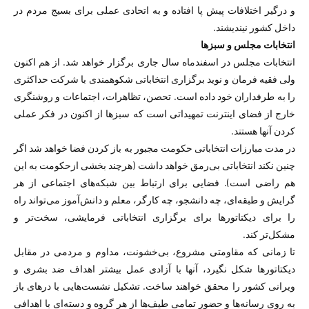
و درگیر اختلافات پیش پا افتاده و به اتحادی عملی برای بسیج مردم در
داخل کشور نیندیشند.
انتخابات مجلس و سبزها
انتخابات مجلس در اسفندماه سال جاری برگزار خواهد شد. از هم اکنون
ولی فقیه فرمان و نوید برگزاری انتخاباتی شکوهمندی با شرکت حداکثری
را به طرفداران خود داده است. تحصن، تظاهرات، اجتماعات و روشنگری
خارج از فضای اینترنت تمهیداتی‌ است که سبزها از اکنون در فکر عملی
کردن آنها هستند.
در مدت مبارزات انتخاباتی حکومت مجبور به باز کردن فضا خواهد شد اگر
چنین نکند انتخاباتی بی‌رمق خواهد داشت (هرچند بخشی ازحکومت به این
هم راضی است). فضایی برای ارتباط بین شبکه‌های اجتماعی از هر
گرایش و طبقه‌ای، چه دانشجو، چه کارگر، معلم و دانش‌آموز می‌تواند راه
را برای دیکتاتورها برای برگزاری انتخاباتی فرمایشی، سخت‌تر و
مشکل‌تر کند.
تا زمانی که مقاومتی مشروع، بی‌خشونت، مداوم و مردمی در مقابل
دیکتاتورها شکل نگیرد، آنها با آزادی عمل بیشتر اهداف ضد بشری و
ویرانی کشور را محقق خواهند ساخت. تشکیل نشست‌هایی با درهای باز
به روی رسانه‌ها و حضور تمامی طیف‌ها از هر گروه و دسته‌ای با اهدافی