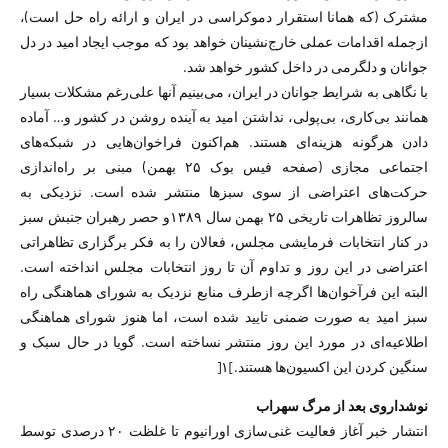
مشترک (که همانا استقرار دموکراسی در ایران و ارائه راه حل است)،
ازجمله اقدامات عملی خارج‌نشینان خواهد بود که موجب ایجاد امید در دل
جوانان و دلگرمی در داخل کشور خواهد شد.
با نگاهی به شرایط جوانان در ایران، می‌بینیم آنها علی‌رغم مشکلات بسیار
همانند بی‌کاری، بی‌پولی، نداشتن امید به آینده روشن در کشور و… آماده
دادن هرگونه هزینه‌ای هستند. هم‌اکنون فراخوان‌هایی در شبکه‌های
اجتماعی مجازی (صفحه فیس بوک ۲۵ بهمن) مبنی بر راه‌اندازی
حرکت‌های اعتراضی از سوی سبزها منتشر شده است. نزدیکی به
سالروز تظاهرات تاریخی ۲۵ بهمن سال ۱۳۸۹و حصر رهبران جنبش سبز
در کنار انتخابات فرمایشی مجلس، فعالان را به فکر برگزاری تظاهراتی
اعتراضی در این روز و تداوم آن تا روز انتخابات مجلس انداخته است.
البته این فرآخوان‌ها اگرچه ازطرف منابع نزدیک به شورای هماهنگی راه
سبز امید به صورت ضمنی تایید شده است، اما هنوز شورای هماهنگی
اطلاعیه‌ای در مورد این روز منتشر نساخته است. گویا در حال سبک و
سنگین کردن این اکسیون‌ها هستند.]۱[
نوشدارو
ی بعد از مرگ سهراب
انتشار خبر آغاز فعالیت غنی‌سازی اورانیوم تا غلظت ۲۰ درصدی توسط