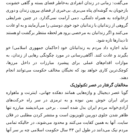
می‌گفت: زمانی در زندان انفرادی به‌خاطر فضای بسته و گاهی خشونت
بازجویان به گوشه‌ای پناه می‌بری. بی‌خبری از فضای بیرون زندان و دوری
ازخانواده به همراه دلتنگی، دمی آرامت نمی‌گذارد. در چنین شرایطی
گروهی از زندانیان با زندانبان خود خوی دوستی را می‌آزمایند و به او عادت
می‌کنند و اگر زندانبان به مرخصی برود هر لحظه منتظر برگشت او هستند
تا دیدارها تازه شود.
نباید اجازه داد مردم به زندانبانان خود (حاکمان جمهوری اسلامی) خو
بگیرند و عادت کنند. آگاهی‌رسانی در مورد چگونگی رهایی از زندان، به
موازات اقدام‌های عملی برای پیشبرد مبارزات در داخل مرزها،
کوچک‌ترین کاری خواهد بود که نخبگان مخالف حکومت می‌توانند انجام
دهند.
مخالفان گرفتار در عصر تکنولوژیک
گویا عصر دیجیتال و واژه‌هایی همانند دهکده جهانی، اینترنت و ماهواره
برای ایران خوش یمن نبوده و به ترمزی در سر راه حرکت‌های
آزادی‌خوانه مردم ایران بدل شده است . برخی می‌اندیشند مبارزه تنها
ظاهر شدن جلوی دوربین تلویزیون است و منتشر کردن مطلبی در فلان
سایت. آنها به همین کفایت می‌کنند و محدود می‌شوند، در حالیکه تمامی
مردم نیک می‌دانند در طول این ۳۳ سال حکومت اسلامی چه بر سر آنها