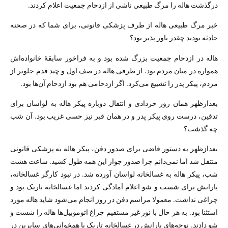
درگذشت هاله را مرگ طبیعی ناشی از ازدحام جمعیت اعلام کردند.
خبر مرگ طبیعی هاله از طرف پزشکی قانونی، برای شما که در صحنه
حادثه بودید چقدر باور پذیر بود؟
هاله در ازدحام جمعیت بزرگ شده بود و به فراخور سابقهٔ خانواده‌اش
همواره در میان مردم بود. از طرفی هاله در صف اول و چند قدم جلو‌تر از
مردم، پیکر پدر را تشییع می‌کرد. اگر ازدحامی هم بود ازدحام آن‌ها بود.
بعدازظهر‌‌ همان روز خردادی و انتقال دوباره پیکر هاله به لواسان برای
تدفین، درست روی پیکر پدر و در‌‌ همان قبر نیز حسی غریب بود. آن شب
چه گذشت؟
بعدازظهر به دستور قاضی برای صدور دفن، پیکر هاله به پزشکی قانونی
منتقل شد اما نمی‌دانم چرا صدور جواز این همه طول کشید. ساعت هشت
شب، پیکر هاله به غسالخانه لواسان آورده شد. در نبود کارگر غسالخانه،
یارانش برای شست و شو اعلام آمادگی کردند اما غسالخانه تاریک بود و
چراغی نداشت. معمولا مراسم دفن در روز انجام می‌شود شاید هاله مورد
استثنا بود. به هر حال با نور غیر مستقیم چراغ اتوموبیل‌ها هاله را شست و
شو دادند. نوحه‌های یارانش در غسالخانه تاریک با همخوانی‌های سایرین در