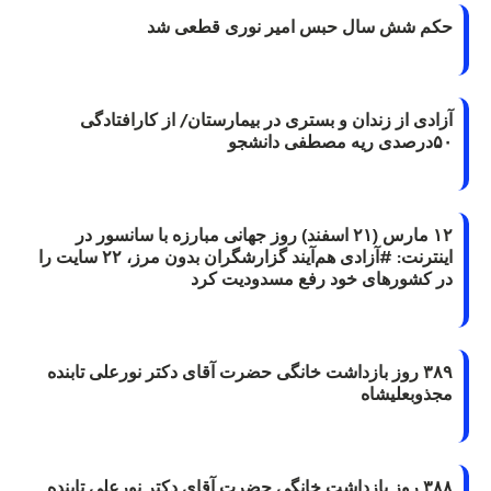
حکم شش سال حبس امیر نوری قطعی شد
آزادی از زندان و بستری در بیمارستان/ از کارافتادگی
۵۰درصدی ریه مصطفی دانشجو
۱۲ مارس (۲۱ اسفند) روز جهانی مبارزه با سانسور در
اینترنت: #آزادی هم‌آیند گزارشگران‌ بدون مرز، ۲۲ سایت را
در کشورهای خود رفع مسدودیت کرد
۳۸۹ روز بازداشت خانگی حضرت آقای دکتر نورعلی تابنده
مجذوبعلیشاه
۳۸۸ روز بازداشت خانگی حضرت آقای دکتر نورعلی تابنده