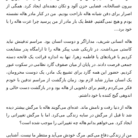
بیرون غسالخانه، فضایی حزن آلود و تکان دهنده‌ای ایجاد کرد. همگی از
اصرار برای دفن شبانه هاله ناراحت بودیم. من در کنار مادر هاله نشسته
بودم و هیچ نمی‌گفتیم. فقط یک بار مادر از من پرسید چرا عزت هاله را با
خود برد….
هاله انسانی شریف، مداراگر و دوست انسان بود. مراسم تدفینش نباید
کاستی می‌داشت. در تاریکی شب پیکر هاله را تا ارامگاه پدر مشایعت
کردیم با فریادهای یا فاطمه زهرا. تنها به اندازه قرائت یک فاتحه دسته
جمعی فرصت دادند. در پایان از میان صفوف گارد نظامی در سکوت عبور
کردیم. حضور این همه گارد برای تشییع یک مادر، یک دوست محرومان،
یک انسان مبارز شاید لازم بود. زمان بازگشت از مراسم تدفین با خودم
فکر می‌کردم رفتنم برای دلجویی از هاله بود و در بازگشت دست خالی و
اندوهی گیج کننده با خود داشتم.
هاله از دنیا رفت و نامش ماند. عده‌ای می‌گویند هاله با مرگش بیشتر دیده
شد تا قبل از مرگش در سایه زندگی می‌کرد. اما با مرگش تغییراتی را
ایجاد کرد. می‌خواهم بدانم هاله چه تغییراتی را موجب شده است؟
من از زندگی دفاع می‌کنم. مرگ خودش می‌آید و منتظر ما نیست. آشنایی