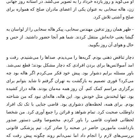
او می‌گوید و روز یازده خرداد را به تصویر می‌کشد. در آستانه روز جهانی
زن، هاله سحابی به عنوان یکی از اعضای مادران صلح که همواره برای
صلح و آشتی تلاش کرد.
– ظهر‌‌ همان روز تدفین مهندس سحابی، پیکر هاله سحابی را از لواسان به
گیشا یعنی خانه‌اش منتقل کردند. شما هم آنجا حضور داشتید. از حس و
حال و هوای آن روز بگویید.
دچار تناقض ذهنی بودم. گریه‌ها را می‌دیدم. صدا‌ها را می‌شنیدم. رفت و
امد آمبولانس‌ها برای بردن افرادی که دچار مشکل بودند؛ قطع نمی‌شد.
باور مسئله برایم دشوار بود. پیش خود فکر می‌کردم اگر هاله بود چه
می‌کرد؟ فوری تصمیم به بازگشت به تهران گرفتم تا شاید بتوانم برای
برگزاری مراسم کمک کنم. آن روز همه مه‌مان بودند. هاله دراز کشیده
بود. تنها لبخندش مثل خودش بود. این هاله، هاله‌ای نبود که من شناخته
بودم. برای همه، لحظه‌های دشواری بود. قاضی جنایی با تک تک افراد
داوطلب صحبت کرد. تمام شواهد و قرائن را جمع آوری کرد. من شخصا
لحظاتی قضاوت قاضی را باور کردم. مخصوصا وقتی دستور صدور
بازداشت مامورین حاضر در صحنه را صادر کرد. تیم پزشکی قانونی
بررسی‌های لازم را انجام داد اما نمی‌دانم روند چگونه پیش رفت که