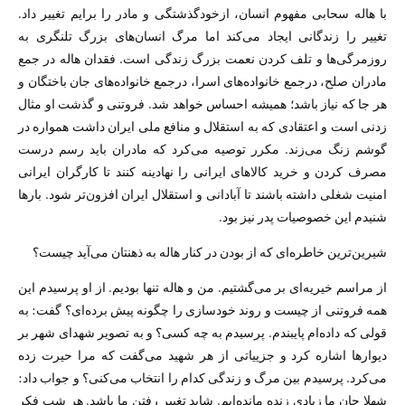
با هاله سحابی مفهوم انسان، ازخودگذشتگی و مادر را برایم تغییر داد.
تغییر را زندگانی ایجاد می‌کند اما مرگ انسان‌های بزرگ تلنگری به
روزمرگی‌ها و تلف کردن نعمت بزرگ زندگی است. فقدان هاله در جمع
مادران صلح، درجمع خانواده‌های اسرا، درجمع خانواده‌های جان باختگان و
هر جا که نیاز باشد؛ همیشه احساس خواهد شد. فروتنی و گذشت او مثال
زدنی است و اعتقادی که به استقلال و منافع ملی ایران داشت همواره در
گوشم زنگ می‌زند. مکرر توصیه می‌کرد که مادران باید رسم درست
مصرف کردن و خرید کالاهای ایرانی را نهادینه کنند تا کارگران ایرانی
امنیت شغلی داشته باشند تا آبادانی و استقلال ایران افزون‌تر شود. بار‌ها
شنیدم این خصوصیات پدر نیز بود.
شیرین‌ترین خاطره‌ای که از بودن در کنار هاله به ذهنتان می‌آید چیست؟
از مراسم خیریه‌ای بر می‌گشتیم. من و هاله تنها بودیم. از او پرسیدم این
همه فروتنی از چیست و روند خودسازی را چگونه پیش برده‌ای؟ گفت: به
قولی که داده‌ام پایبندم. پرسیدم به چه کسی؟ و به تصویر شهدای شهر بر
دیوار‌ها اشاره کرد و جزییاتی از هر شهید می‌گفت که مرا حیرت زده
می‌کرد. پرسیدم بین مرگ و زندگی کدام را انتخاب می‌کنی؟ و جواب داد:
شهلا جان ما زیادی زنده مانده‌ایم. شاید تغییر رفتن ما باشد. هر شب فکر