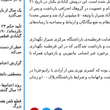
زندان شیراز به بند سبز جوانان زندان عادل آباد منتقل شده است. این درویش گنابادی یکبار در تاریخ ۲۱
 نظام و عضویت در گروهک انحرافی بازداشت و پس از
یک سال از با
می‌گذرد
۴۶ روز حبس در اداره اطلاعات شیراز و زندان عادل آباد شیراز با وثیقه ۵۰ میلیونی آزاد شد و سپس مجددا
 علیه نظام به نفع بیگانگان و ارتباط و مصاحبه با رسانه‌های
ت
گنابادی قطعی
ر حالی به مدت ۲ هفته در بند هدایت قرنطینه‌ی بازداشتگاه مرکزی شیراز نگهداری
ت و بازداشت شدگانی که در این قرنطینه نگهداری
خطر از دست دا
می‌کند
برخورد غیر انسانی مامورین و بازجویان همراه با
گزارش اعدام ۲۰۱۸: قصاص و بخش
بوده که کسری نوری پس از آزادی با رادیو فردا در
مصطفی دانشج
مورد نحوه بازجویی، برخورد بازجویان و شرایط بازداشت و اتهامات و شرایط بازداشتگاه پلاک ۱۰۰و زندان
۱۴ سال گذشته
قطع تلفن هفت
بزرگ