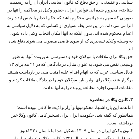
سیاسی و عقیدتی، از حق دفاع که قانون اساسی ایران آن را به رسمیت
شناخته، محروم شده اند. قوانین ایران، حضور وکیل در محاکمه را تنها در
صورتی که متهم به جرائمی محکوم باشد که حکم اعدام یا حبس ابد دارند،
الزامی می داند. در این شرایط، بسیاری از کسانی که به دلایل سیاسی به
اعدام محکوم شده اند، بدون اینکه به آنها امکان انتخاب وکیل داده شود،
به وسیله وکلای تسخیری که از سوی قاضی منصوب می شوند دفاع شده
اند.
حق وکلا برای ملاقات با موکلان خود و دسترسی به پرونده آنها، به طور
وسیعی نقض می شود. به عنوان مثال، در دادگاهی که در ۲۱ مه برای ۱۳
فعال سیاسی عرب که به اتهام اقدام علیه امنیت ملی در بازداشت هستند
برگزار شد، وکلا برای اولین بار، موکلان خود را در دادگاه ملاقات کردند و
مقامات امنیتی اجازه مطالعه پرونده را به آنها ندادند.
۳. کانون وکلا در محاصره
اما همه این بازداشتها، محکومیتها و آزار و اذیت ها کافی نبوده است؛
همانطور که گفته شد، حکومت ایران برای تسخیر کامل کانون وکلا خیز
برداشته است.
کانون وکلای ایران در سال ۱۳۰۹ تشکیل شد اما تا سال ۱۳۳۱هنوز
مستقل از دادگستری نبود. در سال ۱۳۳۱، کانون وکلا به عنوان سازمانی