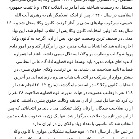
مستقل به رسمیت شناخته شد اما در پی انقلاب ۱۳۵۷ و با تثبیت جمهوری
اسلامی، در سال ۱۳۶۰، پس از اینکه اسلامگرایان به رهبری آیت الله
خمینی، سرکوب نهادهای مدنی را آغاز کردند، کانون وکلا منحل شد و تا ۱۶
سال بعد که اولین انتخابات کانون وکلا پس از انقلاب انجام شد، این نهاد
مدنی در ضعیف ترین وضعیت خود بود. پس از آن، اگرچه به کانون وکلا
اجازه داده شد که انتخابات هیات مدیره خود را برگزار کند و در امور دادم
پروانه وکالت و نظارت بر وکلا، استقلال نسبی داشته باشد اما همواره
کاندیداهای هیات مدیره باید توسط قوه قضاییه (دادگاه عالی انتظامی
قضات) تایید صلاحیت می شدند. به این ترتیب، وکلای حقوق بشری در
بیشتر موارد از شرکت در انتخابات هیات مدیره بازمانده اند. در آخرین
انتخابات کانون وکلا که در اسفند ماه گذشته (مارچ ۲۰۱۲) انجام شد، از
۱۱۸ نفر داوطلب عضویت در هیات مدیره، قوه قضاییه صلاحیت ۲۸ نفر را
رد کرد که حداقل نیمی از آنان سابقه وکالت حقوق بشری داشتند. ۵ نفر
از رد صلاحیت شدگان را زنان وکیل تشکیل می دادند. در انتخاباتی که پس
از این دور تازه رد صلاحیت برگزار شد، تنها یک زن به عضویت هیات مدیره
انتخاب شد که تناسبی با تعداد زیاد وکلای زن در ایران ندارد.
در عین حال، از سال ۱۳۸۱، قوه قضاییه تشکیلاتی موازی با کانون وکلا
ایجاد کرده است که به وکلای ماده ۱۸۷ معروف شده اند. وکلایی که از