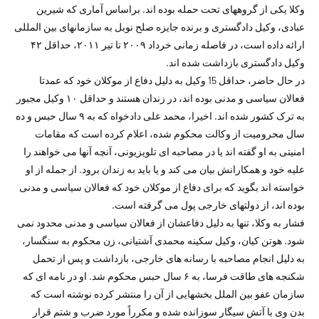
وکلا یکی از گروههای تحت حمله بوده اند. براساس آماری که شیرین
عبادی، وکیل دادگستری و برنده جایزه صلح نوبل به سازمانهای بین المللی
ارائه داده است، در فاصله زمانی خرداد ۲۰۰۹ تا تیر ۲۰۱۱، حداقل ۴۲
وکیل دادگستری بازداشت شده اند.
در حال حاضر، حداقل 15 وکیل به دلیل دفاع از موکلان خود که عمدتا
فعالان سیاسی و مدنی بوده اند، در زندان هستند و حداقل ۱۰ وکیل مجبور
به ترک کشور شده اند. اخیرا، محمد علی دادخواه که به ۹ سال حبس و ده
سال محرومیت از وکالت محکوم شده، اعلام کرده است که مقامات
امنیتی به او گفته اند یا در مصاحبه ای تلویزیونی، آنچه آنها می خواهند را
علیه خود و همکارانش بیان می کند و یا باید به زندان برود. از جمله از او
خواسته اند بگوید که برای دفاع از موکلان خود که فعالان سیاسی و مدنی
بوده اند، از دولتهای خارجی پول می گرفته است.
فشار به وکلا، تنها به دلیل دفاعشان از فعالان سیاسی و مدنی محدود نمی
شود. هوتن کیان، وکیل سکینه محمدی آشتیانی، زن محکوم به سنگسار،
به دلیل انجام مصاحبه با رسانه های خارجی، بازداشت و پس از تحمل
شکنجه های طاقت فرسا، به ۶ سال حبس محکوم شد. او در نامه ای که
سازمان عفو بین الملل بخشهایی از آن را منتشر کرده نوشته است که
بدن وی با آتش سیگار سوزانده شده و مکرراً مورد ضرب و شتم قرار