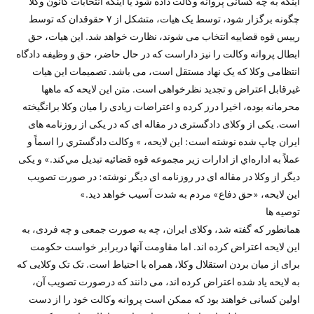
اینکه به چه کسانی پروانه وکالت داده شود یا اینکه انتخابات کانون وکلا
چگونه برگزار شود، توسط یک هیات، متشکل از ۷ حقوقدان که توسط
رییس قوه قضاییه انتخاب می شوند، نظارت خواهد شد. این هیات، حق
ابطال پروانه وکالت را نیز داراست که در حال حاضر، حق و وظیفه دادگاه
انتظامی وکلا که یک نهاد مستقل است، می باشد. تصمیمات این هیات
غیرقابل اعتراض و تجدید نظرخواهی است. متن این لایحه که ماهها
محرمانه بوده، اخیرا درز کرده و اعتراضات زیادی را میان وکلا برانگیخته
است. یکی از وکلای دادگستری در مقاله ای که در یکی از روزنامه های
ایران چاپ شده نوشته است: این لایحه، » وکالت دادگستري را اسماً و
عملاً به اداره‌اي از ادارات زير مجموعه قوه قضائيه تبديل مي‌كند.» و یکی
دیگر از وکلا در مقاله ای در روزنامه ای دیگر نوشته: در صورت تصویب
این لایحه، «حق دفاع» مردم به شدت آسیب خواهد دید.»
توصیه ها
همانطور که گفته شد، وکلای ایران، چه به صورت جمعی و چه فردی، به
این لایحه اعتراض کرده اند. اما مقاومت آنها دربرابر خواست حکومت
برای از میان بردن استقلال وکلا، همراه با احتیاط است. تک تک وکلایی که
به لایحه یاد شده اعتراض کرده اند، می دانند که درصورت تصویب آن،
اولین کسانی خواهند بود که ممکن است پروانه وکالت خود را از دست