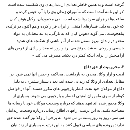
گرفته است و به همین خاطر تعدادی از دندان‌های وی شکسته شده است.
“در این نامه آمده است که مأموران زندان وی را با آب خیس کرده و
ساعت‌ها در هوای سرد رها شده است. نقی محمودیان، وکیل هوتن کیان
که خود، به دلیل فشارهای امنیتی از ایران فرار کرده و هم اکنون در ترکیه،
پناهجوست، می گوید «هوتن کیان که به تازگی، به بند معتادان به مواد
مخدر در زندان تبریز منتقل شده، از آثار ناشی از شکنجه های شدید
جسمی و روحی به شدت رنج می برد و روزانه مقدار زیادی از قرص های
آرامبخش را برای اینکه کمتر درد بکشد مصرف می کند.»
۲. محرومیت از حق دفاع
اذیت و آزار وکلا، محدود به بازداشت، محاکمه و حبس آنها نمی شود. در
مقابل تعدادی از وکلا که زندانی شده اند، تعداد بسیار بیشتری، به دلیل
دفاع از موکلان خود تحت فشار بازجویی های مکرر هستند. آنها در فواصل
کوتاه از سوی ماموران امنیتی احضار و بازجویی می شوند. بسیاری از
وکلا مجبور شده اند تعهد بدهند که درباره وضعیت موکلان خود با رسانه ها
مصاحبه نکنند. به این ترتیب، راههای اطلاع رسانی درباره وضعیت زندانیان
سیاسی، روز به روز بسته تر می شود. به برخی از وکلا نیز گفته شده حق
ندارند پرونده های سیاسی قبول کنند. به این ترتیب، بسیاری از زندانیان