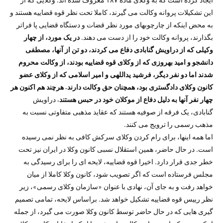
این تشکیلات پروانه وکالت می گیرند، کاملا تحت نظر قوه قضاییه هستند و
به محض اینکه از چارچوبهای مورد نظر قضات و دستگاه قضایی پا فراتر
بگذارند، پروانه وکالت خود را از دست می دهند.
در یک مورد، از چهار
وکیلی که از دراویش گنابادی دفاع می کردند، دو تن از آنها، مصطفی
دانشجو و امید بهروزی که از وکلای قوه قضاییه بودند، از وکالت محروم
شدند اما دو نفر دیگر، فرشید یداللهی و امیر اسلامی که از وکلای عضو
کانون وکلای دادگستری بود، همچنان حق وکالت دارند. هرچند هم اکنون هر
چهار نفر آنها به دلیل دفاع از موکلان خود در حبس هستند.
دراویش
گنابادی، یک فرقه از صوفیه هستند که عقاید مذهبی متفاوتی نسبت به
مذهب رسمی را ترویج می کنند.
اما همه اینها، برای رام کردن وکلای سرکش کافی به نظر نمی رسیده
است. در حال حاضر، همین استقلال نسبی کانون وکلا در ایران نیز تحت
خطر جدی قرار دارد. اخیرا قوه قضاییه، لایحه ای را برای رسیدگی به
مجلس فرستاده است که اگر تصویب شود، کانون وکلا کاملا از میان
خواهد رفت و به جای آن، نهادی با عنوان «سازمان وکلای رسمی»، زیر
نظر رییس قوه قضاییه تشکیل خواهد شد. براساس لایحه، تمامی تصمیم
گیری هایی که در حال حاضر توسط کانون وکلا صورت می گیرد، از جمله