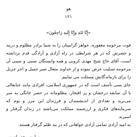
هو
۱۲۱
«إِنَّا للهِ وإِنّا إِلَیهِ رَاجِعُونَ»
فوت مرحومه مغفوره، خواهر گرامیتان را به شما برادر مظلوم و دربند
و حصرش که در هر شرایطی در راه آزادی و آزادگی قدم برداشته
است، آقای حاج شیخ مهدی کروبی و همه وابستگان نسبی و سببی آن
مرحومه تسلیت عرض نموده و از خداوند متعال صبر جمیل و اجر جزیل
را برای بازماندگانش مسئلت می نماییم.
جای بسی تأسف است که در جمهوری اسلامی، افرادی مانند جنابعالی
با آن سابقه درخشان و پر افتخار، مظلومانه در حصر خانگی به سر
می‌برید و تعدادی از اندیشمندان و فرزندان این مرز و بوم که
سرمایه‌های فکری و ارزشمند مملکت می‌باشند در زندان گرفتار و
اسیرند.
به امید آزادی تمامی آزادی خواهانی که در بند ظلم گرفتار هستند.
سایت مجذوبان نور