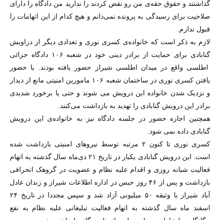
گذاشتند و حقوق حقه‌ی من رو نقض کردند را ندارید من دادگاه را دارای
صلاحیت برای رسیدگی به پرونده نمی‌دانم و هیچ کدام از این اتهامات را
قبول ندارم.
لازم به ذکر است که خانواده‌ی کسری نوری و تعدادی دیگر از دراویش
گنابادی برای حمایت از برادر دینی خود در شعبه ۱۰۶ دادگاه جزائی
اطلسی واقع در میدان اطلسی شیراز حضور یافته بودند. با حضور
یافتن کسری نوری در ساختمان شعبه ۱۰۶ مامورین امنیتی مانع از دیدار
و نزدیک شدن خانواده این درویش می شوند و حتی با برخورد شدیدی
برادر این درویش گنابادی را تهدید به بازداشت می‌کنند.
همچنین اجازه حضور در جلسه دادگاه نیز به خانواده‌ی این درویش
گنابادی داده نمی شود.
کسری نوری تا کنون ۲ مرتبه توسط نیروهای امنیتی بازداشت شده
است. این درویش گنابادی یکبار در تاریخ ۲۱ دی‌ماه سال گذشته به اتهام
فعالیت شبانه روزی و اقدام علیه نظام و عضویت در گروهک انحرافی
بازداشت و پس از ۴۶ روز حبس در اداره اطلاعات شیراز و زندان عادل
آباد شیراز با وثیقه ۵۰ میلیونی آزاد شد و سپس مجددا در تاریخ ۲۴
اسفند ماه سال گذشته به اتهام فعالیت تبلیغاتی علیه نظام به نفع