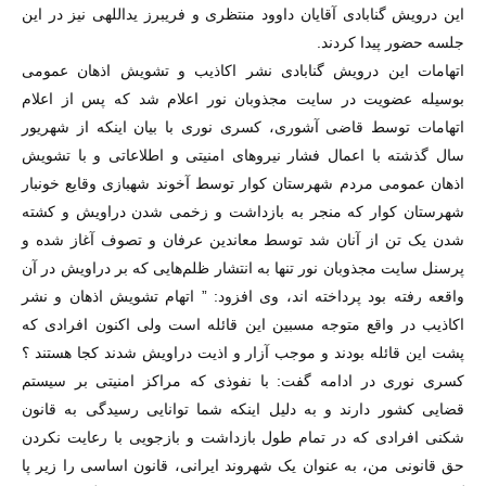
این درویش گنابادی آقایان داوود منتظری و فریبرز یداللهی نیز در این
جلسه حضور پیدا کردند.
اتهامات این درویش گنابادی نشر اکاذیب و تشویش اذهان عمومی
بوسیله عضویت در سایت مجذوبان نور اعلام شد که پس از اعلام
اتهامات توسط قاضی آشوری، کسری نوری با بیان اینکه از شهریور
سال گذشته با اعمال فشار نیروهای امنیتی و اطلاعاتی و با تشویش
اذهان عمومی مردم شهرستان کوار توسط آخوند شهبازی وقایع خونبار
شهرستان کوار که منجر به بازداشت و زخمی شدن دراویش و کشته
شدن یک تن از آنان شد توسط معاندین عرفان و تصوف آغاز شده و
پرسنل سایت مجذوبان نور تنها به انتشار ظلم‌هایی که بر دراویش در آن
واقعه رفته بود پرداخته اند، وی افزود: ” اتهام تشویش اذهان و نشر
اکاذیب در واقع متوجه مسبین این قائله است ولی اکنون افرادی که
پشت این قائله بودند و موجب آزار و اذیت دراویش شدند کجا هستند ؟
کسری نوری در ادامه گفت: با نفوذی که مراکز امنیتی بر سیستم
قضایی کشور دارند و به دلیل اینکه شما توانایی رسیدگی به قانون
شکنی افرادی که در تمام طول بازداشت و بازجویی با رعایت نکردن
حق قانونی من، به عنوان یک شهروند ایرانی، قانون اساسی را زیر پا