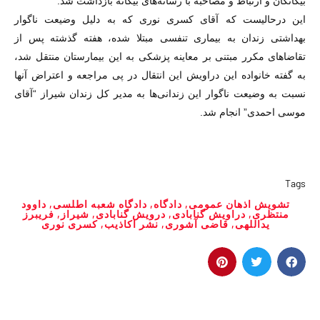
بیگانگان و ارتباط و مصاحبه با رسانه‌های بیگانه بازداشت شد.
این درحالیست که آقای کسری نوری که به دلیل وضیعت ناگوار
بهداشتی زندان به بیماری تنفسی مبتلا شده، هفته گذشته پس از
تقاضا‌های مکرر مبتنی بر معاینه پزشکی به این بیمارستان منتقل شد،
به گفته خانواده این دراویش این انتقال در پی مراجعه و اعتراض آنها
نسبت به وضیعت ناگوار این زندانی‌ها به مدیر کل زندان شیراز “آقای
موسی احمدی” انجام شد.
Tags
تشویش اذهان عمومی
,
دادگاه
,
دادگاه شعبه اطلسی
,
داوود
منتظری
,
دراویش گنابادی
,
درویش گنابادی
,
شیراز
,
فریبرز
یداللهی
,
قاضی آشوری
,
نشر اکاذیب
,
کسری نوری