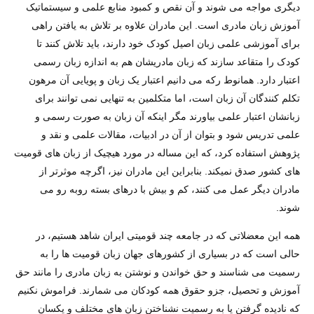
دیگری مواجه می شوند و آن نقص و کمبود منابع علمی و سیستماتیک
آموزش زبان مادری است. این مادران علاوه بر تلاش به یافتن راهی
برای آموزشی علمی زبان اصیل کودک خود دارند، باید تلاش کنند تا
کودک را متقاعد سازند که زبان مادریشان هم به اندازه زبان رسمی
اعتبار دارد. همانوط رکه می دانیم اعتبار یک زبان و پویایی آن مرهون
تکلم کنندگان آن زبان است، اما متکلمین به تنهایی نمی توانند برای
زبانشان اعتبار علمی بیاورند مگر اینکه آن زبان به صورت رسمی و
علمی تدریس شود و بتوان از آن در ادبیات، مقالات علمی و نقد و
پژوهش استفاده کرد، که این مساله در مورد هیچیک از زبان های قومیت
های کشور صدق نمیکند. بنابراین این مادران نیز، اگرچه موثرتر از
مادران دیگر عمل می کنند، کم و بیش با درهای بسته روبه رو می
شوند.
همه این معضلاتی که در جامعه چند قومیتی ایران شاهد هستیم، در
حالی است که در بسیاری از کشورهای جهان زبان قومیت ها را به
رسمیت می شناسند و حق خواندن و نوشتن به زبان مادری را مانند حق
آموزش و تحصیل، جزو حقوق همه کودکان می شمارند. فراموش نکنیم
که نادیده گرفتن یا به رسمیت نشناختن زبان های مختلف و یکسان