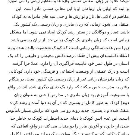
میکند علاوه بر زبان، معانی ضمنی واژه ها و مفاهیم زبانی را می آموزد
و البته که اولین پل ارتباطی او با این معانی ضمنی مادر است. این
مفاهیم در لالایی ها، ناز و نوازش ها و حتی تنبه های مادرانه به کودک
منتقل می شود. زمانی که زبان مادری و زبان رسمی یک کشور یکی
باشد. تضاد و دوگانگی در بستر رشد کودک ایجاد نمی شود. اما مشکل
زمانی است که زبان مادری یک کودک زبانی جدا از زبان رسمی باشد.
زیرا سن هفت سالگی زمانی است که کودک شخصیت بالنده شده و به
اعتقاد دانشمندان بیش از هفتاد درصد دانش محیطی و طبیعی را که یک
انسان در طول عمر خود قابلیت فراگیری آن را دارد، عملا فرا گرفته
است و درک عمیقی از وضعیت اجتماعی و فرهنگی خود دارد. کودکانی
که زبان مادریشان زبانی غیر از زبان رسمی یک کشور است، در هنگام
رفتن به مدرسه حس میکنند که وارد یک دنیای دیگری شده اند. در واقع
با ممنوعیت آموزش به زبان مادری در مدارس ( حتی به عنوان زبان
دوم) کودک به طور کامل از بستری که در آن به دنیا آمده و رشد کرده
منفک شده و با بستری جدید روبه رو می شود که برایش بسیار ناماُنوس
است. این عدم انس کودک با دنیای جدید اضطراب کودک به خاطر جدا
شدن از خانوده و آغوش مادر را دو چندان می کند. در واقع اتفاقی که
برای کودکانی که به کشوری دیگر مهاجرت کرده اند می افتد، با کامل