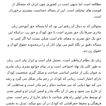
مطالعه است اما بدیهی است در کشوری چون ایران که متشکل از
قومیت های مختلف است، این از مساله حساسیت بیشتری برخوردار
است.
سئوالی که به دنبال آن رفتم این بود که آیا مساله حق آموختن زبان
مادری صرفا یک حق بشری است یا حق کودک و حق زن. دراینکه این
حق یک حق بشری به معنای عام است شکی نیست اما اگر کمی به
مساله دقیق تر نگاه کنیم می توان اثار آن را درمحدوده حقوق کودک و
حقوق زن دید.
زبان یک نظام ارتباطی است، محمل فکر است و ابزار بیان ادبی. زبان
به طور کلی یک نهاد اجتماعی است و در تمام جوامع بشری زبان مادری
به عنوان یکی از عناصر اساسی شناخت و شکل گیری شخصیت کودک
دارای اعتبار است. زمانی که کودک در رحم مادر شکل می گیرد و رشد
می کند تنها دنیایی که می شناسد دنیای رحم مادر است و صداهایی که
از خارج می شنود و پس از آن نگاه مادر و لمس کردن او و لمس شدن
او توسط مادر اولین راه های شناخت با دنیای خارج از رحم است. بستر
فرهنگی و محیط جغرافیایی که کودک در آن نمو میکند، تبدیل به بخشی