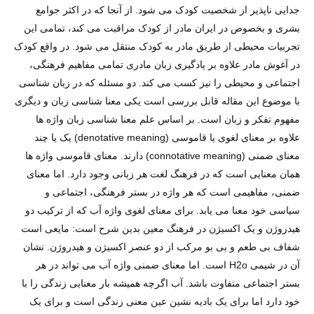
جدایی ناپذیر از شخصیت کودک می شود. از آنجا که در اکثر جوامع
بشری و بخصوص در ایران مادر از کودک مراقبت می کند، تمامی این
تجربیات محیطی از طریق مادر به کودک منتقل می شود. در واقع کودک
در آغوش مادر علاوه بر یادگیری زبان مادری تمامی مفاهیم فرهنگی،
اجتماعی و محیطی را نیز کسب می کند. دو مسئله که در زبان شناسی
با موضوع این مقاله قابل بررسی است یکی معنا شناسی زبان و دیگری
مفهوم تفکر و زبان است. بر اساس علم معنا شناسی زبان واژه ها
علاوه بر معنای لغوی یا قاموسی (denotative meaning) یک یا چند
معنای ضمنی (connotative meaning) دارند. معنای قاموسی واژه ها
همان معنایی است که در فرهنگ لغت هر زبانی وجود دارد. اما معنای
ضمنی، مفاهیمی است که هر واژه در بستر فرهنگی، اجتماعی و
سیاسی خود معنا می یابد. برای معنای لغوی واژه آب که از ترکیب دو
هیدروژن و یک اکسیژن در فرهنگ معین بدین شرح است: مایعی است
شفاف بی طعم و بی بو مرکب از دو عنصر اکسیژن و هیدروژن. نشان
آن در شیمی H2o است. اما معنای ضمنی واژه آب می تواند در هر
بستر اجتماعی متفاوت باشد. آب اگرچه همیشه بار معنایی زندگی را با
خود دارد اما برای یک بادیه نشین عین معنی زندگی است و برای یک