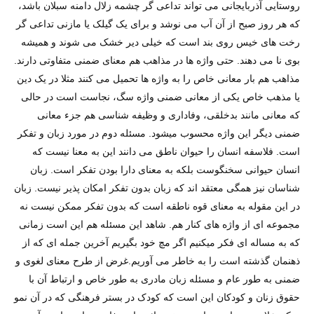
روستایی آذربایجانی می تواند تداعی گر چشمه زلال دامنه سبلان باشد،
که هر روز صبح از آن آب می نوشد و برای یک گیلک یا مازنی تداعی گر
رخت های خیس روی بند است که خیلی دیر خشک می شوند و همیشه
بوی نا می دهند. حتی واژه ها در مذاهب هم معنای ضمنی متفاوتی دارند.
مذاهب هم بار معانی خاص را به واژه ها تحمیل می کنند مثلا در یک دین
یا مذهب خاص یکی از معانی ضمنی واژه سگ، نجاست است در حالی
که معانی مانند بدخلقی، وفاداری و وظیفه شناسی هم جزء معانی
ضمنی دیگر این واژه محسوب میشود. مسئله دوم در مورد زبان و تفکر
است. فلاسفه انسان را حیوان ناطق می دانند این به معنا نیست که
انسان حیوانی سخنگوست بلکه به معنای دارا بودن تفکر است. زبان
شناسان نیز همگی معتقد اند که زبان بدون تفکر امکان پذیر نیست. زبان
در این مقوله به معنای قوه ناطقه است که بدون تفکر ممکن نیست نه
مجموعه ای از واژه های کنار هم. شاهد این مسئله هم این است زمانی
که به مساله ای فکر میکنیم اگر مچ خود بگیریم آخرین جمله ای که از
ذهنمان گذشته است را به خاطر می آوریم.غرض از طرح معنای لغوی و
ضمنی به طور عام و مسئله زبان مادری به طور خاص و ارتباط آن با
حقوق زنان و کودکان این است که کودک در بستر فرهنگی که در آن نمو