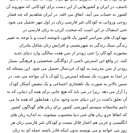
تاسف، در ایران و کشورهایی از این دست برای کودکانی که شهروند آن
کشور به حساب می آیند، اتفاق می افتد. در ایران شاهدیم که چه فشار
روحی وروانی به کودکان غیر فارسی زبان در اول مهر تحمیل می شود.
حتی اسفناک تر این است که صحبت کردن به زبان فارسی در
مهدکودک های سراسر کشور یک قانون نانوشته است و با توجه به تغییر
زندگی سبک زندگی به شهرنشینی و افزایش زنان شاغل مادران
مجبورند کودکان را حتی زودتر از سن هفت سالگی وارد دنیای جدید
کنند. در واقع این استرس ناشی از دوگانگی شخصیتی و فرهنگی بسیار
زودتر از سن مدرسه به کودک خردسال تحمیل می شود. این مسئله که
در ابتدا به صورت یک مسئله استرس زا کودک با آن مواجه می شد، در
سنین بالاتر به صورت یک ناهنجاری اجتماعی و یک تبعیض آشکار کودک
را آزار می دهد. زیرا در می باید که هیچ جایی برای همه آن دنیایی که به
آن تعلق داشت در این دنیای جدید وجود ندارد، همانطور که همه ما می
دانیم متاسفانه سیستم آموزشی کشور برای زبان های گوناگون کشور
که اتفاقا جزو زبان های غنی دنیا محسوب میشوند، به اندازه زبان های
انگلیسی و عربی هم اعتبار قائل نیست و کودکان غیر فارسی زبان هر
روز می خوانند و می نویسند بدون اینکه قادر باشند جمله ای به زبان