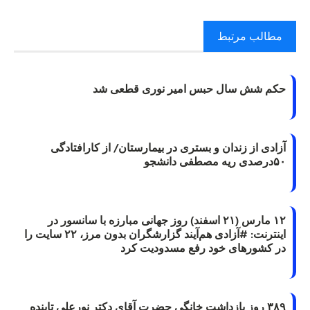
مطالب مرتبط
حکم شش سال حبس امیر نوری قطعی شد
آزادی از زندان و بستری در بیمارستان/ از کارافتادگی
۵۰درصدی ریه مصطفی دانشجو
۱۲ مارس (۲۱ اسفند) روز جهانی مبارزه با سانسور در
اینترنت: #آزادی هم‌آیند گزارشگران‌ بدون مرز، ۲۲ سایت را
در کشورهای خود رفع مسدودیت کرد
۳۸۹ روز بازداشت خانگی حضرت آقای دکتر نورعلی تابنده