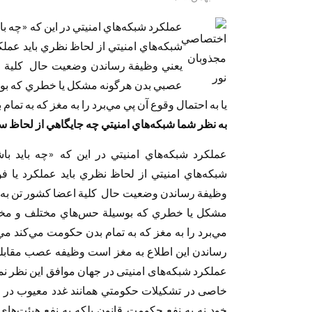
عملكرد شبكه‌هاي امنيتي در اين كه «چه ب
شبكه‌هاي امنيتي از لحاظ نظري بايد عملك
يعني وظيفة رساندن وضعيت حال كلية اع
عصبي بدن هرگونه مشكل يا خطري كه بوسي
يا به احتمال وقوع آن پي مي‌برد را به مغز كه به تما
به نظر شما شبكه‌هاي امنيتي چه جايگاهي از لحاظ سا
عملكرد شبكه‌هاي امنيتي در اين كه «چه بايد ب
شبكه‌هاي امنيتي از لحاظ نظري بايد عملكرد يا ف
وظيفة رساندن وضعيت حال كلية اعضا كشور تن به 
مشكل يا خطري كه بوسيلة حس‌هاي مختلف و مخفي ب
مي‌برد را به مغز كه به تمام بدن حكومت مي‌كند م
رساندن این اطلاع به مغز است وظیفه عصب مقابله ب
عملکرد شبکه‌های امنیتی در جهان موافق این نظر نم
خاصی در تشکیلات حكومتي همانند غدد معیوب در بدن 
خود نه به نفع حکومت قانون بلکه به نفع هیئت‌های