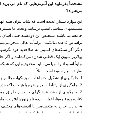
مشخصاً بفرمایید این آنتی‌تزهایی که نام می برید
می‌شوند؟
این موارد بسیار عدیده است که شاید نتوان همه آنها ر
سیستمهای سیاسی آسیب برسانند و بحث ما بیشتر در 
جامعه می‌باشند. تشخیص این دو دسته خیلی آسان نی
براساس قاعدة ديالكتيك الزاماً به تعالي منجر مي‌شود.
دیگر اگر شبکه‌های امنیتی به صلاحدید خود نگرشها
پولاریزاسیون (یک قطبی شدن) می‌کشانند و اگر 
نهایتاً استبداد را مهیا می‌نماید. محدودیتهایی که شبکه
نمایند بسیار متنوع است. مثلاً
1- جلوگیری از تشکیل اجتماعات، میتینگها، مجالس به انحاء مختلف
2- جلوگیری از ارتباطات پایین هرم با هیئت حاکمه در جهت ارائه عرض حال و تظلّم
3- جلوگیری از رشد فرهنگهای خاص از طریق ممنو
کتاب، روزنامه‌ها، اخبار، راديو، تلويزيون، اينترنت، ما
4- ندادن اجازه به متخصصین با اندیشه‌های مختلف د
ارائه آراء خویش در سمینارها، کنفرانسها، مصاحبه‌ه