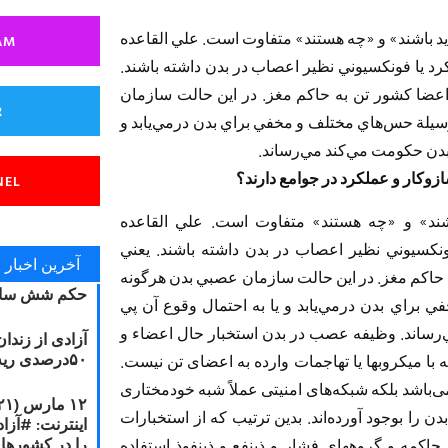
ايد باشند» و «چه هستند» متفاوت است. علي القاعده
AM
رد يا فونكسيوني نظير اعصاب در بدن داشته باشند.
ضا كشور تن به حاكم مغز. در اين حالت سازمان
R
لة حس‌هاي مختلف و مخفي براي بدن درمي‌يابد و
م بدن حكومت مي‌كند مي‌رساند.
زوكار و عملكرد در جوامع دارند؟
NEL
اشند» و «چه هستند» متفاوت است. علي القاعده
ونكسيوني نظير اعصاب در بدن داشته باشند. يعني
آخرین اخبار
حاكم مغز. در اين حالت سازمان عصبي بدن هرگونه
حکم شش سال
راي بدن درمي‌يابد و يا به احتمال وقوع آن پي
ي‌رساند. وظیفه عصب در بدن استخبار حال اعضاء و
آزادی از زندا
۵۰درصدی ریه مصطفی دانشجو
ا میکروبها یا تهاجمات وارده به اعضای تن نیست.
ی‌باشد بلکه شبکه‌های امنیتی عملاً شبه خودمختاری
را بوجود آورده‌اند. بدین ترتیب که از استخبارات
را در کشورها
 حاکمه و گروههای فشار و ذینفع و ذینفوذ استفاده