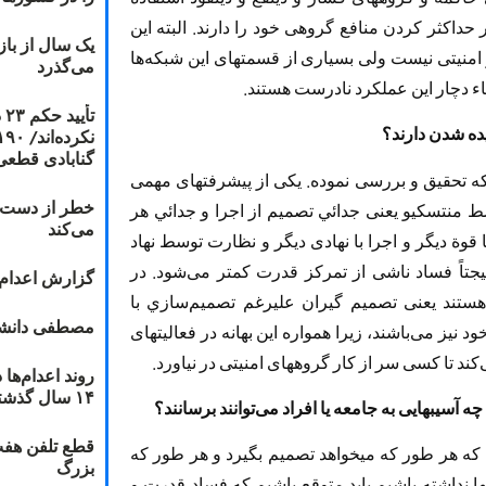
 حداکثر کردن منافع گروهی خود را دارند. البته این
یک سال از با
 امنیتی نیست ولی بسیاری از قسمتهای این شبکه‌ها
می‌گذرد
ء دچار این عملکرد نادرست هستند.
ت
ده شدن دارند؟
گنابادی قطعی
 تحقیق و بررسی نموده. یکی از پیشرفتهای مهمی
خطر از دست دا
 منتسکیو یعنی جدائي تصمیم از اجرا و جدائي هر
می‌کند
ا قوة دیگر و اجرا با نهادی دیگر و نظارت توسط نهاد
تیجتاً فساد ناشی از تمركز قدرت کمتر می‌شود. در
گزارش اعدام ۲۰۱۸: قصاص و بخش
 هستند یعنی تصمیم گیران عليرغم تصميم‌سازي با
مصطفی دانشج
نيز می‌باشند، زیرا همواره این بهانه در فعالیتهای
ند تا کسی سر از کار گروههای امنيتی در نیاورد.
۱۴ سال گذشته
ه آسیبهایی به جامعه یا افراد می‌توانند برسانند؟
قطع تلفن هفت
م که هر طور که میخواهد تصمیم بگیرد و هر طور که
بزرگ
ا نداشته باشیم باید متوقع باشیم که فساد قدرت و