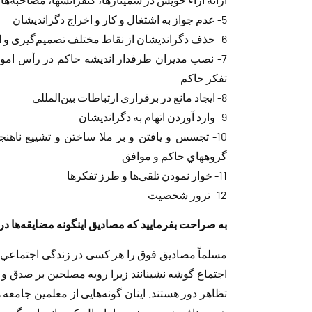
5- عدم جواز به اشتغال و کار و اخراج دگراندیشان
6- حذف دگراندیشان از نقاط مختلف تصمیم‌گیری و اثرگذاری آنها در جهت‌دهی تمایلات فکري خویش
7- نصب مدیران طرفدار اندیشه حاکم در رأس امور
تفکر حاکم
8- ایجاد مانع در برقراری ارتباطات بین‌المللی
9- وارد آوردن اتهام به دگراندیشان
10- تجسس و یافتن و بر ملا ساختن و تشییع ناه
گروههاي حاكم و موافق
11- خوار نمودن تلقی‌ها و طرز تفکرها
12- ترور شخصیت
به صراحت بفرمایید که مصادیق اینگونه مضایقه‌ها د
مسلماً مصادیق فوق را هر کسی در زندگی اجتماعي
اجتماع گوشه نشینانند زیرا رویه مصلحین بر صدق و پ
تظاهر دور هستند. اینان گونه‌هایی از معلمین جامع