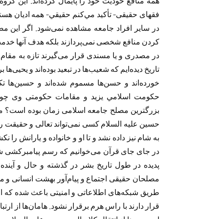
همه منافع خودیت خود را پایمال کرده‌اند. این گروه 
فقهای حقیقی- تأكيد مي‌كنم حقيقي- همه ادیان هستن
در سایر افراد جامعه مشاهده نمی‌شود. اگر این مص
کردن منافع شخصی نمی‌پردازند بلکه هدف آنها خد
در مصدری و یا مسندی قرار می‌گیرند تازه به مقا
تاریخ دیده‌ایم که شعیب‌ها در تبعید بوده‌اند و یحیی‌ها 
خورده‌اند و حسن‌ها مسموم شده‌اند و حسین‌ها تکه
حكومت اسلامي یزید و مقامات حکومتی وی چون 
بزرگترین مصلح جامعه اسلامی زمان بوده است؟ مسل
حسین عليه السلام کسی نمی‌تواند تعالی و حقیقت را
به شام نیز داده نشد و تا او و خانواده و يارانش را ن
در جای جای قرآن می‌خوانیم که رسم پیامبرکشی ش
پديده در طول تاريخ بشر در گذشته و حال و آينده 
مصلحان حقیقی اجتماع و پیام‌آور بهشت انسانی و مدين
طریق شبکه‌های اطلاعاتی و امنیتی باعث شده که 
قرار دارند با راس هرم برقرار نشود. هامان‌ها از ار