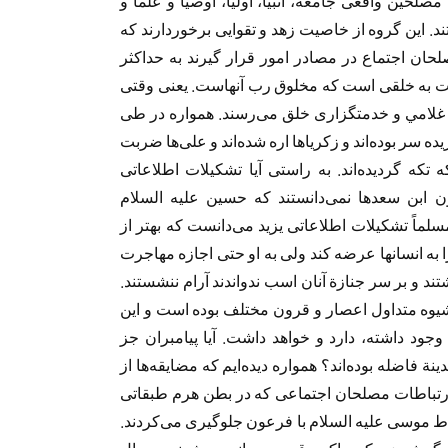
مصلحین واقعی جامعه، انبیا، اولیا، اوصیا و علما و
د. این گروه از خاصیت زهد و تقوایی برخوردارند که
لحان اجتماع در مصادر امور قرار گیرند به حداکثر
مت به خلقی است که مخلوق رب آنهاست. یعنی وقتی
م غلامي و خدمتگزاری خلق می‌رسند. همواره در طی
بریده سر بوده‌اند و زکریاها اره شده‌اند و علی‌ها ضربت
 تکه گردیده‌اند. به راستی آیا تشکیلات اطلاعاتی
ابن سعدها نمی‌دانستند که حسین عليه السلام
ماً تشکیلات اطلاعاتی یزید می‌دانست که بهتر از
 به انسانها عرضه کند ولی به او حتی اجازه مهاجرت
كشتند و بر سر جنازة آنان اسب ندواندند آرام ننشستند.
یوه متداول اعصار و قرون مختلف بوده است و اين
وجود داشته، دارد و خواهد داشت. آیا پیامبران جز
ة فاضله بوده‌اند؟ همواره دیده‌ایم که مضایقه‌ها از
ارتباطات مصلحان اجتماعی که در بطن هرم طبقاتی
تباط موسی عليه السلام با فرعون جلوگیری می‌کردند.