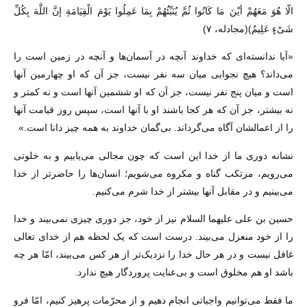
الّا هُوَ مَعَهُمْ أیْنَ مَا کَانُوا ثُمَّ یُنَبِّئُهُمْ بِمَا عَمِلُوا یَوْمَ الْقِیَامَةِ إنَّ اللَّهَ بِکُلِّ
شَیْءٍ عَلِیمٌ)(مجادله، ۷)
«آیا ندانسته‌اى که خداوند آنچه در آسمان‌ها و آنچه در زمین است را
مى‌داند؟ هیچ نجوایى میان سه نفر نیست، جز آن که او چهارمین آنها
است و میان پنج نفر نیست، جز آن که او ششمین آنها است و نه کمتر و
نه بیشتر، جز آن که هر کجا باشند او با آنها است، سپس روز قیامت آنها
را از اعمالشان آگاه مى‌گرداند. بى‌گمان خداوند به همه چیز دانا است.»
نشانه دورى ما از خدا این است که چون مجالى مى‌یابیم و به خلوتى
مى‌رویم، مرتکب گناه و مکروه مى‌شویم؛ انسان‌ها را حاضرتر از خدا
مى‌بینیم و در مقابل آنها بیشتر از خدا شرم مى‌کنیم.
حسین بن على علیهما السلام نیز از خود، جز دورى چیزى نمى‌بیند و خدا
را از خود منعزل مى‌بیند. درست است که یک لحظه هم از خداى تعالى
غافل نیست و در هر حال خدا را نزدیک‌تر از هر کس مى‌بیند، امّا هر چه
باشد او هم مخلوق است و بى‌عنایت پروردگار هیچ ندارد.
ما فقط مى‌توانیم واجباتى انجام دهیم و از محرّمات پرهیز کنیم، امّا فرو