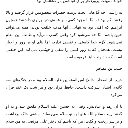
خواند ـ مهلت پروردگار براى انباشتن بار گناهانش بود.
به راستى چه گل‌هایى تحت تربیت حضرات معصومین قرار گرفتند و بالا
رفتند. کم بودند، امّا با وجود کمى، بر همه‌ى دنیا برترى داشتند؛ همچون
ابراهیم که امّتى بود به تنهایى. آنها هدف خلقت بودند. همه مى‌توانند
چنین باشند امّا چه مى‌شود کرد وقتى کسى نمى‌آید و طالب این مقام
نمى‌شود. کَرَم خدا کاستى و نقصى ندارد، امّا بناى او بر زور و اجبار
نیست، همچنان که به زور کسى را شقى و جهنّمى نمى‌کند. این خلفتى
است که خداوند خلق فرموده است.
حبیب بن مظاهر
حبیب از اصحاب خاصّ امیرالمؤمنین علیه السلام بود و در جنگ‌هاى سه
گانه‌ى ایشان شرکت داشت. حافظ قرآن بود و هر شب یک ختم قرآن
مى‌کرد.
با آن زهد و عبادتش، وقتى به حسین علیه السلام ملحق شد و به او
گفتند زینب سلام الله علیها به تو سلام مى‌رساند، مشتى خاک برداشت
و بر سر ریخت و گفت: من که باشم که دختر على مرتضى به من سلام