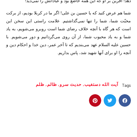
دهد! آفرین بر او که این همه خاضع بود و عباداتش را نمى‌دید!
شما هم عرض کنید که یا حسین بن على! اگر ما در کربلا بودیم، از برکت
محبّت شما، شما را تنها نمى‌گذاشتیم. علامت راستى این سخن این
است که هر گاه با آنچه خلاف رضاى شما است روبرو مى‌شویم، به یاد
شما و به یاد محبوب شما، از آن روى مى‌گردانیم و دور مى‌شویم. با
حسین علیه السلام عهد مى‌بندیم که تا آخر عمر، دین خدا و احکام دین و
آنچه را او براى آنها شهید شد، پاس بداریم.
آیت الله دستغیب
,
حدیث سرو
,
ظالم
,
ظلم
Tags