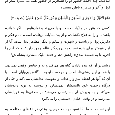
ساعت، چند دقیقه حضور او را آشکارتر از حضور همه مى‌بینیم؟ مگر او
اول و آخر و ظاهر و باطن نیست؟
(هُوَ الأوَّلُ وَ الآخِرُ وَ الظّاهِرُ وَ الْباطِنُ وَ هُوَ بِکُلِّ شَیْءٍ عَلیمٌ) (حدید، ۳)
کسى که هنوز در مادّیات دست و پا مى‌زند و نمازهایش ـ اگر خوانده
باشد ـ او را به فلاح نکشانده و از بند مادّیات نرهانده است، تمام فکر و
ذکرش پول و ریاست و شهوت و شکم و دیگر مظاهر دنیا است. آیا از
این قبیح‌تر براى بنده نسبت به پروردگار عالم وجود دارد؟ او که آدم را
آفرید تا به «مقعد صدق» راهش دهد و «عند ملیک مقتدر» بنشاندش!
زشت‌تر آن که بنده نادان، گناه هم مى‌کند و به واجباتش وقعى نمى‌نهد.
با همه‌ى این زشتى‌ها، لطف و مرحمت او به بندگانش بى‌پایان است. با
آن که آنها هر لحظه سزاوار عذاب و عقوبتند، عدابشان نمى‌کند و حتّى از
درگاه رحمت خود ناامیدشان نمى‌سازد و پیوسته به توبه دعوتشان
مى‌کند و به پذیرش آن بشارتشان مى‌دهد؛ در سختى‌ها به فریادشان
مى‌رسد و در وقت افتادن، دستشان را مى‌گیرد.
این نسبت به ما امّا نسبت به معصومین، وقتى در دعاهاى مختلف، به