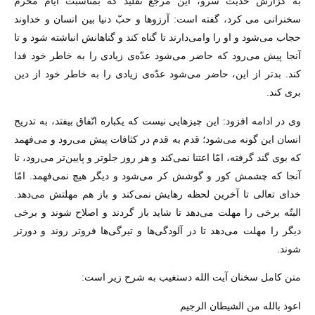
به گزارش حدیث سرو، این مرجع تقلید که بمناسبت ایام محرم
سخنرانی می کرد، گفته است: آرزوها و حبّ دنیا بین انسان و خداوند
حجاب مى‌شود و او را وامى‌دارند تا گناه کند و گناهانش انباشته شود و تا
آنجا پیش مى‌رود که حاضر مى‌شود عدّه‌ى زیادى را به خاطر خود فدا
کند. بدتر از این، حاضر مى‌شود عدّه‌ى زیادى را به خاطر خود از دین
برى کند.
وی در ادامه افزود: این چیزهایى نیست که یکباره اتّفاق بیفتد، به تدریج
انسان این گونه مى‌شود؛ قدم به قدم در کثافات پیش مى‌رود و مى‌فهمد
که بوى گند گرفته، امّا اعتنا نمى‌کند و هر روز جلوتر و پایین‌تر مى‌رود، تا
آنجا که چشمش کور و گوشش کر مى‌شود و دیگر هیچ نمى‌فهمد. امّا
خداى تعالى تا آخرین لحظه رهایش نمى‌کند و باز هم مهلتش مى‌دهد.
البتّه برخى را مهلت مى‌دهد تا شاید باز گردند و اصلاح شوند و برخى
دیگر را مهلت مى‌دهد تا در آلودگى‌ها و تیرگى‌ها فروتر روند و دورتر
شوند.
متن کامل سخنان آیت الله دستغیب به شرح زیر است:
اعوذ بالله من الشیطان الرجیم