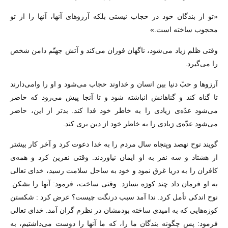
«تو از بندگان خود در حجاب نیستى بلکه آرزوهاى آنها، آنها را از تو
محجوب ساخته است.»
وقتى ظلم زیاد مى‌شود، ناگهان فوران مى‌کند و آتش جهنّم دامن شخص
را مى‌گیرد.
آرزوها و حبّ دنیا بین انسان و خداوند حجاب مى‌شود و او را وامى‌دارند
تا گناه کند و گناهانش انباشته شود و تا آنجا پیش مى‌رود که حاضر
مى‌شود عدّه‌ى زیادى را به خاطر خود فدا کند. بدتر از این، حاضر
مى‌شود عدّه‌ى زیادى را به خاطر خود از دین برى کند.
گویند نوح نهصد وپنجاه سال مردم را به خدا دعوت کرد و آخر کار بیشتر
از هشتاد و سه نفر به او ایمان نیاوردند. وقتى نفرین کرد و همه‌ى
کافران را به دریا غرق نمود و خود به ساحل سلامت رسید، خداى تعالى
به او فرمان داد چند کوزه بسازد. وقتى ساخت، فرمود: آنها را بشکن.
نوح اندکى تأمل کرد. ندا آمد سبب درنگت چیست؟ عرض کرد : شکستن
کوزه‌هایى که به امیدى ساخته بودمشان در نظرم گران آمد. خداى تعالى
فرمود: پس چگونه بندگان ما را، که ما آنها را دوست مى‌داشتیم، به