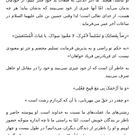
او نباشد، هیچند. ما اگر اندکى به صفات بد خود فکر کنیم، از خودمان
بدمان مى‌آید، امّا آنها چیزى از خود نمى‌بینند که بدشان بیاید؛ هر چه
هست، از خداى تعالى است؛ لذا وقتى حسین بن على علیهما السلام در
ساعات آخر عمر مى‌فرماید :
«رِضاً بِقَضائِکَ وَ تَسْلیماً لأمْرِکَ، لا مَعْبودَ سِواکَ، یا غِیاثَ الْمُسْتَغیثینَ»
«به حکم تو راضى و به پذیرش فرمانت تسلیم محضم و جز تو معبودى
نیست. اى فریادرس فریاد خواهان!»
به خاطر آن است که از خود چیزى نمى‌بیند و خود را در مقابل او جاهل
صرف مى‌بیند.
«وَ مَا أرْحَمَکَ بِی مَعَ قَبِیحِ فِعْلِی»
«و چقدر در حقّ من مهربانى، با آن که کردارم زشت است.»
زشتى‌هاى ما، غفلت‌هاى ما نسبت به خداوند است. او پیوسته حاضر و
ناظر بر بندگان خویش است، امّا به راستى ما تا چه اندازه متوجّه حضور
اوییم و او را ناظرتر از دیدگان دیگران مى‌دانیم؟ در طول بیست و چهار