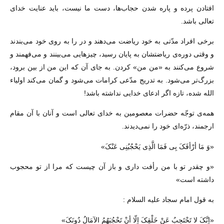
افتادن پرده و پاره شدن حجاب‌ها، دست ما نیست، باید عنایت خداى
تعالى باشد.
برخى افراد مدّتى به خود ریاضت مى‌دهند و در را به روى خود مى‌بندند
و وقتى دوره‌ى ریاضتشان به پایان رسید، چیزهایى مى‌بینند و مى‌فهمند و
شروع مى‌کنند به «من من» کردن. به جاى آن که این من از بین برود،
بزرگ‌تر مى‌شود. به تدریج مدّعى کرامات مى‌شود و گمان مى‌کند اولیاء
الله شده، تازه اگر ادعاى خدایى نداشته باشد!
همه‌ى توجّه حضرات معصومین به خداى تعالى است و آنان با آن مقام
ارجمند، ذرّه‌اى خود را نمى‌دیدند.
«وَ مَا أرْأفَکَ بِی فَمَا الَّذِی یَحْجُبُنِی عَنْکَ»
«و چقدر تو با من رأفت دارى و باز آن چیست که مرا از تو محجوب
داشته است»
به قول امام سجاد علیه السلام :
«اِنَّکَ لا تَحْتَجِبُ عَنْ خَلْقِکَ اِلّا أنْ تَحْجُبَهُمُ الآمَالُ دُونَکَ»