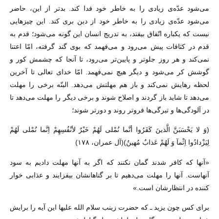
مى‌شود عدّه‌ى زیادى را به خاطر خود فدا کند. بدتر از این، حاضر
مى‌شود عدّه‌ى زیادى را به خاطر خود از دین برى کند. این چیزهایى
نیست که یکباره اتّفاق بیفتد، به تدریج انسان این گونه مى‌شود؛ قدم به
قدم در کثافات پیش مى‌رود و مى‌فهمد که بوى گند گرفته، امّا اعتنا
نمى‌کند و هر روز جلوتر و پایین‌تر مى‌رود، تا آنجا که چشمش کور و
گوشش کر مى‌شود و دیگر هیچ نمى‌فهمد. امّا خداى تعالى تا آخرین
لحظه رهایش نمى‌کند و باز هم مهلتش مى‌دهد. البتّه برخى را مهلت
مى‌دهد تا شاید باز گردند و اصلاح شوند و برخى دیگر را مهلت مى‌دهد تا
در آلودگى‌ها و تیرگى‌ها فروتر روند و دورتر شوند؛
(وَ لا یَحْسَبَنَّ الَّذینَ کَفَرُوا أنَّما نُمْلی لَهُمْ خَیْرٌ لأنْفُسِهِمْ اِنَّما نُمْلی لَهُمْ
لِیَزْدادُوا اِثْمآ وَ لَهُمْ عَذابٌ مُهینٌ)(آل عمران، ۱۷۸)
«آنها که کافر شدند گمان نکنند که اگر به آنها مهلت دادیم به سود
آنهاست. آنها را مهلت مى‌دهیم تا بر گناهانشان بیفزایند و عذابى خوار
کننده در انتظارشان است.»
براى کس چون یزید ـ که حضرت زینب سلام الله علیها این آیه را برایش