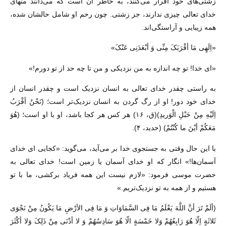
زشتى‌هاى خود اقرار مى‌کنند، به خاطر آن است که مى‌دانند منهاى
خداى تعالى چیزى ندارند، جز زشتى. چون رحم او شامل حالشان شده،
همه زیبایى و آراستگى‌اند.
«اِلَهِی مَا أقْرَبَکَ مِنِّی وَ أبْعَدَنِی عَنْکَ»
«اى خدا! تو چه اندازه به من نزدیکى و من تا چه حد از تو دورم!»
به راستى چقدر خداى تعالى به انسان نزدیک است و چقدر انسان از
خداى خود دور! او از رگ گردن به انسان نزدیک‌تر است؛ (نَحْنُ أقْرَبُ
اِلَیْهِ مِنْ حَبْلِ الْوَریدِ)(ق، ۱۶) هر کس هر کجا باشد، او با او است؛ (هُوَ
مَعَکُمْ أیْنَ ما کُنْتُمْ) (حدید، ۴).
با این حال وقتى به جستجوى خدا بر مى‌آید، مى‌گوید: «کجایى اى خداى
آسمان‌ها!» انگار که او خداى آسمان یا زمین است! خداى تعالى به
حضرت موسى فرمود: «لازم نیست این همه فریاد برکشى، ما با تو
هستیم و از همه به تو نزدیک‌تریم.»
(ألَمْ تَرَ أنَّ اللَّهَ یَعْلَمُ مَا فِی السَّمَاوَاتِ وَ مَا فِی الأرْضِ مَا یَکُونُ مِنْ نَجْوَى
ثَلاثَةٍ اِلّا هُوَ رَابِعُهُمْ وَلا خَمْسَةٍ الّا هُوَ سَادِسُهُمْ وَ لا أدْنَى مِنْ ذَلِکَ وَلا أکْثَرَ