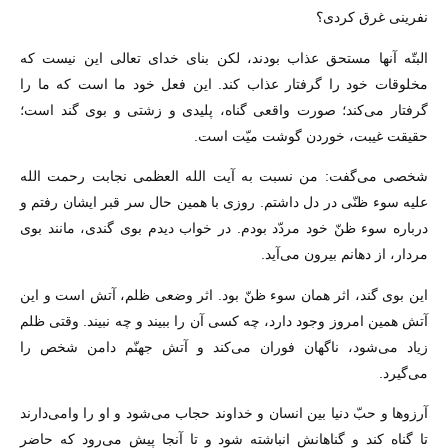
نفرینى غرق کردى؟
البتّه آنها مستحق عذاب بودند، لکن بناى خداى تعالى این نیست که
مخلوقات خود را گرفتار عذاب کند. این فعل خود ما است که ما را
گرفتار مى‌کند؛ صورت واقعى گناه، پلیدى و زشتى و بوى گند است؛
حقیقت غیبت، خوردن گوشت میّت است.
شخصى مى‌گفت: من نسبت به آیت الله العظمى نجابت رحمت الله
علیه سوء ظنّى در دل داشتم. روزى با همین حال سر قبر ایشان رفتم و
درباره سوء ظنّ خود مردّد بودم. در خواب دیدم بوى گندى، مانند بوى
مردار، از دهانم بیرون مى‌آید.
این بوى گند، اثر همان سوء ظنّ بود. اثر وضعى ظلم، آتش است و این
آتش همین امروز وجود دارد، چه کسى آن را ببیند و چه نبیند. وقتى ظلم
زیاد مى‌شود، ناگهان فوران مى‌کند و آتش جهنّم دامن شخص را
مى‌گیرد.
آرزوها و حبّ دنیا بین انسان و خداوند حجاب مى‌شود و او را وامى‌دارند
تا گناه کند و گناهانش انباشته شود و تا آنجا پیش مى‌رود که حاضر