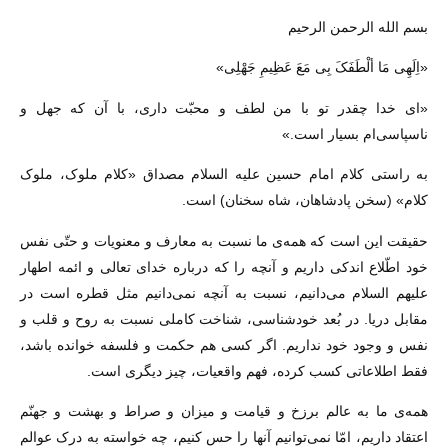
بسم الله الرحمن الرحیم
«اِلَهِی مَا ألْطَفَکَ بِی مَعَ عَظِیمِ جَهْلِی»
«اى خدا چقدر تو با من لطف و محبّت دارى، با آن که جهل و
ناسپاسى‌ام بسیار است.»
به راستى کلام امام حسین علیه السلام مصداق «کلام ملوک، ملوک
کلام» (سخن پادشاهان، شاه سخنان) است.
حقیقت این است که همه‌ى ما نسبت به معارف و معنویات و حتّى نفس
خود اطّلاع اندکى داریم و آنچه را که درباره خداى تعالى و ائمه اطهار
علیهم السلام مى‌دانیم، نسبت به آنچه نمى‌دانیم مثل قطره است در
مقابل دریا. در بُعد خودشناسى، شناخت کاملى نسبت به روح و قلب و
نفس و وجود خود نداریم. اگر کسى هم حکمت و فلسفه خوانده باشد،
فقط اطلاعاتى کسب کرده، فهم واقعیات، چیز دیگرى است.
همه‌ى ما به عالم برزخ و قیامت و میزان و صراط و بهشت و جهنّم
اعتقاد داریم، امّا نمى‌توانیم آنها را حس کنیم، چه خواسته به درک عوالم