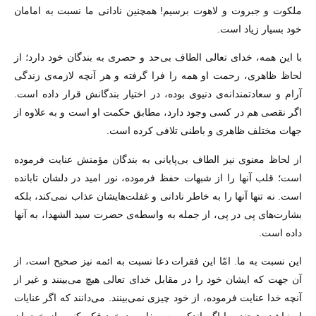
ملکوت و جبروت و لاهوت برسیم! همچنین نادانى ما نسبت به امامان
خود بسیار زیاد است.
با این همه، خداى تعالى الطاف بى‌حد و حصرى به بندگان خود دارد؛ از
لحاظ ظاهرى، رحمت او همه را فرا گرفته و هر آنچه لازمه‌ى زندگى
آرام و سعادتمندانه‌ى دنیوى بوده، در اختیار بندگانش قرار داده است.
اگر نقصى هم در کسى وجود دارد، مطابق حکمت او است و به علاوه از
جهات مختلف ظاهرى و باطنى تلافى کرده است.
از لحاظ معنوى نیز الطاف بى‌پایانى به بندگان مؤمنش عنایت فرموده
است؛ قلب آنها را از شبهات حفظ فرموده، نور امید در دلشان تابانده
است. نه تنها آنها را به خاطر نادانى و غفلت‌هایشان عذاب نمى‌کند، بلکه
بشارت‌هاى پى در پى، از جمله به واسطه‌ى حضرت سید الشهدا، به آنها
داده است.
این نسبت به ما. امّا این فقرات دعا نسبت به ائمه نیز صحیح است، از
آن جهت که ایشان خود را در مقابل خداى تعالى هیچ مى‌بینند و غیر از
آنچه خدا عنایت فرموده، از خود چیزى نمى‌بینند. مى‌دانند که اگر عنایات