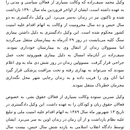
وکیل محمد سیف‌زاده که وکالت بسیاری از فعالان سیاسی و مدنی را
به عهده داشته است، ایشان از اواخر فروردین ماه سال ۱۳۹۰ بازداشت
شده و تا‌کنون نیز در زندان به‌سر می‌برد. این وکیل دادگستری به دو
سال حبس و ده سال محرومیت از وکالت به اتهام اقدام علیه امنیت
کشور محکوم شده است. این وکیل دادگستری به دلیل داشتن بیماری
سنگ کلیه می‌بایست در روز ۲۹ آذرماه به بیمارستان منتقل می‌گردید
اما مسوولان زندان از انتقال وی به بیمارستان خودداری نمودند.
سیف‌زاده در آبان‌ماه امسال به دلیل بیماری هموروئید تحت عمل
جراحی قرار گرفت. مسوولین زندان در روز شش دی ماه به وی اعلام
نمودند که می‌تواند به بهداری رفته و تحت مراقبت پزشکی قرار گیرد
اما آنان وی را فریب داده و به زندان رجایی شهر محل نگه‌داری
مجرمان خطرناک منتقل نمودند.
وکیل نسرین ستوده وکالت بسیاری از فعالان حقوق بشر، به خصوص
فعالان حقوق زنان و کودکان را به عهده داشت. این وکیل دادگستری در
تاریخ ۱۳ شهریور ماه سال ۱۳۸۹ به اتهام اقدام علیه امنیت ملی و تبلیغ
علیه نظام بازداشت و از آن زمان در زندان اوین به سر می‌برد. ایشان
توسط دادگاه انقلاب اسلامی به یازده شش سال حبس، بیست سال