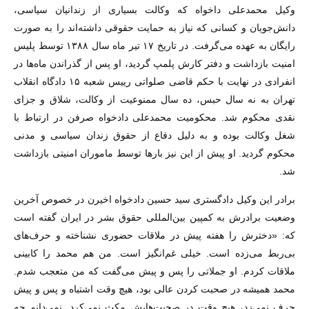
وکیل محمدعلی داخواه که وکالت بسیاری از زندانیان سیاسی،
دانش‌جویان و کسانی که نیاز به حمایت حقوقی داشته‌اند را به صورت
رایگان به عهده می‌گرفت. در تاریخ ۱۷ تیر ماه سال ۱۳۸۸ توسط پلیس
امنیت بازداشت و دفتر کارش پلمپ گردید، او پس از گذراندن ماه‌ها در
انفرادی در نهایت با حکم قاضی صلواتی رییس شعبه ۱۵ دادگاه انقلاب
تهران به نه سال حبس، ده سال ممنوعیت از وکالت، شلاق و جزای
نقدی محکوم شد. محکومیت محمدعلی دادخواه صرفن در ارتباط با
شغل وکالت بوده و به دلیل دفاع از حقوق زندان سیاسی و مدنی
محکوم گردید. او پیش از این نیز بارها توسط ماموران امنیتی بازداشت
شد.
برادر این وکیل دادگستری سید حسین دادخواه اخیرن در خصوص آخرین
وضعیت برادرش به کمپین بین‌المللی حقوق بشر در ایران گفته است
که: «دخترش را هفته پیش در ملاقات حضوری نشناخته و حرف‌های
بی‌ربط می‌زده است. خیلی غم‌انگیز است. من هم محمد را کابینی
ملاقات کردم. او جملاتی را پس و پیش می‌گفت که من متعجب شدم.
محمد همیشه در صحبت کردن عالی بود، هیچ وقت اشتباه و پس و پیش
حرف نمی‌زد، هیچ وقت در صحبت‌هایش مکث نمی‌کرد. نمی‌دانم چه