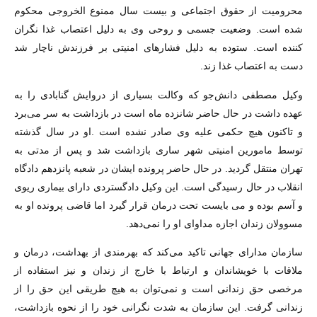
محرومیت از حقوق اجتماعی و بیست سال ممنوع الخروجی محکوم
شده است. وضعیت جسمی و روحی وی به دلیل اعتصاب غذا نگران
کننده است. ستوده به دلیل فشارهای امنیتی بر فرزندش ناچار شد
دست به اعتصاب غذا زند.
وکیل مصطفی دانش‌جو که وکالت بسیاری از دروایش گنابادی را به
عهده داشت در حال حاضر شانزده ماه است در بازداشت به سر می‌برد
و تاکنون هیچ حکمی علیه وی صادر نشده است .او در سال گذشته
توسط مامورین امنیتی شهر ساری بازداشت شد و پس از مدتی به
تهران منتقل گردید. در حال حاضر پرونده ایشان در شعبه پانزدهم دادگاه
انقلاب در حال رسیدگی است. این وکیل دادگستردی دارای بیماری ریوی
و آسم بوده و می بایست تحت درمان قرار گیرد اما قاضی پرونده او به
مسوولان زندان اجازه مداوای او را نمی‌دهد.
سازمان مدارای جهانی تاکید می‌کند که بهرمندی از بهداشت، درمان و
ملاقات با خویشاندان و ارتباط با خارج از زندان و نیز استفاده از
مرخصی حق زندانی است و نمی‌توان به هیچ طریقی این حق را از
زندانی گرفت. این سازمان به شدت نگرانی خود را از نحوه بازداشت،