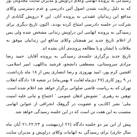
رسیدگی به پرونده اتهامی وکلای دراویش و مدیران سایت مجذوبان نور
که به دلیل رعایت نشدن اصول آئین دادرسی و عدم دسترسی وکلای
مدافع این زندانیان عقیدتی به پرونده آنان، این ۷ درویش گنابادی از
شرکت در جلسه دادرسی امتناع کرده بودند، اکنون تاریخ دیگری برای
رسیدگی به پرونده اتهامی این دراویش زندانی مشخص شده ولی پس
از اعلام تاریخ جدید نیز همچنان وکلای مدافع این زندانیان موفق به
ملاقات با ایشان و یا مطالعه پرونده‌ی آنان نشده اند.
تاریخ جدید برگزاری جلسه‌ی رسیدگی به پرونده آقایان: حمید رضا
مرادی سروستانی، مصطفی دانشجو، فرشید یداللهی، امیر اسلامی،
افشین کرم پور، امید بهروزی و رضا انتصاری پس از ۱۸ ماه بازداشت،
در ۹ روز کاری (۲۷ دی‌ماه لغایت ۷ بهمن‌ماه) در شعبه ۱۵ دادگاه انقلاب
تهران که به ریاست قاضی صلواتی برگزار خواهد شد اعلام شده است.
توهین به رهبری ٬ تشویش اذهان عمومی ٬ اجتماع و تبانی علیه امنیت
ملی٬ نشر اکاذیب و عضویت در گروهک انحرافی از عنواین اتهامی
منتسب به این هفت تن است که در این جلسه رسیدگی خواهد شد.
پیش از این نیز دو جلسه دادگاه (۲۶ اردیبهشت و ۲۱،۲۲،۲۳ آبان ماه
سال جاری) برای رسیدگی به اتهامات وکلای دراویش و مدیران سایت