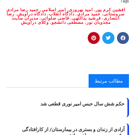
Tags
افشین کرم پور
,
امید بهروزی
,
امیر اسلامی
,
حمید رضا مرادی
سروستانی
,
حمید مرادی
,
دادگاه انقلاب
,
دادگاه دراویش
,
رضا
انتصاری
,
فرشید یداللهی
,
قاضی صلواتی
,
مدیران سایت
مجذوبان نور
,
مصطفی دانشجو
,
وکلای دراویش
مطالب مرتبط
حکم شش سال حبس امیر نوری قطعی شد
آزادی از زندان و بستری در بیمارستان/ از کارافتادگی