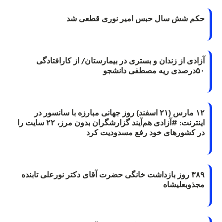
حکم شش سال حبس امیر نوری قطعی شد
آزادی از زندان و بستری در بیمارستان/ از کارافتادگی
۵۰درصدی ریه مصطفی دانشجو
۱۲ مارس (۲۱ اسفند) روز جهانی مبارزه با سانسور در
اینترنت: #آزادی هم‌آیند گزارشگران‌ بدون مرز، ۲۲ سایت را
در کشورهای خود رفع مسدودیت کرد
۳۸۹ روز بازداشت خانگی حضرت آقای دکتر نورعلی تابنده
مجذوبعلیشاه