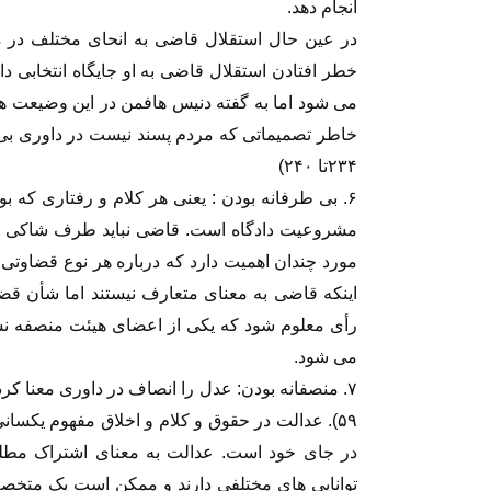
انجام دهد.
در عین حال استقلال قاضی به انحای مختلف در 
خطر افتادن استقلال قاضی به او جایگاه انتخابی د
می شود اما به گفته دنیس هافمن در این وضیعت ه
۲۳۴تا ۲۴۰)
۶. بی طرفانه بودن : یعنی هر کلام و رفتاری ک
مشروعیت دادگاه است. قاضی نباید طرف شاکی خ
مورد چندان اهمیت دارد که درباره هر نوع قضاوتی
اینکه قاضی به معنای متعارف نیستند اما شأن قضا
رأی معلوم شود که یکی از اعضای هیئت منصفه نس
می شود.
۷. منصفانه بودن: عدل را انصاف در داوری معنا کرد
۵۹). عدالت در حقوق و کلام و اخلاق مفهوم یکسان
در جای خود است. عدالت به معنای اشتراک مطلق
توانایی های مختلفی دارند و ممکن است یک متخصص