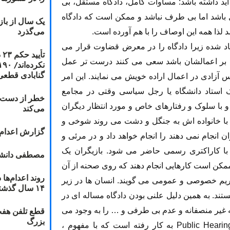
آید داشته باشد: مساوات کامل، دادگاه مستقل، بی
باشد اما بی طرف نباشد و ممکن است که دادگاه
یک سال از با
می‌گذرد
لذا همه این اوصاف را با هم آورده است.
د شده زیرا دادگاه را در معرض قضاوت قرار می
ت
ت بر اعمالشان باشد سعی می کنند درست تر عمل
گنابادی قطعی
 آزادی در اعمال اراده خویش می نمایند. این امر
 استاد دانشگاه یا رجل سیاسی وقتی در مجامع
خطر از دست دا
 سلوک و رفتارهای خاص و مورد انتظار دیگران
می‌کند
 با خانواده اش به جنگل و دشت می روند شوخی و
گزارش اعدام ۲۰۱۸: قصاص و بخش
 انجام نمی دهند را انجام خواهد داد و در مرئی و
با کاراکتری رسمی حاضر می شود. بازیگران یک
مصطفی دانشج
مکن است کارهایی انجام دهند که روی صحنه از آن
حریم خصوصی و عمومی می گویند. انسان ها در زیر
۱۴ سال گذشته
ستند. به همین دلیل علنی بودن دادگاه مساله ای در
قطع تلفن هفت
ه غیر منصفانه و عدم بی طرفی و … را به وجود می
بزرگ
آورند. در ماده ۱۰ برای رسیدگی علنی اصطلاح Public Hearing به کار رفته است که با مفهوم ،