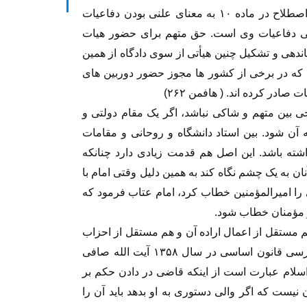
Public Trial در ماده ۱۱ تفاوت ظریفی دارد. این اصطلاح در ماده ۱۰ به معنای علنی بودن دفاعیات
ومی دفاعیات وی است. حق متهم برای حضور هیات
ندهی و تشکیل چنین هیأتی از سوی دادگاه از همین
که در برخی از کشور ها مجوز حضور دوربین های
در کرده اند. ( هافمن ۲۶۲)
ی بین متهم و شاکی نباشد، اگر یک مقام دولتی و
ه آن شود. بین استاد دانشگاه و روحانی و مقامات
داشته باشد. این اصل هم قدمت زیادی دارد چنانکه
ن به یک چشم نگاه کند به همین دلیل وقتی امام با
را امیرالمؤمنین خطاب کرد، امام عتاب فرمود که
یر مؤمنان خطاب شود.
م مستقل از اعمال اراده آن و هم مستقل از احزاب
و جریانات سیاسی و اقتصادی باشد. در مجلس بررسی قانون اساسی در سال ۱۳۵۸ آیت الله صافی
اسلام عبارت است از اینکه قاضی در دادن حکم بر
یست که اگر والی دستوری به او بدهد باید آن را