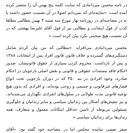
در نامه محسن میردامادی که سایت کلمه پنج بهمن آن را منتشر کرده
آمده است: «نماینده‌ای که نمی‌دانم اصولا در آن نشست حضور داشته یا
نه در مصاحبه‌ای در روزنامه بهار مورخ سه شنبه ۳ بهمن مطالبی مطلقا
کذب از قول اینجانب و مطالبی نیز از قول آقای علیرضا بهشتی که در
آن نشست هیچ صحبتی نکرد بیان کرده است.»
محسن میردامادی می‌افزاید: «مطالبی که من بیان کردم شامل
دستگیری‌های گسترده و خلاف قانون قانون افراد پس از انتخابات ۱۳۸۸
و پس از بازداشت، محروم کردن بسیاری از حقوق قانونیشان، صدور
احکام فاقد مستندات حقوقی و قانونی و نقش اصلی بازجویان در احکام
صادره، وجود افرادی در بند ۳۵۰ که در دوران بازجویی تحت انواع
فشارهای غیرقانونی و جسمی و روحی بوده‌اند، و افرادی که بدون هیچ
توجیه قانونی مدت طولانی در سلول‌های انفرادی نگهداری می‌شده‌اند،
و نیز تبعیض‌های آشکار بین زندانیان سیاسی و سایر زندانیان و جلوگیری
مسئولین مربوطه از تامین حداقل امکانات معمول و متعارف، همه
زندان‌ها برای زندانیان سیاسی.»
صفر نعیمی نماینده مجلس اما در مصاحبه خود گفته بود: «آقای