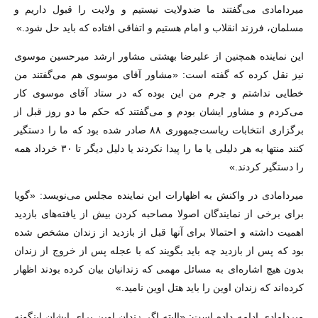
میردامادی می‌گفتند ما ضدولایت نیستیم و ولایت را قبول داریم و
مسلمان، فرزند انقلاب و امام هستیم و اتفاقی افتاده که باید حل شود.»
این نماینده همچنین از علیرضا بهشتی مشاور ارشد میرحسین موسوی
نیز نقل کرده که گفته است: «مشاور آقای موسوی هم می‌گفتند من
خطایی نداشتم و جرم من این بوده که در ستاد آقای موسوی کار
می‌کردم و مشاور ایشان بودم و می‌گفتند که حکم ما دو روز قبل از
برگزاری انتخابات ریاست‌جمهوری ۸۸ صادر شده بود که ما را دستگیر
کنند منتها به هر دلیلی یا ما را پیدا نکردند یا دلیل دیگر تا ۳۰ خرداد همه
را دستگیر کردند.»
میردامادی در واکنش به اظهارات این نماینده مجلس می‌نویسد: «گویا
برای برخی از نمایندگان اصولا مصاحبه کردن بیش از یافته‌های بازدید
اهمیت داشته و احتمالا برای آنها قبل از بازدید از زندان مشخص شده
بود که پس از بازدید چه باید بگویند که با عجله پس از خروج از زندان
بدون هیچ اشاره‌ای به مسائل مهمی که زندانیان بیان کرده بودند اظهار
کرده‌اند که زندان اوین را باید هتل اوین نامید.»
میردامادی ادامه داده است: «البته اگر زندان اوین برای ایشان اینگونه