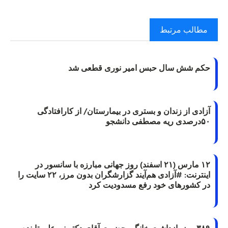
مطالب مرتبط
حکم شش سال حبس امیر نوری قطعی شد
آزادی از زندان و بستری در بیمارستان/ از کارافتادگی
۵۰درصدی ریه مصطفی دانشجو
۱۲ مارس (۲۱ اسفند) روز جهانی مبارزه با سانسور در
اینترنت: #آزادی هم‌آیند گزارشگران‌ بدون مرز، ۲۲ سایت را
در کشورهای خود رفع مسدودیت کرد