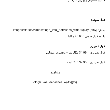
حسین قاضیان و بهروز سرشار.
فایل صوتی:
پخش:
{play}images/stories/videos/ofogh_voa_dervishes_v.mp3{/play}
دانلود فایل صوتی : 20.60 مگابایت
فایل تصویری:
فایل تصویری : 34.99 مگابایت
– مخصوص موبایل
فایل تصویری : 137.95 مگابایت
مشاهده:
{flv}ofogh_voa_dervishes_w{/flv}