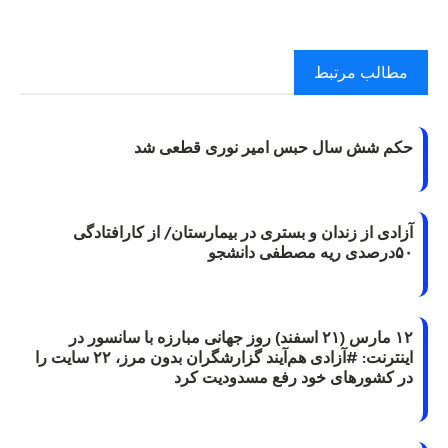
مطالب مرتبط
حکم شش سال حبس امیر نوری قطعی شد
آزادی از زندان و بستری در بیمارستان/ از کارافتادگی
۵۰درصدی ریه مصطفی دانشجو
۱۲ مارس (۲۱ اسفند) روز جهانی مبارزه با سانسور در
اینترنت: #آزادی هم‌آیند گزارشگران‌ بدون مرز، ۲۲ سایت را
در کشورهای خود رفع مسدودیت کرد