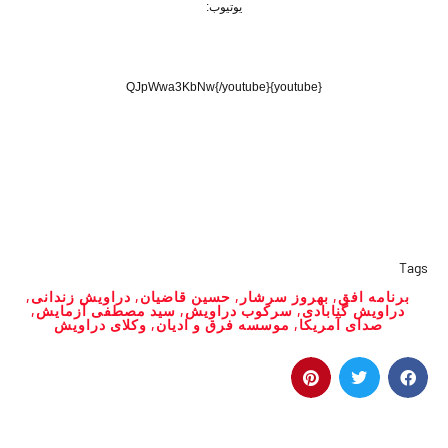
یوتیوب:
{youtube}QJpWwa3KbNw{/youtube}
Tags
برنامه افق
,
بهروز سرشار
,
حسین قاضیان
,
دراویش زندانی
,
دراویش گنابادی
,
سرکوب دراویش
,
سید مصطفی آزمایش
,
صدای آمریکا
,
موسسه فرق و ادیان
,
وکلای دراویش