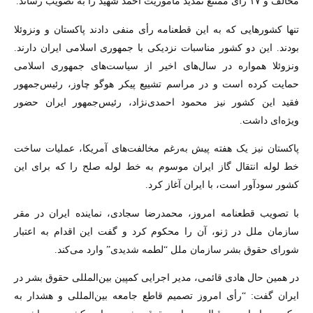
مخالف و ۱۷ رأی ممتنع تمديد مأموريت احمد شهيد را به تصويب رساند.
تنها کشورهايی که به اين قطعنامه رأی منفی دادند پاکستان و ونزوئلا
بودند. اين دو کشور مناسبات نزديکی با جمهوری اسلامی ايران دارند.
ونزوئلا همواره در سال‌های اخير از سياست‌های جمهوری اسلامی
حمايت کرده است و در مراسم تشييع پيکر هوگو چاوز، رئيس‌جمهور
فقيد اين کشور نيز محمود احمدی‌نژاد، رئيس‌جمهور ايران حضور
ويژه‌ای داشت.
پاکستان نيز يک هفته پيش به‌رغم مخالفت‌های آمريکا، عملیات ساخت
خط لوله انتقال گاز ایران موسوم به خط لوله صلح را که برای اين
کشور سود‌آور است، با ايران آغاز کرد.
با تصويب قطعنامه امروز، محمدرضا سجادی، نماینده ایران در مقر
سازمان ملل در ژنو، آن را محکوم کرد و گفت اين اقدام به اعتبار
شورای حقوق بشر سازمان ملل “لطمه شديدی” وارد می‌کند.
در همين حال هادی قائمی، مدير اجرايی کمپين بين‌المللی حقوق بشر در
ايران گفت: “رأی امروز تصميم قاطع جامعه بين‌المللی و هشدار به