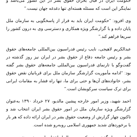
حکومت ايران در قبال بحران حقوق بشر در اين کشور می‌باشد و
نماينگر اين است که مسئله هسته‌ای تنها دغدغه جهان نيست.”
وی افزود: “حکومت ايران بايد به فرار از پاسخگويی به سازمان ملل
پايان داده و با گزارشگر ويژه همکاری و دسترسی وی به درون کشور را
سريعا فراهم کند.”
عبدالکريم لاهيجی، نايب رئيس فدراسيون بين‌المللی جامعه‌های حقوق
بشر و رئيس جامعه دفاع از حقوق بشر در ايران نيز روز گذشته در
گفت‌وگو با تارنمای فدراسيون بين‌المللی جامعه‌های حقوق بشر گفته
بود: “ادامه مأموريت گزارشگر سازمان ملل برای قربانیان نقض حقوق
بشر، خانواده‌های آن‌ها و حتی برای ما، تنها راه فشار به مقامات ایرانی
برای ترک سیاست سرکوبشان است.”
احمد شهيد، وزير امور خارجه پيشين مالديو، ۲۷ خرداد ۱۳۹۰ به‌عنوان
گزارشگر ويژه سازمان ملل در امور حقوق بشر ايران انتخاب شد و
تاکنون چهار گزارش از وضعيت حقوق بشر در ايران ارائه داده که هر بار
با برخوردهای شديد جمهوری اسلامی روبه‌رو شده است.