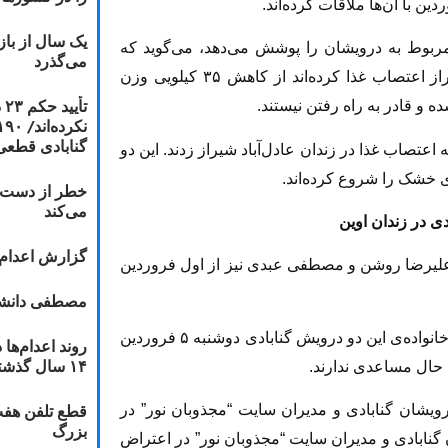
یک سال از با
مربوط به درویشان را پوشش می‌دهد، می‌گوید که
می‌گذرد
خانواده‌های دو درویشی که در زندان عادل‌آباد شیراز اعتصاب غذا کرده‌اند از کاهش ۳۵ کیلویی وزن
ت
ه و قادر به راه رفتن نیستند.
گنابادی قطعی
ز ۶۹ روز پیش دست به اعتصاب غذا در زندان عادل‌آباد شیراز زدند. این دو
خطر از دست دا
می‌کند
در زندان اوین
گزارش اعدام ۲۰۱۸: قصاص و بخش
ی علیرضا روشن و مصطفی عبدی نیز از اول فروردین
مصطفی دانشج
فرهاد نوری مدیر سایت “مجذوبان نور” می‌گوید که خانواده‌ی این دو درویش گنابادی دوشنبه ۵ فروردین
۱۴ سال گذشته
ش حال مساعدی ندارند.
قطع تلفن هفت
اه برای ۷ تن از وکلای درویشان گنابادی و مدیران سایت “مجذوبان نور” در
بزرگ
ن گنابادی و مدیران سایت “مجذوبان نور” در اعتراض