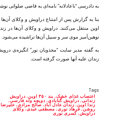
به دادرسی “ناعادلانه” نامه‌ای به قاضی صلواتی نوشته
اوین منتقل می‌کنند. دراویش و وکلای آن‌ها در ز
توهین‌آمیز موی سر و سبیل آن‌ها تراشیده می‌شود.
به گفته مدیر سایت “مجذوبان نور” انگیزه‌ی درو
زندان علیه آنها صورت گرفته است.
Tags
اعتصاب غذای خشک
,
بند ۳۵۰ اوین
,
دراویش
زندانی
,
دراویش گنابادی
,
دویچه وله فارسی
,
زندا اوین
,
زندان عادل آباد
,
صالح مرادی
,
علیرضا
روشن
,
فرهاد نوری
,
مصطفی عبدی
,
وکلای
دراویش
,
کسری نوری