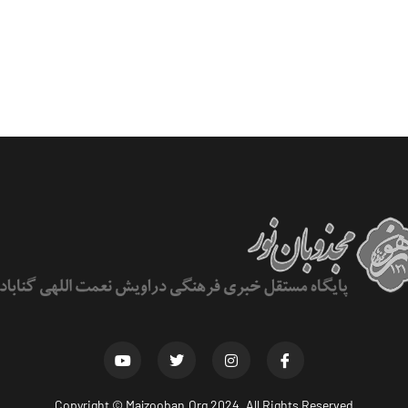
Copyright ©
Majzooban.Org
2024. All Rights Reserved