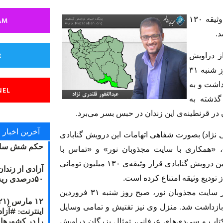
AM
عبدالغفور قلندری نژاد روز گذشته با صدور قرار وثیقه ۱۳۰
د.
R
از دراویش
گنابادی و همکاران سایت مجذوبان نور که صبح روز شنبه ۳۱
داشت و به
NEL
گذشته به
در قرنطینه‌ی این زندان در حبس بسر می‌برد.
آخرین اخبار
ی بهرامی نژاد) بصورت شفاهی اتهامات این درویش گنابادی
حکم شش سال
»، «همکاری با سایت مجذوبان نور» و «تماس با
رسانه‌های بیگانه» اعلام کرده است. همچنین برای این درویش گنابادی قرار وثیقه‌ی ۱۳۰ میلیون تومانی
آزادی از زندا
۵۰درصدی ریه مصطفی دانشجو
 تودیع وثیقه امتناع کرده است.
عبدالغفور قلندری نژاد از دراویش گنابادی و همکار سایت مجذوبان نور، صبح روز شنبه ۳۱ فروردین
صی بازداشت شد. منزل وی نیز تفتیش و تمامی وسایل
را در کشورها
تاب‌ و سی‌دی‌های عرفانی، تمثال بزرگان دراویش