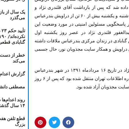
داده شد که پس از بازداشت آقای قلندری نژاد و
یک سال از با
بی‌خبری از وضعیت این درویش گنابادی در روزهای شنبه و یکشنبه بیش از ۶۰ تن از دراویش بندرعباس
می‌گذرد
ر پاسخگویی مسئولین امنیتی در مورد وضعیت این
ت
بدالغفور قلندری نژاد در عصر روز یکشنبه اول
 گنابادی در زندان مرکزی بندرعباس ملاقات داشته
گنابادی قطعی
وق دراویش و همکار سایت مجذوبان نور، حال جسمی
خطر از دست دا
می‌کند
لازم به ذکر است که پیش از این نیز آقای قلندی نژاد در تاریخ ۱۶ مردادماه ۱۳۹۱ در شهر بندرعباس
گزارش اعدام ۲۰۱۸: قصاص و بخش
بازداشت و بصورت هوایی به بازداشتگاه مرکزی اداره‌ اطلاعات تهران منتقل شده بود که پس از ۶ روز
مصطفی دانشج
سایت مجذوبان آزاد شده بود.
۱۴ سال گذشته
قطع تلفن هفت
بزرگ