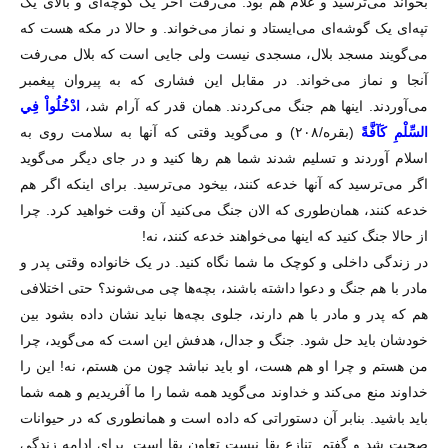
بخواند می‌ترسید و غلام هم بود. می‌رفت آخر یک کوچه‌ای و بالای یک
تپه‌ای یک گوشه‌ای می‌ایستاد و نماز می‌خواند. و حالا در مکه هست که
می‌گویند مسجد بلال، مسجدی نیست ولی جایی است که بلال می‌رفت
آنجا و نماز می‌خواند. در مقابل این فشاری که به پیروان پیغمبر
می‌آوردند. اینها هم جنگ می‌کردند. همان قدر که آرام شد،
ادْخُلُواْ فِي
السِّلْمِ كَآفَّةً
(بقره/۲۰۸) و می‌گوید وقتی که آنها به سلامت روی به
اسلام آوردند و تسلیم شدند شما هم رها کنید و در جای دیگر می‌گوید
اگر می‌ترسید که آنها خدعه کنند، بیخود می‌ترسید. برای اینکه اگر هم
خدعه کنند، همان‌طوری که الان جنگ می‌کنید آن وقت خواهید کرد. چرا
از حالا جنگ کنید که اینها می‌خواهند خدعه کنند، نه!
در زندگی داخلی و کوچک ما شما نگاه کنید. در یک خانواده وقتی پدر و
مادر با هم جنگ و دعوا داشته باشند، بچه‌ها چی می‌شوند؟ حتی اختلافی
هم که پدر و مادر با هم دارند، جلوی بچه‌ها نباید نشان داده بشود بین
خودشان باید حل شود. جنگ و جدال، هدفش این است که می‌گوید، چرا
من هستم و چرا او هم هست، او باید نباشد چون من هستم، نه! این را
خداوند منع می‌کند و خداوند می‌گوید همه شما را ما آفریدیم و همه شما
باید باشید. بنابر آن دستوراتی که داده است و همانطوری که در حیوانات
صحبت شد و گفتم. تنازع بقا نیست تعاون بقا است. برای ادامه زندگی