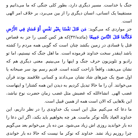
جنگ با خداست. مسیر دیگری دارد، بطور کلی جنگی که ما می‌دانیم و
مستقیما یک انسانی، انسان دیگری را از بین می‌برد، بر خلاف امر الهی
است.
جز مواردی که می‌گوید:
مَن قَتَلَ نَفْسًا بِغَيْرِ نَفْسٍ أَوْ فَسَادٍ فِي الأَرْضِ
فَكَأَنَّمَا قَتَلَ النَّاسَ جَمِيعًا
(مائده/۳۲)كه هر كس كسى را جز به قصاص
قتل يا فسادى در زمين بكشد چنان است كه گويى همه مردم را كشته
باشد اینقدر سخت خداوند فرموده است. ما اهل جنگ که نیستیم، اما تو
رادیو و تلویزیون حرف جنگ و اینها را می‌بینیم. معنی دیگری هم که
نشان می‌دهند، واقعاً ناراحت کننده است. قدیم رسم بود سر صبحانه یا
اول صبح یک چیزهای شاد نشان می‌دادند و کسانی علاقمند بودند قرآن
می‌خوانند. آن را ما حالا تبدیل کردیم به دیدن این همه کشتار! و اینهاست
غضب الهی. انشاءالله که غضبش مثل غضب زمان حضرت نوح نباشد،
این بلاهایی که الان است همه از همین قبیل است.
ما دعا که می‌کنیم مثل این است یک خداوندی را در نظر داریم، این
خداوند العیاذ باللّه نوکر ماست. هر چه بخواهیم باید بکند، اگر این دعا را
ده بار خواندید روزی ‌اش زیاد می‌شود. من ده بار می‌خوانم بعد می‌گویم
چرا روزیم زیاد نشد. خداوند که نوکر ما نیست که حالا ده بار خواندی