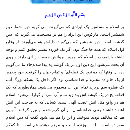
بِسْمِ اللَّهِ الرَّحْمَنِ الرَّحِيمِ
بر اسلام و مسلمین یک ایرادی که می‌گیرند، می گویند دین شما، دین
شمشیر است. مارکوس این ایراد را هم بر مسیحیت می‌گیرند که، دینِ
گذشت است. دین شمشیر که می‌گویند، دلیلش هم می‌آورند. از وقایع
اول اسلام که همه جا جنگ بود. اگر یک خورده بیشتر تحقیق کنیم و توجه
داشته باشیم، دین اسلام که امروز پیروانش جمعیت زیادی دارند و روی
آن بحث می‌شود این دین اول در یک گوشه دِه پیدا شد،(حالا ما می‌گوییم
ده، آن وقتها که ده نبود یک قبیله‌ای) و تمام جهان را گرفت. خود پیغمبر
از یک خانواده محترم و خدا شناسی بود. اگر داخل یک بشکه بزرگ آب،
یک قطره سم بریزید تمام این آب مسموم می‌شود. همان‌طوری که یک
قطعه یخ در یک گوشه ‌اش بندازید تمام آب سرد و گوارا می‌شود. اسلام
هم در واقع مثل آتش غضب الهی است. کسانی که به صاحب این آتش
اعتقاد داشتند یعنی خداشناسان، از آن گرم شدند و نیرو گرفتند. آنهایی
هم که مخالف بودند سوختند و این را هم نمی‌شود گفت که دین اسلام
سوزنده است. بله! سوزنده است و مرهم دهنده هم است. تا کم‌کم