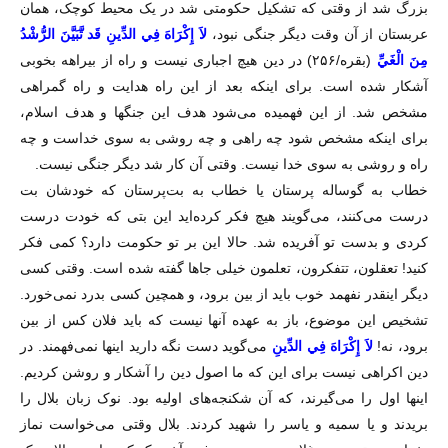
بزرگ شد از وقتی که تشکیل حکومتی شد در یک محیط کوچک، همان
عربستان از آن وقت دیگر جنگی نبود،
لاَ إِكْرَاهَ فِي الدِّينِ قَد تَّبَيَّنَ الرُّشْدُ
مِنَ الْغَيِّ
(بقره/۲۵۶) در دين هيچ اجبارى نيست و راه از بيراهه بخوبى
آشكار شده است. برای اینکه بعد از این راه هدایت و راه گمراهی
مشخص شد. از این فهمیده می‌شود هدف این جنگها و هدف اسلام،
برای اینکه مشخص شود چه راهی و چه روشی به سوی خداست و چه
راه و روشی به سوی خدا نیست. وقتی آن کار شد دیگر جنگی نیست.
خطاب به گوساله پرستان یا خطاب به بت‌پرستان که خودشان بت
درست می‌کنند، می‌گویند هیچ فکر کرده‌اید این بتی که خودت درست
کردی و بدست تو آفریده شد. حالا این بر تو حکومت دارد؟ کمی فکر
کنید! تعقلون، تتفکرون، تعلمون خیلی جاها گفته شده است. وقتی کسی
دیگر اینقدر نفهمد خوب باید از بین برود، و همچین کسی بدرد نمی‌خورد.
تشخیص این موضوع، باز به عهده آنها نیست که باید فلان کس از بین
برود، نه!
لاَ إِكْرَاهَ فِي الدِّينِ
می‌گوید دست نگه دارید اینها نمی‌فهمند. در
دین اکراهی نیست برای این که ما اصول دین را آشکار و روشن کردیم.
اینها اول را می‌گیرند، که آن شکنجه‌های اولیه بود. نوک زبان بلال را
بریدند و یا سمیه و یاسر را شهید کردند. بلال وقتی می‌خواست نماز