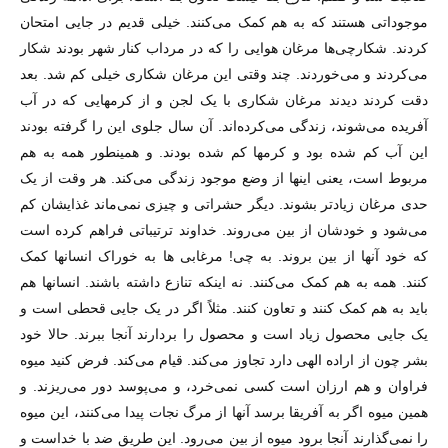
موجوداتی هستند که به هم کمک می‌کنند. خیلی قدیم در جایی امتحان
کردند. شکارچی‌ها مرغان هوایی را که در مرداب کنار شهر بودند شکار
می‌کردند و می‌خوردند. چند وقتی این مرغان شکاری خیلی کم شد. بعد
دقت کردند دیدند مرغان شکاری با یک لجن و از کرمهایی که در آب
آفریده می‌شوند، زندگی می‌کرده‌اند. آن سال جلوی این را گرفته بودند
این آب کم شده بود و کرمها کم شده بودند. و همینطور همه به هم
مربوط است، یعنی اینها از وضع موجود زندگی می‌کند. هر وقت از یک
حدی مرغان زیادتر بشوند. دیگر حشراتی و چیزی نمی‌ماند غذایشان کم
می‌شود و خودشان از بین می‌روند. خداوند ترتیباتی فراهم کرده است
که خود آنها از بین بروند. به چی! مرغابی ها به خوراک انسانها کمک
کنند. همه به هم کمک می‌کنند. نه اینکه تنازع داشته باشند. انسانها هم
باید به هم کمک کنند و تعاون کنند. مثلاً اگر در یک جایی قحطی است و
یک جایی محصول زیاد است و محصول را بردارند آنجا ببرند. حالا خود
بشر چون از اراده الهی دارد تجاوز می‌کند. قیام می‌کند. فرض کنید میوه
فراوان و هم ارزان است کسی نمی‌خرد، و می‌پوسد دور می‌ریزند. و
همین میوه اگر به آفریقا برسد آنها از مرگ نجات پیدا می‌کنند، این میوه
را نمی‌گذارند آنجا برود میوه از بین می‌رود. این طریق ضد با خداست و