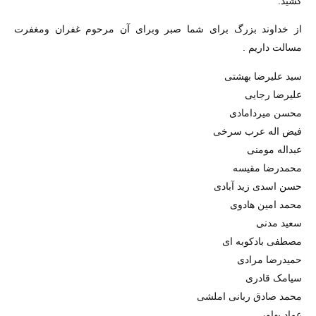
کشید.
از خداوند بزرگ برای شما صبر وبرای آن مرحوم غفران ومغفرت
مسالت داریم .
سید علیرضا بهشتی
علیرضا رجایی
محسن میردامادی
فیض اله عرب سرخی
عبداله مومنی
محمدرضا مقیسه
حسن اسدی زید آبادی
محمد امین هادوی
سعید مدنی
مصطفی بادکوبه ای
حمیدرضا مرادی
سیامک قادری
محمد صادق ربانی املشی
عماد بهاور