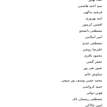
سید احمد هاشمی
فرشید یدالهی
امید بهروزی
افشین کرمپور
مصطفی دانشجو
امیر اسلامی
مصطفی عبدی
علیرضا روشن
محمود باقری
جعفر گنجی
نصور نقی پور
سیاوش حاتم
محمد حسن یوسف پور سیفی
حمید کرواسی
هوتن دولتی
مصطفی ریسمان باف
امین چالاکی