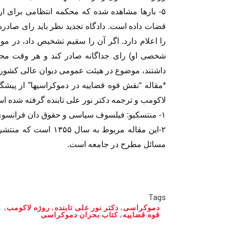
۵- بارها مشاهده شده که محکمه انتظامی برای ار
قضات داده است. دادگاه تجدید نظر باید رای صاد
را اعلام دارد. اگر آن را سقیم تشخیص داد، در
شخصی او) رای جداگانه صادر کند و هر وقت محکم
داشتند، موضوع در هیئت عمومی دیوان عالی کشور
*مقاله “نقش قوه قضاییه در دموکراسیها” از پیش
لاکومب و ترجمه دکتر نور علی تابنده گرفته شده ا
۱- منتسکیو: فیلسوف سیاسی و حقوق دان فرانسوی
۲-این مقاله مربوط به 
مسائل مطرح در جامعه است.
Tags
دموکراسی
,
دکتر نور علی تابنده
,
روژه لاکومب
,
قوه قضاییه
,
کتاب بحران دموکراسی