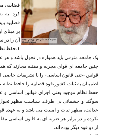
قضاییه، مج
کرد. به ن
قضاییه بای
بر مبنای ا
آن را در ن
۱-حفظ نظام موجود
یک جامعه مترقی باید همواره در تحول باشد و هر عی
چنین جامعه ای قوای مجریه و مقننه مجازند که همو
قوانین -حتی قانون اساسی- را با تشریفات خاصی اصلا
اطمینان به ثبات کشور،قوه قضاییه را حافظ نظام م
حفظ نظام موجود یعنی اجرای قوانین اساسی و عادی 
سوگند و چشمانی بی طرف. سیاست مظهر تحول و 
عدالت، مظهر ثبات و امنیت می باشد و به عهده قوه
نکرده و در برابر هر ضربه ای به قانون اساسی مق
از دو قوه دیگر بوده اند.