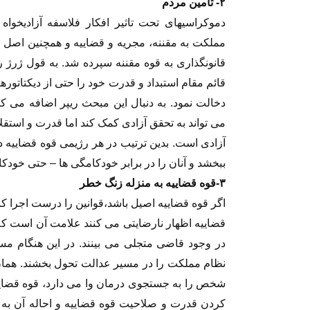
۲- تامین مردم
مملکت به مقننه، مجریه و قضاییه و همچنین اصل اس
قانونگذاری به قوه مقننه سپرده شد. به قول ژرژ ر
قائم مقام استبداد و قدرت خود را حتی از دیکتاتور
دخالت نمود. به دنبال این مبحث ریپر اضافه می کند
می تواند به تحقق آزادی کمک کند اما قدرت و است
آزادی است. بدین ترتیب در هر رژیمی قوه قضاییه 
ببخشد و آنان را در برابر خودکامگی ها – حتی خودک
۳-قوه قضاییه به منزله زنگ خطر
اگر قوه قضاییه اصیل باشد،قوانین را درست اجرا ک
قضاییه اظهار نارضایتی می کنند علامت آن است که 
در وجود قاضی متجلی می بینند. در این هنگام مس
نظام مملکت را در مسیر عدالت تحول بخشند. همان
شخص را به جستجوی درمان وا می دارد، قوه قضایی
کردن قدرت و صلاحیت قوه قضاییه و احاله آن به 