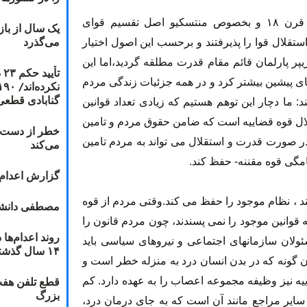
دموکراسیهای تحت تاثیر افکار فلاسفه آزادیخواه قرن ۱۸ و بخصوص منتسکیو اصل تقسیم قوای
یک سال از با
می‌گذرد
تقلال قوا را پذیرفتند و برحسب این اصول اختیار
یپر پارلمان قائم مقام قدرت مطلقه گردید،اما این
ت
های پیشین بیشتر کرد و در همه جزئیات زندگی مردم
گنابادی قطعی
: ما دچار این توهم هستیم که زیادی تعداد قوانین
قلال قوه قضاییه است که ضامن حقوق مردم و تامین
خطر از دست دا
در صورت قدرت و استقلال می تواند به مردم تامین
می‌کند
امگی قوه مقننه- حفظ کند.
گزارش اعدام ۲۰۱۸: قصاص و بخش
ند ، نظام موجود را حفظ می کند.وقتی مردم از قوه
مصطفی دانشج
قوانین موجود را نمی پسندند، چون مردم قانون را
ئولان سازمانهای اجتماعی و نیروهای سیاسی باید
۱۴ سال گذشته
 گونه که در بدن انسان درد به منزله خطر است و
قطع تلفن هفت
ه نیز وظیفه مجموعه اعصاب را به عهده دارد. کم
بزرگ
سایر مراجع مانند آن است که به جای درمان درد،