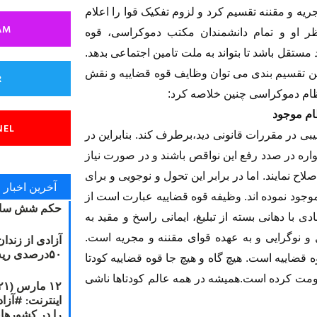
ریه و مقننه تقسیم کرد و لزوم تفکیک قوا را اعلام
AM
ظر او و تمام دانشمندان مکتب دموکراسی، قوه
د مستقل باشد تا بتواند به ملت تامین اجتماعی بدهد.
ین تقسیم بندی می توان وظایف قوه قضاییه و نقش
R
ظام دموکراسی چنین خلاصه کرد:
NEL
بی در مقررات قانونی دید،برطرف کند. بنابراین در
اره در صدد رفع این نواقص باشند و در صورت نیاز
ح نمایند. اما در برابر این تحول و نوجویی و برای
آخرین اخبار
وجود نموده اند. وظیفه قوه قضاییه عبارت است از
حکم شش سال
با دهانی بسته از تبلیغ، ایمانی راسخ و مقید به
نوگرایی و به عهده قوای مقننه و مجریه است.
آزادی از زندا
۵۰درصدی ریه مصطفی دانشجو
 قضاییه است. هیچ گاه و هیچ جا قوه قضاییه کودتا
اومت کرده است.همیشه در همه عالم کودتاها ناشی
را در کشورها