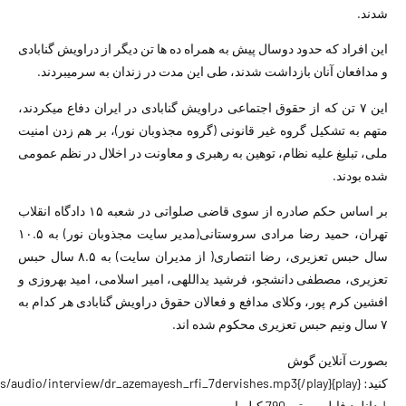
د.
 افراد که حدود دوسال پیش به همراه ده ها تن دیگر از دراویش گنابادی
دافعان آنان بازداشت شدند، طی این مدت در زندان به سرمیبردند.
این ۷ تن که از حقوق اجتماعی دراویش گنابادی در ایران دفاع میکردند،
م به تشکیل گروه غیر قانونی (گروه مجذوبان نور)، بر هم زدن امنیت
، تبلیغ علیه نظام، توهین به رهبری و معاونت در اخلال در نظم عمومی
 بودند.
بر اساس حکم صادره از سوی قاضی صلواتی در شعبه ۱۵ دادگاه انقلاب
تهران، حمید رضا مرادی سروستانی(مدیر سایت مجذوبان نور) به ۱۰.۵
سال حبس تعزیری، رضا انتصاری( از مدیران سایت) به ‍۸.۵ سال حبس
یری، مصطفی دانشجو، فرشید یداللهی، امیر اسلامی، امید بهروزی و
ین کرم پور، وکلای مدافع و فعالان حقوق دراویش گنابادی هر کدام به
رت آنلاین گوش
کنید: {play}images/audio/interview/dr_azemayesh_rfi_7dervishes.mp3{/play}
انلود فایل صوتی
790 کیلوبایت