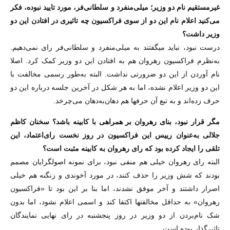
غیرمستقیم نام دو وزیر؛ میلی‌منفرد و سلطانی‌فر، مورد تایید نبوده، فکر
می‌کنید اعلام نام این دو از سوی فراکسیون چه تاثیری در افتادن این دو
وزیر داشت؟
درست نبود، نباید می‏گفتند به میلی‌منفرد و سلطانی‌فر رای نمی‌دهیم.
به‌نظرم فراکسیون رهروان هم به افتادن این دو وزیر کمک کرد. اصلا
نام آوردن از این دو ضرورتی نداشت. البته به‌طور رسمی مخالفت با
این دو وزیر اعلام نشده، اما به هر شکل در آخرین جلسه درباره این دو
حرف زده‌اند و به تبع آن حرف‏ها هم دهان‌به‌دهان می‌چرخد.
‌مگر قرار نبود، بنای رهروان بر همراهی با کابینه باشد؟ سخنان کاظم
جلالی به‌عنوان رییس این فراکسیون در روز نخست رای‌اعتماد، این
تلقی را ایجاد کرده بود که رای رهروان به کابینه مثبت است؟
البته رای رهروان خیلی هم منفی نبود، برای نمونه اصولگرایان مصمم
بودند که شش وزیر را حذف کنند، در مورد آخوندی و زنگنه هم خیلی
اصرار داشتند و آخر موفق نشدند، اما بنا بر این بود تا «فراکسیون
رهروان» به حداقل مخالفت‏ها اکتفا کند و اسمی اعلام نشود، اما بدون
شک نام‌بردن از دو وزیر در روز پنجشنبه در رای نهایی نمایندگان
تاثیرگذار بوده است.