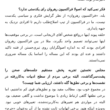
‌فکر نمی‌کنید که اصولا فراکسیون رهروان رای یکدستی ندارد؟
بله، «فراکسیون رهروان» از نظر گرایش فکری و سیاسی یکدست
نیست، ما در فراکسیون از تیپ اصلاح‌طلب داریم تا افرادی نزدیک به
جبهه پایداری.
حلقه پیوند اینها درواقع شخص آقای لاریجانی است، در برخی موقعیت‌ها
اینها نمی‌توانند تصمیم واحد بگیرند، مثلا در بین فراکسیون رهروان
افرادی بودند که به اندازه اصولگرایان روی تبری‌جستن از فتنه تاکید
داشتند و عده‏ ای بودند که این مساله را اساسا یک مساله ضروری
نمی‌دانستند.
‌مجلس نخستین تجربه پخش مستقیم جلسه‌های صحن را
پشت‌سرگذاشت، البته برخی مردم از سطح ادبیات به‌کاررفته در
نشست‌ها و برخی نطق‌ها گله داشتند، ارزیابی شما چیست؟
در مجموع خوب بود، مطالب مفید بود و نطق‌های قوی کم نداشتیم، اما
برخی نطق‏ها گاهی ارتباط زیادی با موضوع نداشت و گاهی ضعیف بود.
البته در مواردی هم تعبیرهای به‌کاربرده‌شده، تعبیرهای خوبی نبود.
به‌ویژه اینکه هنوز برخی اتهامات ثابت نشده ما از آن به‌عنوان «جرم»