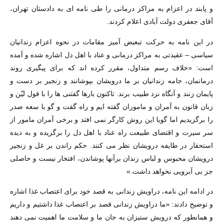
و پابند در اعزام به مراکز درمانی را طی نامه ای به دادستان تهران،
آقای جعفری دولت آبادی اعلام کردند.
در این نامه به حرکت تبعیض آمیز مقامات در نحوه اعزام زندانیان
سیاسی – عقیدتی به مراکز درمانی و عناد با اهل دل اشاره شده و آمده
است: «خلاف رسم متداول، مقرر کرده اند که برای پیگیری روند
درمانمان، جامه زندانیان بر ما درویشان بپوشانند و زنجیر بر دست و
پایمان زنند و آنگاه نزد طبیب برند. تاکنون بارها گفتنی ها را با قول لیّن و
زبان قانون به آمران و ماموران گفته ایم و راه گفت و گو با سعه صدر
را برگزیدیم اما گویا این روش کارگر نمی افتد و برخی آمران مامور از
سر سیرت و اقتضای طبیعت راه عناد با اهل دل را برگزیده و به دیده
استحقار در طایفه درویشان نظر می کنند. حکم راندن بر غل و زنجیر
درویشان محبوس و لباس زندان برآنها پوشاندن، افتخار نیست و حاصلی
جز بی آبرویی نخواهد داشت.»
در ادامه این نامه، دراویش زندانی به قصد خود برای اعتصاب غذا اشاره
و توضیح دادند: «ما دراویش زندانی قصد بر اعتصاب غذا داشتیم و داریم
و همانطور که درویش ستیزان به جان ما و سلامت ما اهمیت نمی دهند