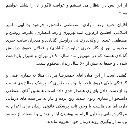
از این پس در انتظار می نشینیم و عواقب ناگوار آن را شاهد خواهیم
بود.»
آقایان حمید رضا مرادی، مصطفی دانشجو، فرشید یداللهی، امیر
اسلامی، افشین کرم‌پور، امید بهروزی و رضا انتصاری، علیرضا روشن و
مصطفی عبدی از وکلای زندانی دراویش گنابادی و مدیران سایت خبری
مجذوبان نور (پایگاه خبری دراویش گنابادی) و فعالان حقوق دراویش
گنابادی هستند که در شهریور ماه سال ۹۰ در تهران و شیراز بازداشت
شده ، و جمعا به بیش از ۶۰ سال زندان محکوم شدند.
گفتنی است از این میان آقای حمیدرضا مرادی مبتلا به بیماری قلبی و
گرفتگی بالای عروق ناحیه پا بوده به طوری که پزشک معالج وی نسبت
به از دست دادن پای وی هشدار جدی داده است، همچنین آقای مصطفی
دانشجو از بیماری ریوی شدید رنج برده و نیاز به مراقبت های درمانی
دارد، اما ماه هاست با وجود تایید پزشکی قانونی زندان برای اعزام به
مراکز درمانی به دلیل الزام به پوشیدن لباس زندان و استفاده از دسبند
و پابند از پیگیری روند درمان خود محروم ماندند.