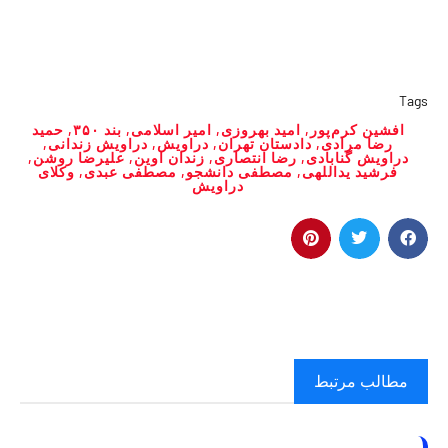
Tags
افشین کرم‌پور
,
امید بهروزی
,
امیر اسلامی
,
بند ۳۵۰
,
حمید
رضا مرادی
,
دادستان تهران
,
دراویش
,
دراویش زندانی
,
دراویش گنابادی
,
رضا انتصاری
,
زندان اوین
,
علیرضا روشن
,
فرشید یداللهی
,
مصطفی دانشجو
,
مصطفی عبدی
,
وکلای
دراویش
مطالب مرتبط