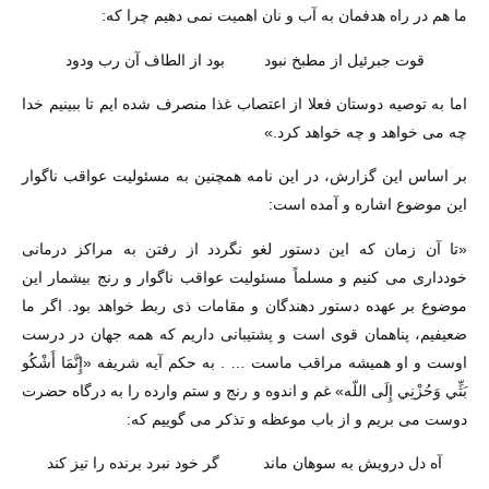
ما هم در راه هدفمان به آب و نان اهمیت نمی دهیم چرا که:
قوت جبرئیل از مطبخ نبود بود از الطاف آن رب ودود
اما به توصیه دوستان فعلا از اعتصاب غذا منصرف شده ایم تا ببینیم خدا
چه می خواهد و چه خواهد کرد.»
بر اساس این گزارش، در این نامه همچنین به مسئولیت عواقب ناگوار
این موضوع اشاره و آمده است:
«تا آن زمان که این دستور لغو نگردد از رفتن به مراکز درمانی
خودداری می کنیم و مسلماً مسئولیت عواقب ناگوار و رنج بیشمار این
موضوع بر عهده دستور دهندگان و مقامات ذی ربط خواهد بود. اگر ما
ضعیفیم، پناهمان قوی است و پشتیبانی داریم که همه جهان در درست
اوست و او همیشه مراقب ماست … . به حکم آیه شریفه «إِنَّمَا أَشْكُو
بَثِّي وَحُزْنِي إِلَى اللّه» غم و اندوه و رنج و ستم وارده را به درگاه حضرت
دوست می بریم و از باب موعظه و تذکر می گوییم که:
آه دل درویش به سوهان ماند گر خود نبرد برنده را تیز کند