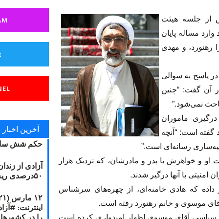
AM
 از جلسه هیئت
وارد مساله پایان
 رهنورد، و مهدی
R
وز چهارشنبه ۸ آبان (۳۰ اکتبر) در پاسخ به سوالی
NEL
 آن گفت: “چنین
حث نمی‌شود.”
 درگیری ماموران
آخرین اخبار
 گفته است: “آنچه
حکم شش سال
ه‌سازی رسانه‌ای است.”
و و خواهرش با پدر و مادرشان، که نزدیک هزار
آزادی از زندا
۵۰درصدی ریه مصطفی دانشجو
امنیتی با آنها درگیر شدند.
داده که هادی خامنه‌ای، از چهره‌های سرشناس
آقای موسوی و خانم رهنورد رفته است.
را در کشورها
قه سیاسی آقای موسوی اظهار امیدواری کرده است