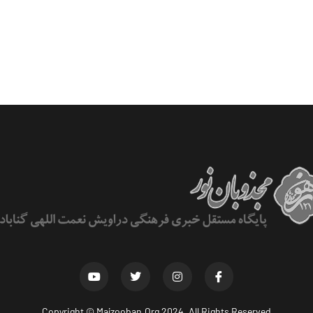
Copyright ©
Majzooban.Org
2024. All Rights Reserved