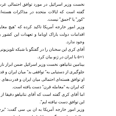
نخست وزیر اسرائیل در مورد توافق احتمالی غرب 
گفته است که ایالات متحده در مذاکرات هسته‌ای 
“کور” یا “احمق” نیست.
وزیر امور خارجه آمریکا تاکید کرده که “هیچ مغای
اقدامات دولت باراک اوباما و تعهدات این کشور ب
وجود ندارد.
آقای کری این سخنان را در گفتگو با شبکه تلویزیون
۱+۵ با ایران در ژنو بیان کرد.
بینامین نتانیاهو، نخست وزیر اسرائیل ضمن ابراز نا
جلوگیری از دستیابی به” توافقی بد” میان ایران و ق
او توافق هسته‌ای احتمالی میان ایران و قدرت‌های 
که ایران به “معامله قرن” دست یافته است.
اما آقای کری گفته است که آقای نتانیاهو دقیقا از
این توافق دست نیافته ایم”.
وزیر امور خارجه آمریکا به ان بی سی گفت: “برخ