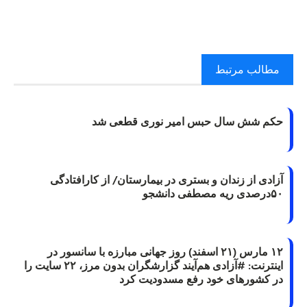
مطالب مرتبط
حکم شش سال حبس امیر نوری قطعی شد
آزادی از زندان و بستری در بیمارستان/ از کارافتادگی
۵۰درصدی ریه مصطفی دانشجو
۱۲ مارس (۲۱ اسفند) روز جهانی مبارزه با سانسور در
اینترنت: #آزادی هم‌آیند گزارشگران‌ بدون مرز، ۲۲ سایت را
در کشورهای خود رفع مسدودیت کرد