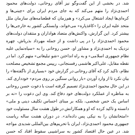
شد. در بخشی از این گفت‌وگو نیز آقای روحانی، دولت‌های محمود
احمدی‌نژاد را متهم می‌کند که به جای مردم ایران برای «چینی‌ها و
کره‌ای‌ها ایجاد اشتغال می‌کرد» و هم‌زمان که قطعنامه‌های سازمان ملل
متحد علیه ایران را «کاغذپاره» می‌خواند، وابستگی کشور به خارجی‌ها را
بیشتر کرد. این گزارش، واکنش‌های متضاد هواداران و منتقدان دولت‌های
محمود احمدی‌نژاد را در پی داشت و از جمله مهرداد بذرپاش، چهره
نزدیک به احمدی‌نژاد و مشاور او، حسن روحانی را به «سیاه‌نمایی علیه
نظام جمهوری اسلامی» و به راه انداختن «شو تبلیغاتی» متهم کرد. اما در
نقطه مقابل، علی‌اکبر هاشمی رفسنجانی، رییس مجمع تشخیص مصلحت
نظام، تاکید کرد که آقای روحانی در گزارش خود «بسیاری از ناگفته‌ها» را
بیان نکرد تا از وارد آوردن «بار روانی سنگین بر روی مردم» خودداری کند.
در این حال محمود احمدی‌نژاد تصمیم گرفته است با دعوت حسن روحانی
به مناظره از عملکرد دولت‌های خود دفاع کند. وی این دعوت را «نه بر
اساس یک حس شخصی، بلکه بر مبنای احساس تکلیف دینی و ملی»
دانسته و تاکید کرده که او و همکارانش در طول هشت سال مسئولیت خود
«امتحانشان را به نیکی پس داده‌اند». در دوران هشت ساله ریاست
جمهوری محمود احمدی‌نژاد، ایران با تحریم‌های بین‌المللی شدیدی مواجه
شد. در عین حال اقتصاد کشور به سراشیبی سقوط افتاد که حسن