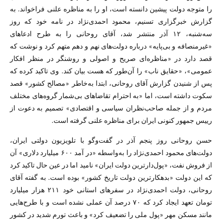
را متوجه دولت پیشین دانسته است، او را به مناظره علنی فراخواند. به
گزارش خبرگزاری تسنیم، محمود احمدی‌نژاد در نامه خود که روز
سه‌شنبه، ۱۲ آذر منتشر شد، آقای روحانی را به طرح ادعاهای
«غیرمنصافه و بی‌پایه» درباره دولت‌های نهم و دهم متهم کرد و نوشت که
قصد دارد در «مناظره‌ای صریح و اصولی و روشنگر در منظر افکار
عمومی»، «حقایق ناب» را آن‌طور که هست بیان کند. وی تاکید کرده که
پس از شنیدن گزارش آقای روحانی، ابتدا به‌خاطر «مصالح کشور» قصد
سکوت داشته است، اما «به احترام تقاضاهای بی‌شمار گروه‌های مختلف
مردم و از جمله صاحب‌نظران سیاسی و اقتصادی» تصمیم به دعوت از
رییس جمهور کنونی ایران برای مناظره علنی گرفته است.
حسن روحانی روز پنجم آذر در گفت‌وگو با تلویزیون دولتی ایران،
دولت‌های محمود احمدی‌نژاد را به‌واسطه «در آمد ۶۰۰ میلیارد دلاری» آن
از فروش نفت، «پول‌دار‌ترین دولت ایران» نامید اما در عین حال تاکید کرد
که این دولت «بدهکار‌ترین دولت تاریخ کشور» بوده است. به گفته آقای
روحانی، دولت احمدی‌نژاد در سفرهای استانی خود ۲۱۱ هزار میلیارد
تومان تعهد ایجاد کرد که ۷۰ درصد آن عملی نشده است و با طرح‌هایی
مانند مسکن مهر «پول ملی را تضعیف کرد» و باعث تورم شدید در کشور