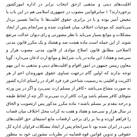
اقلیت‌های دینی و مذهبی ازحق انتخاب برابر در اداره امورکشور
برخوردارند؟ ۱ سایرقوانین مصوب در جمهوری اسلامی هم در این باب یا
تبعیض آمیز بوده و یا در برابری حقوق اقلیت‌ها تا بدانجا تفسیر بردار
می‌باشند که موجبات اختلاف میان قضاوت شده و سرانجام پس از ایجاد
مشکلات و موانع بسیار می‌باید با نظر مشورتی و رای دیوان عدالت مرتفع
شوند. از این جمله است ماده هشت صد و هشتاد و یک مکرر قانون مدنی
(اصلاحی مطابق قانون اصلاح موادی از قانون مدنی مصوب هزار و
سی‌صد و هفتاد). این ماده در باب شرایط و موانع ارث اذعان می‌دارد: گویا
معاون رییس جمهور در امور اقوام و اقلیت‌های دینی و مذهبی به این مهم
توجه ندارند که اولین گام درجهت تساوی حقوق شهروندان اعم از هر
اکثریت و اقلیتی به رسمیت شناختن فرد فرد افراد در راستای اداره کشور
به صورت مشاع می‌باشد «کافر از مسلم ارث نمی‌برد و اگر در بین ورثه
متوفای کافر مسلم باشد وراث کافر ارث نمی‌برند اگر چه از لحاظ طبقه
و درجه مقدم بر مسلم باشند» ماده مکرر مذکور پس ازتصویب و الحاق
در سال هزار و سی‌صد و هفتاد و هفت به کرات محل اختلاف میان قضات
را فراهم آورده و بنا بر رای برخی ازقضات مانع استیفای حق اقلیت‌های
دینی در ایران شده بود تا سرانجام پس از ایجاد مشکلات فراوان اداره کل
حقوقی و تدوین قوانین قوه قضاییه در نظریات مشورتی خود به منظور