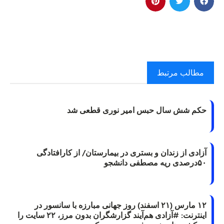
مطالب مرتبط
حکم شش سال حبس امیر نوری قطعی شد
آزادی از زندان و بستری در بیمارستان/ از کارافتادگی
۵۰درصدی ریه مصطفی دانشجو
۱۲ مارس (۲۱ اسفند) روز جهانی مبارزه با سانسور در
اینترنت: #آزادی هم‌آیند گزارشگران‌ بدون مرز، ۲۲ سایت را