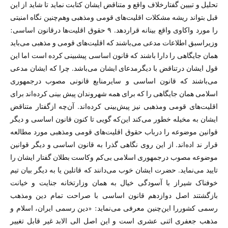
تحلیل و تبیین گفتارخلاف واقع و متناقض ایشان کتابت نماید تا شاید از این
قبل بتواند ریشه مشکلات اقلیت‌های قومی ومذهبی وهم‌چنین نگاه امنیتی
را مورد واکاوی واقع بینانه قراردهد. ۹ حقوق اقلیت‌ها درقانون اساسی:
وزیراسبق اطلاعات مدعی می‌باشند که اقلیت‌های قومی و مذهبی می‌باید‌‌‌
همان جایگاهی را دارا باشند که قانون اساسی پیشبینی کرده است اما این
قول ایشان درتناقض با دیگرمدعای ایشان می‌باشد. چرا که ایشان مدعی
می‌باشند که قانون اساسی و سایرمنابع قانونی مصوب درجمهوری
اسلامی‌‌‌ همان جایگاهی را که برای همه شهروندان پیش بینی کرده‌اند برای
اقلیت‌های قومی ومذهبی نیز پیش‌بینی کرده‌اند. آن‌چه ازگفتار متناقض
ایشان به مخیله خطور می‌کند این‌که گویی تا کنون قانون اساسی و دیگر
قوانین موضوعه را درباب حقوق اقلیت‌های قومی ومذهبی مورد مطالعه
قرار ند اده‌اند. از این روی نگاهی گذرا به قانون اساسی و دیگر قوانین
موضوعه مصوب درجمهوری اسلامی بی‌کم وکاست بطلان گفتار ایشان را
تایید می‌نماید. حضرت ایشان خوب می‌دانند که قاتلین یا به دیگر بیان تیم
خوفناک شیراز با آسودگی خیال به‌‌‌ همان وزارتخانه جنایت و خیانت
بازگشتند اصل دوازدهم قانون اساسی با صراحت تمام دین ومذهب
رسمی کشوررا این‌چنین معرفی می‌نماید: «دین‏ رسمی‏ ایران‏، اسلام‏ و
مذهب‏ جعفری‏ اثنی‏ عشری‏ است‏ و این‏ اصل‏ الی‏ الابد غیر قابل‏ تغییر