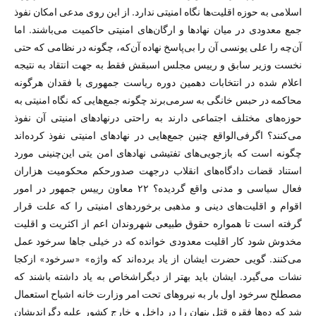
اسلامی به حوزه اقلیت‌ها نگاه امنیتی ندارد. از این روی مدعی امکان نفوذ
جمع معدودی در میان نهاد‌ها و ارگان‌های امنیتی حاکمیت می‌باشند. اما
آن‌چه را علی یونسی آن را بی‌پاسخ نهاده آن‌که، چگونه در نظامی که حتی
نخست وزیر سابق و رییس مجلس اسبقش فقط به جهت انتقاد به نتیجه
اعلام شده در انتخابات دهمین دوره ریاست جمهوری با فقدان هرگونه
محاکمه در حبس خانگی به سرمی‌برند چگونه جمع‌هایی که نگاه امنیتی به
حوزه‌های مختلف اجتماعی دارند به راحتی درنهادهای امنیتی آن نفوذ
می‌کنند؟ اگرفی‌الواقع چنین جمع‌هایی در نهاد‌های امنیتی نفوذ کرده‌اند
چگونه است که بازجویی‌های تفتیشی نهاد‌های امن یتی این‌چنینی مورد
استناد قضات دادگاه‌های انقلاب درجهت صدورحکم محکومیت هزاران
فعال سیاسی و مدنی واقع گردیده؟ ۲۲ معاون رییس جمهور در امور
اقوام و اقلیت‌های دینی و مذهبی برخورد‌های امنیتی را که علت قرار
گرفته است تا همواره حقوق طبیعی شهروندان اعم از اکثریت و اقلیت
مخدوش شود کار اقلیت معدودی خوانده که در خیلی جا‌ها سرخود عمل
می‌کنند. گویی حضرت ایشان از یاد برده‌اند که واژه» «سرخود» ازکجا
نشات می‌گیرد. ایشان باید بهتر از دیگراشخاص به یاد داشته باشند که
مصطلح سرخود اول بار به نیروهای تحت امر وزارت خانه اشباح استعمال
شد که ده‌ها فقره قتل پنهان را در داخل و خارج کشور علیه دگراندیشان