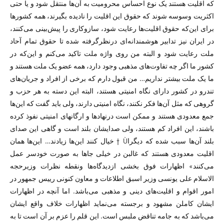
که اقلیت هستند یک نوع احساس محرومیت به آن‌ها منتقل شود و یا حتی
اکثریت وسوسه شوند که حقوق این اقلیت را نادیده بگیرند، همه کشور‌ها
برای این‌که حقوق اقلیت‌ها رعایت شود، سازوکاری را پیش‌بینی می‌کنند،
در ایران نیز تدابیر هوشمندانه‌ای درنظرگرفته شده تا حقوق تمام آحاد
ملت رعایت شود و البته من روی واژه ملت تاکید می‌کنم و این‌که در
کشور ما اگر چه تفاوت‌های مذهبی وجود دارد، همه عضو یک ملت هستند و
ما یک ملت بیشتر نداریم… من قبول دارم که برخی از افراد و جریان‌های
تندرو در کشور دارای نگاه امنیتی هستند، البته این دسته به هر حزب و
گروهی که مثل آن‌ها فکر نکنند، نگاه امنیتی دارند، ولی باید گفت که این‌ها
جمع معدودی هستند و ممکن است درنهاد‌ها و ارگانهای امنیتی نفوذ کرده
باشند، این افراد کم هستند، ولی صدایشان بلند است و گاهی این صدای
بلند آن‌ها سبب شده که دیگراÙ † خیال کنند این‌ها زیادند… این‌ها‌‌‌ همان
اقلیت معدودی هستند که غالبن در خیلی جا‌ها به صورت خودسر عمل
می‌کنند» اظهارات فوق بخشی ازدیدگاه‌ها ونقطه نظرات وزیرحجه
الاسلام علی یونسی وزیر اسبق اطلاعات و معاون کنونی رییس جمهور در
امور اقوام و اقلیت‌های دینی و مذهبی می‌باشد. اما آنچه در اظهارات
ایشان کاملن مشهود و برجسته می‌نماید اظهارات خلاف واقع ایشان
می‌باشد که به جامه تناقض ملبس است. این قلم را عزم بر آن است تا به