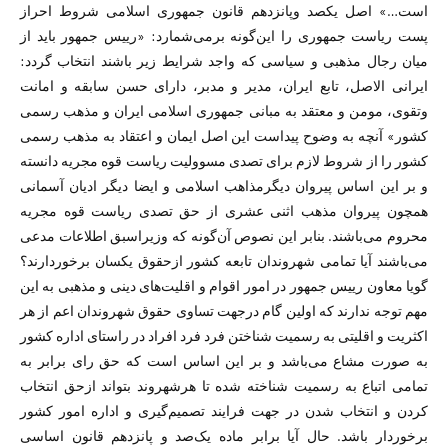
است…» اصل یکصد وپانزدهم قانون جمهوری اسلامی شروط احراز
پست ریاست جمهوری را این‌گونه برمی‌شمارد: «رییس جمهور باید از
میان رجال مذهبی و سیاسی که واجد شرایط زیر باشند انتخاب گردد:
ایرانی الاصل، تابع ایران، مدیر و مدبر، دارای حسن سابقه و امانت
وتقوی، مومن و معتقد به مبانی جمهوری اسلامی ایران و مذهب رسمی
کشور» آنچه به وضوح پیداست این اصل ایمان و اعتقاد به مذهب رسمی
کشور را از شروط لازم برای تصدی مسوولیت ریاست قوه مجریه دانسته
و بر این اساس پیروان دیگرمذاهب اسلامی و ایضا دیگر ادیان آسمانی
همچون پیروان مذهب اثنی عشری از حق تصدی ریاست قوه مجریه
محروم می‌باشند. بنابر این نصوص آن‌گونه که وزیراسبق اطلاعات مدعی
می‌باشند آیا تمامی شهروندان تابعه کشور ازحقوق یکسان برخوردارند؟
گویا معاون رییس جمهور در امور اقوام و اقلیت‌های دینی و مذهبی به این
مهم توجه ندارند که اولین گام درجهت تساوی حقوق شهروندان اعم از هر
اکثریت و اقلیتی به رسمیت شناختن فرد فرد افراد در راستای اداره کشور
به صورت مشاع می‌باشد و بر این اساس است که حق رای برابر به
تمامی اتباع به رسمیت شناخته شده تا هرشهروند بتواند ازحق انتخاب
کردن و انتخاب شدن در جهت فرایند تصمیم‌گیری و اداره امور کشور
برخوردار باشد. حال آیا برابر ماده یک‌صد و پانزدهم قانون اساسی