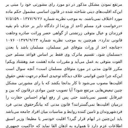
مرتفع نمودن مشکل مذکور در دو مورد رای مشورتی خود را مبنی بر
این‌که اقلیت‌های دینی شناخته شده در قانون اساسی مشمول حکم ماده
مورد اختلاف نمی‌باشند. به موجب نظریه شماره ۱۳۷۷/۹/۲۶ – ۷/۵۱۵۹
«درخواست فرد مسلم (احد از ورثه) از دادگاه دایر بر حذف نام بقیه
فرزندان و عیال متوفی زرتشتی از گواهی حصر وراثت صادره وجاهت
قانونی ندارد». هم‌چنین به موجب نظریه شماره ۱۳۷۹/۹/۲۳- ۱۰۷۶
«چنانچه احد از وراث متوفای غیر مسلمان، مسلمان باشد یا بعدن
«مسلمان شود، تقسیم ماترک وی فقط بر اساس قواعد مسلم حین
الفوت متوفی به عمل می‌آید و مقررات ماده (هشت صد وهشتاد ویکم)
مکرر قانون مدنی در مورد متوفای مسلمان است» آنچه سوال است
این‌که چرا چنین قوانینی خلاف دیدگاه توحیدی اسلام درجهت نقض حقوق
اقلیت‌ها مصوب می‌شود تا کار بدانجا بکشد که با رای مشورتی مشکل
چنین تبعیض‌هایی مرتفع شود؟ آیا تصویب چنین موادی درقانون که بین و
غیرقابل تفسیر نمی‌باشند حتی پس از رفع ابهام احساس حقارت را
درمیان اقلیت‌ها نمی‌گسترانند؟ قانون مدنی که بیانگرحقوق مدنی فرد
فردشهروندان و تامین کننده روابط و مناسبات میان افراد جامعه می‌باشد
باید این‌چنین در ابهام قرار گیرد؟ اقلیت خودسر یا مطیعا: وزیر اسبق
اطلاعات عزم دارد تا همواره به اذهان القا نماید که حاکمیت جمهوری