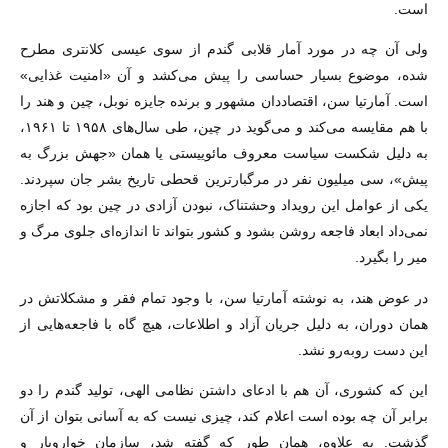
است.
ولی آن چه در مورد آمار قلابی گندم از سوی عیسی کلانتری مطرح
شده، موضوع بسیار حساسی را پیش می‌کشد و آن «امنیت غذایی»
است. آمارتیا سن، اقتصاددان مشهور و برنده جایزه نوبل، چین و هند را
با هم مقایسه می‌کند و می‌گوید در چین، طی سال‌های ۱۹۵۸ تا ۱۹۶۱،
به دلیل شکست سیاست معروف مائوییستی یا همان «جهش بزرگ به
پیش»، سی میلیون نفر در مرگبارترین قحطی تاریخ بشر جان سپردند.
یکی از عوامل این رویداد وحشتناک، نبودن آزادی در چین بود که اجازه
نمی‌داد ابعاد فاجعه روشن بشود و کشور بتواند تا اندازه‌ای جلوی مرگ و
میر را بگیرد.
در عوض هند، به نوشته آمارتیا سن، با وجود تمام فقر و مشکلاتش در
همان دوران، به دلیل جریان آزاد و اطلاعات، هیچ گاه با فاجعه‌هایی از
این دست روبه‌رو نشد.
این که کشوری، آن هم با ادعای داشتن نظامی الهی، تولید گندم را دو
برابر آن چه بوده است اعلام کند، چیزی نیست که به آسانی بتوان از آن
گذشت. به علاوه، همان طور که گفته شد، سازمان خواروبار و