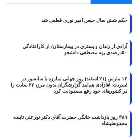
حکم شش سال حبس امیر نوری قطعی شد
آزادی از زندان و بستری در بیمارستان/ از کارافتادگی
۵۰درصدی ریه مصطفی دانشجو
۱۲ مارس (۲۱ اسفند) روز جهانی مبارزه با سانسور در
اینترنت: #آزادی هم‌آیند گزارشگران‌ بدون مرز، ۲۲ سایت را
در کشورهای خود رفع مسدودیت کرد
۳۸۹ روز بازداشت خانگی حضرت آقای دکتر نورعلی تابنده
مجذوبعلیشاه