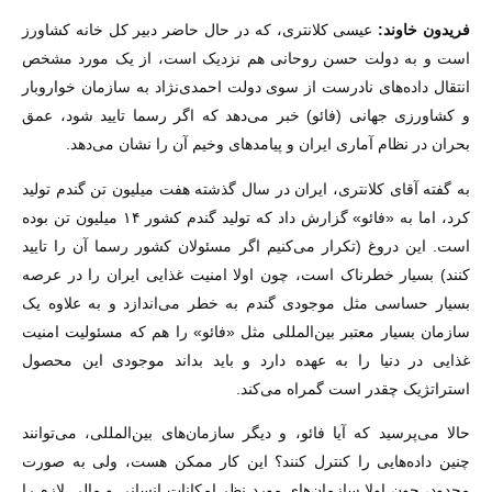
فریدون خاوند:
عیسی کلانتری، که در حال حاضر دبیر کل خانه کشاورز
است و به دولت حسن روحانی هم نزدیک است، از یک مورد مشخص
انتقال داده‌های نادرست از سوی دولت احمدی‌نژاد به سازمان خواروبار
و کشاورزی جهانی (فائو) خبر می‌دهد که اگر رسما تایید شود، عمق
بحران در نظام آماری ایران و پیامد‌های وخیم آن را نشان می‌دهد.
به گفته آقای کلانتری، ایران در سال گذشته هفت میلیون تن گندم تولید
کرد، اما به «فائو» گزارش داد که تولید گندم کشور ۱۴ میلیون تن بوده
است. این دروغ (تکرار می‌کنیم اگر مسئولان کشور رسما آن را تایید
کنند) بسیار خطرناک است، چون اولا امنیت غذایی ایران را در عرصه
بسیار حساسی مثل موجودی گندم به خطر می‌اندازد و به علاوه یک
سازمان بسیار معتبر بین‌المللی مثل «فائو» را هم که مسئولیت امنیت
غذایی در دنیا را به عهده دارد و باید بداند موجودی این محصول
استراتژیک چقدر است گمراه می‌کند.
حالا می‌پرسید که آیا فائو، و دیگر سازمان‌های بین‌المللی، می‌توانند
چنین داده‌هایی را کنترل کنند؟ این کار ممکن هست، ولی به صورت
محدود، چون اولا سازمان‌های مورد نظر امکانات انسانی و مالی لازم را