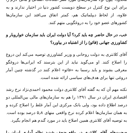
برای این نوع کنترل در سطح دویست کشور دنیا در اختیار ندارند و به
علاوه، از لحاظ دیپلماتیک هم، کمتر اتفاق می‌افتد این سازمان‌ها
کشور‌های عضو خود را به دروغگویی متهم کنند.
خب، در حال حاضر چه باید کرد؟ آیا دولت ایران باید سازمان خواروبار و
کشاورزی جهانی (فائو) را از اشتباه در بیاورد؟
آقای کلانتری به دولت روحانی و وزیر کشاورزی توصیه می‌کند این دروغ
را اصلاح کنند. او می‌گوید نباید از این بترسند که ایرانی‌ها دروغگو
معرفی بشوند و باید رسما به «فائو» اعلام کنند در گذشته چنین آمار
دروغی تنها برای هدف‌های سیاسی ارائه شده است.
نکته مهم آن که به گفته آقای کلانتری دولت محمود احمدی‌نژاد نرخ رشد
اقتصادی ایران در سال ۱۳۹۱ را هم به سازمان‌های مالی بین‌المللی دو
درصد اطلاع داده بود، ولی بانک مرکزی این آمار غلط را اصلاح کرده و
به همان سازمان‌ها اعلام کرده نرخ واقعی منهای ۵٫۸ درصد بوده است.
به توصیه آقای کلانتری همین اصلاح باید در مورد گندم هم انجام بگیرد.
صحبت‌های آقای کلانتری در واقع ضعف شدید نظام آماری ایران را