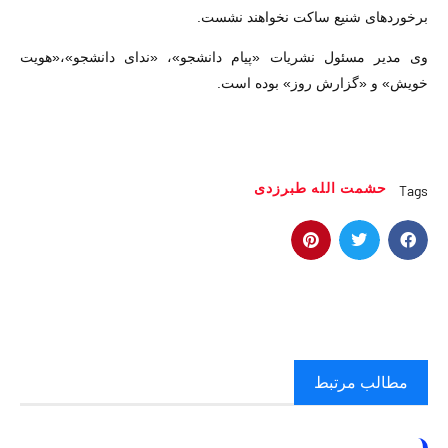
برخوردهای شنیع ساکت نخواهند نشست.
وی مدیر مسئول نشریات «پیام دانشجو»، «ندای دانشجو»،«هویت
خویش» و «گزارش روز» بوده است.
حشمت الله طبرزدی
Tags
مطالب مرتبط