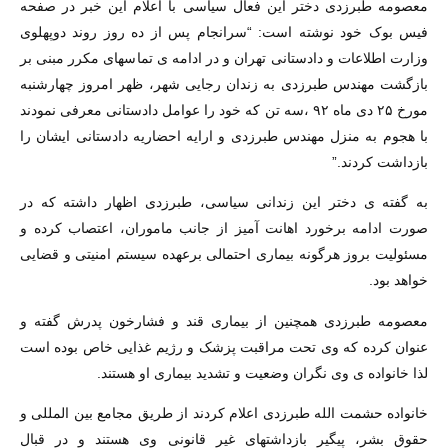
معصومه طبرزدی دختر این فعال سیاسی با اعلام این خبر در صفحه
فیس بوک خود نوشته است: “سرانجام پس از ده روز روند دوپهلوی
وزارت اطلاعات و دادستانی تهران و در ادامه ی تماسهای مکرر مبنی بر
بازگشت مهندس طبرزدی به زندان رجایی شهر، ظهر امروز چهارشنبه
مورخ ۲۵ دی ماه ۹۲ ،سه تن که خود را عوامل دادستانی معرفی نمودند
با هجوم به منزل مهندس طبرزدی و ارایه احضاریه دادستانی ایشان را
بازداشت کردند.”
به گفته ی دختر این زندانی سیاسی، طبرزدی اظهار داشته که در
صورت ادامه برخورد اهانت آمیز از جانب ماموران، اعتصاب کرده و
مسئولیت بروز هرگونه بیماری احتمالی برعهده سیستم امنیتی و قضایی
خواهد بود.
معصومه طبرزدی همچنین از بیماری قند و فشارخون پدرش گفته و
عنوان کرده که وی تحت مراقبت پزشک و رژیم غذایی خاص بوده است
لذا خانواده ی وی نگران وضعیت و تشدید بیماری او هستند.
خانواده حشمت الله طبرزدی اعلام کردند از طریق مجامع بین المللی و
حقوق بشر، پیگیر بازداشتهای غیر قانونی وی هستند و در قبال