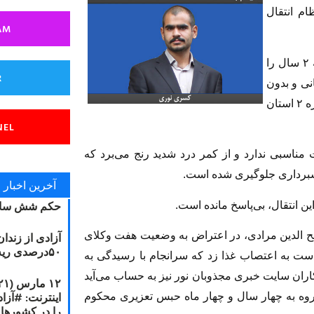
 نظام انتقال
AM
به گزارش مجذوبان نور؛ کسری نوری که نزدیک به ۲ سال را
R
نی و بدون
هیچ توضیحی، توسط ماموران امنیتی به زندان شماره ۲ استان
NEL
سبی ندارد و از کمر درد شدید رنج می‌برد که
عکسبرداری جلوگیری شده است.
آخرین اخبار
حکم شش سال
ن انتقال، بی‌پاسخ مانده است.
ح الدین مرادی، در اعتراض به وضعیت هفت وکلای
آزادی از زندا
۵۰درصدی ریه مصطفی دانشجو
ویش در بند ۲۰۹ اوین به مدت ۹۰ روز دست به اعتصاب غذا زد که سرانجام با رسیدگی به
خود پایان داد٬ وی که از همکاران سایت خبری مجذوبان نور نیز به حساب می‌آید
گروه به چهار سال و چهار ماه حبس تعزیری محکوم
را در کشورها