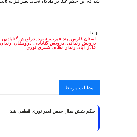
شد که این حکم عینا در دادگاه تجدید نظر نیز به تایید
Tags
استان فارس
,
بند عبرت
,
تبعید
,
دراویش گنابادی
,
درویش زندانی
,
درویش گنابادی
,
درویشان
,
زندان
عادل آباد
,
زندان نظام
,
کسری نوری
مطالب مرتبط
حکم شش سال حبس امیر نوری قطعی شد