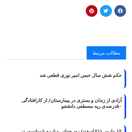
مطالب مرتبط
حکم شش سال حبس امیر نوری قطعی شد
آزادی از زندان و بستری در بیمارستان/ از کارافتادگی
۵۰درصدی ریه مصطفی دانشجو
۱۲ مارس (۲۱ اسفند) روز جهانی مبارزه با سانسور در