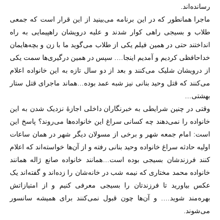
رسانده‌اند.
ماجرا همانطور که در این برنامه می‌بینید از این قرار است که جمعی
طلاب و بسیجی راهی کوار شدند و علیه درویشان راهپیمایی به راه
انداختند حتی در همین فیلم یکی از طلاب می‌گوید ما با زن و بچه‌‌هایمان
خداحافظی کردیم و آمدیم اینجا…. سپس در همین درگیری‌ها سمت یکی
از درویشان شلیک می‌کنند و بعد از دو سال تازه به این خانواده اعلام
می‌کنند که قتل وحید بنانی نیز شبه عمد بوده…هماند ماجرای قتل ستار
بهشتی…
وقتی در چنین شرایطی به خبرنگاران داخلی اجازهٔ نزدیک شدن به این
خانواده را نمی‌دهند چه کسانی سراغ این خانواده‌ها می‌روند؟ پاسخ این
است: امام جمعه شهر و برخی از مسولان دیگر شهر در‌‌ همان ساعات
اولیه حادثه سراغ خانواده وحید بنانی رفته و از آن‌ها خواسته‌اند که اعلام
کنند فرزندشان بسیجی بوده است…همانند خانواده صانع ژاله همانند
خانواده محمد مختاری که نیمه شب در خانه‌شان را زده‌اند و گفته‌اند یک
عکس بیاورید تا فرزندتان را بسیجی معرفی کنیم و از امتیازاتش
بهره‌مند شوید…. و آن‌ها چون قبول نمی‌کنند برای همیشه سانسور
می‌شوند.