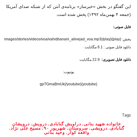
این گفتگو در بخش «خبرساز» برنامه‌ی آنتن که از شبکه صدای آمریکا
(جمعه ۴ بهمن‌ماه ۱۳۹۲) پخش شده است.
فایل صوتی:
پخش:
{play}images/stories/videos/voa/vahidbanani_alinejad_voa.mp3{/play}
دانلود فایل صوتی
: 6.1 مگابایت
دانلود فایل تصویری:
22.9 مگابایت
یوتیوب:
{youtube}gpTGrnaBmUk{/youtube}
Tags
خانواده شهید بنانی
,
دراویش گنابادی
,
درویش
,
درویشان
گنابادی
,
درویشی
,
سروستان
,
شهریور ۹۰
,
مسیح علی نژاد
,
واقعه کوار
,
وحید بنانی