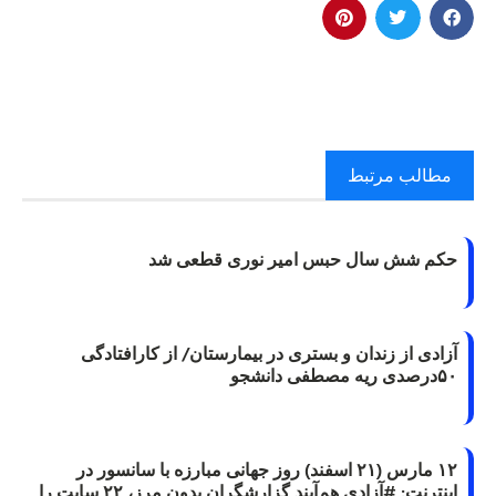
مطالب مرتبط
حکم شش سال حبس امیر نوری قطعی شد
آزادی از زندان و بستری در بیمارستان/ از کارافتادگی
۵۰درصدی ریه مصطفی دانشجو
۱۲ مارس (۲۱ اسفند) روز جهانی مبارزه با سانسور در
اینترنت: #آزادی هم‌آیند گزارشگران‌ بدون مرز، ۲۲ سایت را