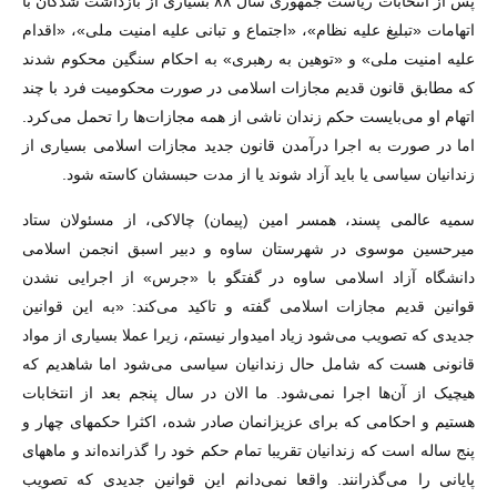
پس از انتخابات ریاست جمهوری سال ۸۸ بسیاری از بازداشت شدگان با
اتهامات «تبلیغ علیه نظام»، «اجتماع و تبانی علیه امنیت ملی»، «اقدام
علیه امنیت ملی» و «توهین به رهبری» به احکام سنگین محکوم شدند
که مطابق قانون قدیم مجازات اسلامی در صورت محکومیت فرد با چند
اتهام او می‌بایست حکم زندان ناشی از همه مجازات‌ها را تحمل می‌کرد.
اما در صورت به اجرا درآمدن قانون جدید مجازات اسلامی بسیاری از
زندانیان سیاسی یا باید آزاد شوند یا از مدت حبسشان کاسته ‌شود.
سمیه عالمی پسند، همسر امین (پیمان) چالاکی، از مسئولان ستاد
میرحسین موسوی در شهرستان ساوه و دبیر اسبق انجمن اسلامی
دانشگاه آزاد اسلامی ساوه در گفتگو با «جرس» از اجرایی نشدن
قوانین قدیم مجازات اسلامی گفته و تاکید می‌کند: «به این قوانین
جدیدی که تصویب می‌شود زیاد امیدوار نیستم، زیرا عملا بسیاری از مواد
قانونی هست که شامل حال زندانیان سیاسی می‌شود اما شاهدیم که
هیچیک از آن‌ها اجرا نمی‌شود. ما الان در سال پنجم بعد از انتخابات
هستیم و احکامی که برای عزیزانمان صادر شده، اکثرا حکمهای چهار و
پنج ساله است که زندانیان تقریبا تمام حکم خود را گذرانده‌اند و ماههای
پایانی را می‌گذرانند. واقعا نمی‌دانم این قوانین جدیدی که تصویب