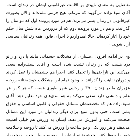
تقاضایی به معنای تاییدی بر اقامت غیرقانونی ایشان در زندان است.
آقای سیف‌زاده می‌گویند که مرتکب هیچ جرمی نشده‌اند و الان بصورت
غیرقانونی در زندان بسر می‌برند؛ هم در مورد پرونده اول که دو سال را
گذراندند و هم در مورد پرونده دوم که از فروردین ماه شش سال حکم
خود را آغاز کرده‌اند. حالا امیدواریم با اجرای قانون همه زندانیان سیاسی
آزاد شوند.»
وی در ادامه افزود: «بسیاری از مشکلات جسمانی مانند پا درد و زانو
درد هست که در زندان تشدید شده است و آقای سیف‌زاده سعی
می‌کنند این ناراحتی‌ها را تحمل کنند. اخیرا هم چشمشان را عمل کردند
و دوران نقاهت را گذرانند. با وجود تمام این مشکلات خوشبختانه روحیه
عزیزان ما در زندان ۳۵۰ و رجایی شهر طوری هست که هر کس هر
علم و دانشی دارد سعی می‌کند به هم بندی‌های خود تعلیم دهد. آقای
سیف‌زاده هم که تخصصشان مسائل حقوقی و قانون اساسی و حقوق
بشر است، حتی بدون منبع برای دیگر زندانیان در مورد این مسائل
صحبت می‌کنند و آموزش می‌دهند. ایشان به ورزش هم خیلی اهمیت
می‌دهند و هر روز یکی و دو ساعت را ورزش می‌کنند تا روحیه و سلامت
خود را حفظ کنند. خوشبختانه ایشان از روحیه بسیار خوبی برخوردار