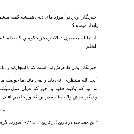
‏ ‏
پايدار‏ ‏مي‎ماند؟
‏ ‏آيت الله منتظري : بالاخره هر حكومتي كه ظلم كند‏ ‏
‏الظلم ".
‏
‏ ‏خبرنگار: ولي ظاهرش اين است كه تا اينجا پايدار ماند
‏ ‏آيت الله منتظري : نه ، پايدار نمي ماند. ما‏ ‏حوصله م
و ديگر بعدش ولايت فقيه در اين‏ ‏كشور جا نمي افتد.
‏ ‏والسلام عليكم و رحمة
*این مصاحبه در تاریخ (در تاريخ ‏1/2/1387‏)‏صورت گرفته است.