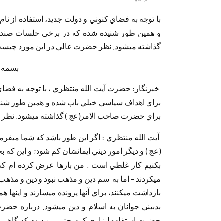
با توجه به فضاي‏ ‏كنوني و دولت جديد، استفاده از ن
و همين طور شنيده شده كه‏ ‏در برخي جلسات صندل
گذاشته مي‎شود. نظر حضرت عالي در اين‏ ‏مورد چيست ؟
‏بسمه ت
‏خبرنگار: حضرت آيت الله منتظري ، با توجه به فضاي‏ 
براي‏ ‏اهداف سياسي خيلي باب شده و همين طور شني
براي حضرت‏ ‏صاحب الامر(عج ) گذاشته مي‎شود. نظر حضرت عالي در اين‏ ‏مورد چيست ؟
(عج ) و ديگر امور ديني ايمانشان كم شود; و اين‏ ‏كه ب
‏مي‎كردند – اما به اسم دين و مذهب نبود و دين و‏ ‏مذهب
بدبيني جوانان به اسلام و‏ 