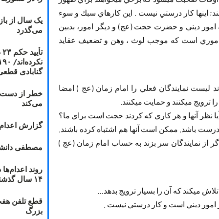
د; اينها كار‏ ‏درستي نيست . اين كارهاي سبك و سوء
یک سال از با
به امور ديني و‏ ‏حضرت حجت (عج) و ديگر امور، بدبين
می‌گذرد
ا اموري است‏ ‏كه موجب لوث ، وهن و تضعيف عقايد
ت
گنابادی قطعی
‏ ‏ليست نمايندگان فعلي را امام زمان (عج ) امضا
خطر از دست دا
 حمايت مي‎كنند.
می‌کند
‏آيا نظر آنها و هر كاري كه كردند حجت است براي ما؟‏
گزارش اعدام ۲۰۱۸: قصاص و بخش
‏درست باشد. ممكن است آنها هم اشتباه كرده باشند.‏
‏ ‏از نمايندگان سر بزند به حساب امام زمان (عج )‏
مصطفی دانشج
۱۴ سال گذشته
ترويج بدهد…
قطع تلفن هفت
از‏ ‏امور ديني است و كار درستي نيست .
بزرگ