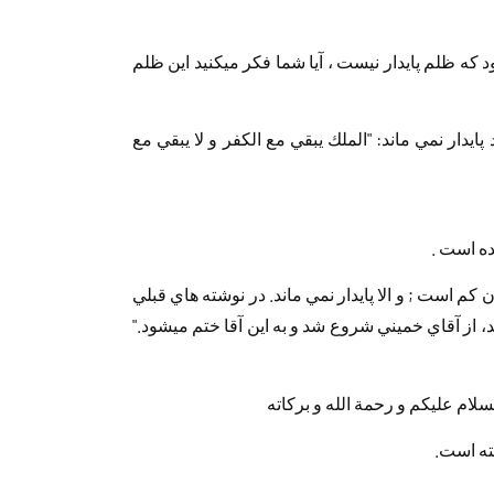
‏ ‏خبرنگار: ولي در آموزه هاي ديني هميشه گفته مي‎شود‏ ‏كه ظلم پايدار نيست ، آيا شما فكر مي‎كنيد اين ظلم
پايدار نمي ماند: "الملك يبقي مع الكفر و لا يبقي مع‏
ه‏ ‏است .
ان كم است ; و الا پايدار نمي ماند. در‏ ‏نوشته هاي قبلي
من بود كه "ولايت فقيه اين جور كه‏ ‏آقايان عمل مي‎كنند، از آقاي خميني شروع شد و به‏ ‏اين آقا ختم مي‎شود."
 الله و بركاته