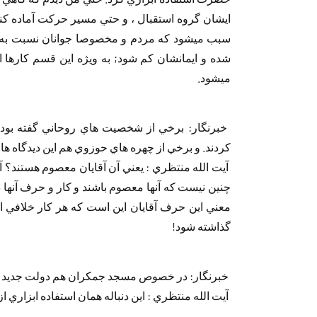
ايشان گروه‏ ‏استقبال ، و حتي مسير حركت آماده كنن
سبب مي‎شود‏ ‏كه مردم و مخصوصا جوانان نسبت 
شده و‏ ‏ايمانشان كم شود; به ويژه اين قسم كاره
مي‎شود.
‏ ‏
‏ ‏خبرنگار: برخي از شخصيت هاي روحاني گفته بودند
كردند. و‏ ‏برخي از چهره هاي حوزوي هم اين ديدگاه ها را ترويج‏ ‏مي‎كنند و
‏ ‏آيت الله منتظري : يعني آن آقايان معصوم هستند؟‏ 
‏چنين نيست كه آنها معصوم باشند و كار و حرف آنها‏ 
‏معني اين حرف آقايان اين است كه هر كار خلافي اگر
‏گذاشته شود!
‏ ‏
‏ ‏خبرنگار: در خصوص مسجد جمكران هم دولت جديد‏ ‏تلاش مي‎كند كه آن را بسيار 
‏ ‏آيت الله منتظري : اين دنباله همان استفاده ابزاري 
‏ ‏