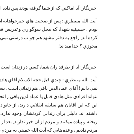
‏ ‏خبرنگار: آيا اماكني كه از شما گرفته بودند پس‏ ‏داده ا
بودم ، حسينيه شهدا، كه محل سوگواري و‏ ‏تدريس فقه
كرده اند. راجع به دفتر مشهد هم جواب‏ ‏درستي نمي 
مجوزي ؟ خدا مي‎داند!
‏ ‏
‏ ‏خبرنگار: آيا از طرفداران شما، كسي در زندان است 
‏ ‏آيت الله منتظري : چندي قبل حجة الاسلام آقاي‏ ‏هاد
نمي دانم ! آقاي عمادالدين باقي هم زنداني‏ ‏است . 
نتواند افرادي مثل هادي قابل يا‏ ‏عمادالدين باقي را 
اين كه اين آقايان هم سابقه‏ ‏انقلابي دارند، از خانو
داشته اند، دليلي براي زنداني‏ ‏كردنشان وجود ندارد.
مردم داديم ، وعده هايي كه‏ ‏آيت الله خميني به مردم دادند، با كارهاي