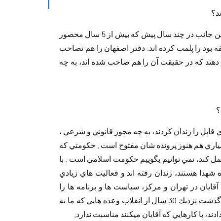
ند؟
‏ ‏آيت الله منتظري : پس از صحبت هاي خيرخواهانه‏ ‏اين جانب در چند سال پيش كه بيش از 5 سال‏ ‏محصور
 بود را پلمب كرده اند. دفتر اصفهان را هم‏ ‏تصاحب
دهند كه در حقيقت آن را هم صاحب‏ ‏شده اند، به چه
؟
ي قابل را زندان كردند، به چه مجوز قانوني و‏ ‏شرعي ،
بسياري هم هنوز پرونده شان مفتوح است .‏ ‏حكومتي كه
تحمل كند، نمي توانيم بگوييم‏ ‏حكومت اسلامي است . با
اده شهدا هستند، زندان رفته اند‏ ‏و فعاليت هاي زيادي
 آقايان در تهران و مركز،‏ ‏سياست ها و برنامه ها را
ريخته و پياده مي‎كنند و مردم‏ ‏از آن خبر ندارند. بعد از گذشت نزديك 30 سال از‏ ‏انقلاب وعده هايي كه ما به
ي كه آقايان‏ ‏مي‎كنند مناسبت ندارد.