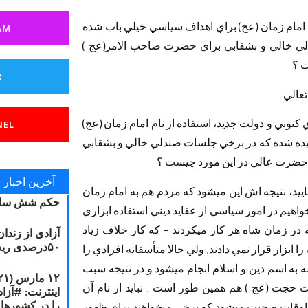
ام امام زمان (عج) براي‏ ‏اهداف سياسي خيلي باب شده
AM
ي خالي و بشقابي براي حضرت‏ ‏صاحب الامر(عج )
R
عالي ‏
‏كنوني و دولت جديد، استفاده از نام امام زمان (عج)
NEL
ده شده كه‏ ‏در برخي جلسات صندلي خالي و بشقابي
آخرین اخبار
‏ ‏آيت الله منتظري : اگر اين طور باشد كه شما‏ ‏مي‎فرماييد، نتيجه اش اين مي‎شود كه مردم هم به امام‏ ‏زمان
حکم شش سال
خواهيم در امور سياسي از عقايد ديني استفاده‏ ‏ابزاري
بكنيم كار غلطي است . من بارها عرض كرده ام‏ ‏كه در زمان شاه هر كار مي‎كردند – كه كار خلاف زياد‏
آزادی از زندا
۵۰درصدی ریه مصطفی دانشجو
 را ابزار قرار نمي دادند. ولي حالا متأسفانه‏ ‏افرادي را
بازداشت مي‎كنند، براي آنها پرونده‏ ‏مي‎سازند و اينها همه به اسم دين و اسلام انجام‏ ‏مي‎شود و در نتيجه سبب
‏دين مي‎شود. درباره حضرت حجت (عج ) هم‏ ‏همين طور است . نبايد از نام آن
را در کشورها
حضرت استفاده‏ ‏ابزاري كرد. حتي من ديدم كه گاهي اوقات صحبت‏ ‏مي‎شود كه برخي مي‎خواهند براي ظهور