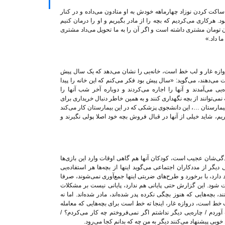
ساکت کردن نوزاد چهارماهه خودش به او متادون می‌داده و در کنار
 هرکاری می‌کردیم که بچه را از مادر بگیریم و او را درمان کنیم
ون تومان مشتری داشته است و اگر آن را به ما تحویل می‌داد مشتری
ا داد.»
ازه غار و لب خط است، خانه‌یی را نشان می‌دهد که یک سال پیش
می‌دهند، می‌گوید: «سال پیش بود فکر می‌کنم که این خانه را پیدا
روز صبح عده‌یی می‌آمدند و آنها را اجاره می‌کردند و دوباره آخر شب آنها را
می‌توانند از بچه نگهداری کنند و به همین خاطر دنبال خریداری برای
 یا بیمارستان …، این دانشجوی پزشکی که در این بیمارستان کار می‌کند
اریم، شاید خیلی از آنها در قبال فروش بچه خود اصلا پولی نگیرند و
گی‌شان عجیب است، کودکان آنها هم گاهی اوقات وارد این بازی‌ها
گر از مددکاران اجتماعی می‌گوید اینها از بچه‌ها هر استفاده‌یی
دارد، با برخورد و طرح‌های ضربتی اینها جمع‌آوری نمی‌شوند، صرفا
بیت شود. این گزارش حتی پایانی هم ندارد، پایانی نیست بر مشکلات
د، بچه‌هایی که هنوز بچگی نکرده پدر شده‌اند، مادر شده‌اند. اما نه
 لب خط است، دروازه غار، اینجا ته خط است برای بچه‌هایی که معامله
ردم / چاره‌یی دیگر نداشتم اگر نمی‌فروختم چه کار می‌کردم؟ /
وبی پیشنهاد می‌کنند دیگر به من چه که بدانم کجا می‌رود.