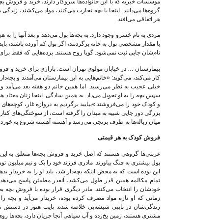
موسسات خیریه که با این خانواده‌ها سروکار دارند، خرید و فروش بچه
گروه‌ها می‌دانند. اینجا با بچه تجارت می‌کنند، مواد می‌کشند، زند
هر اتفاقی می‌افتد.
مردی به نام خسرو وجود دارد. به بچه‌ها پول می‌دهد و بعد آنها را 
با مقدار مشخصی پول به خانه برگردنند، اگر پول کم آورده باشند، باید
نام‌شان جایی ثبت نمی‌شود. گویا روح هستند. برده‌هایی که فقط برای ک
بیمارستان … در خیابان مولوی تهران است. بازاری برای خرید و فر
کار می‌کند، می‌گوید: «خانم‌هایی به این بیمارستان می‌آمدند و بچه‌
خیلی عجیب به نظر می‌رسید. اما همین خانم دو هفته بعد می‌آمد و
سپس بچه را به او تحویل می‌داد. به همین سادگی. اینجا زنان معتاد 
و کودک خود را می‌فروشند.»بیایید برگردیم به دروازه غار، کوچه‌های
بزرگی دور جایی شبیه به میدان را گرفته است، از سوختگی‌های کنارش 
میان زباله‌ها به ظرف برنجی می‌رسد و آهسته آهسته شروع به خوردن
فروش کودک به هر قیمتی
غربتی‌ها گروهی هستند که اصل خرید و فروش بچه‌ها متعلق به این 
پول بیشتری به چنگ بیاورند. مادری فرزند خود را یک و نیم میلیون تو
این بوده است که به محض اینکه بچه‌دار شد، باید او را به خریدار بده
تمام مکالمه همین قدر طول می‌کشد، آنقدر مطمئن پاسخ می‌دهد 
خودشان را انتخاب می‌کنند. مادر دیگری قرار بوده با فروش بچه 
زمانی که او تازه مواد مصرف کرده بوده، خریدار می‌آید و بچه را
زندگی‌شان در پایپی شیشه‌یی خلاصه شده. پایپ هنوز در دستش ه
مشتری هستند، زمین یخ‌زده و آب سیاهی آنجا جریان دارد، بچه‌ها روی 