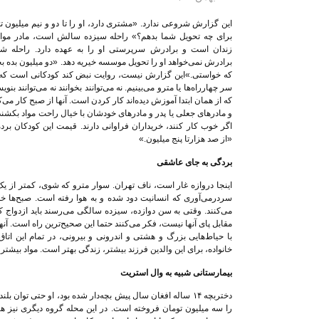
این گزارش شروعی ندارد. «مشتری دارد، او را تا دو و نیم میلیون ت
برای چه تحویل شما بدهم؟» راحله سیزده سالش است، مادر مو
زندان است و برادرش سرپرستی او را به عهده دارد. راحله شنا
برادرش نمی‌خواهد او را تحویل موسسه خیریه دهد. «دو میلیون بده بچه
که خواستی.»این گزارش نیست، روایت نبض کند کودکانی است که ه
سر چهارراه‌ها یا مترو می‌بینیم. نه می‌توانند بخوانند نه می‌توانند بنوی
که از همان ابتدا آموزش دیده‌اند کار کردن است. آنها از صبح کار می‌ک
و مادرهای جعلی یا پدر و مادرهای خودشان با خیال راحت مواد بکشند
اگر خوب کار کنند، خریداران فراوانی دارند. قیمت این کودکان برد
«از صد هزارتا پنج میلیون.»
بردگی به جای عاشقی
اینجا دروازه غار است، ناف تهران. سوار مترو که شوی، کمتر از 
سردرمی‌آوری که انسانیت دود شده و به هوا رفته است. صبح‌ها خ
می‌کنند. وقتی به سن دوازده، سیزده سالگی می‌رسند باید ازدواج ک
مقابل پای آنها نیست، فکر می‌کنند حتما این صحیح‌ترین راه است. آنها 
با حیاط‌هایی بزرگ و هشتی و اندرونی و بیرونی، در تمام این اتاق‌ه
خانواده، برای این والدین فرزند بیشتر، زندگی بهتر است. مواد بیشت
بیمارستانی شبیه به وال استریت
دختربچه ۱۴ ساله افغان سال پیش بچه‌دار شده بود، او حتی تو
را سه میلیون تومان فروخته است. در این محله گروه دیگری نیز هستند