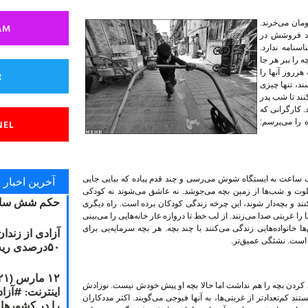
ومان می‌خرند.
AM
اد فروشش در
سنامه ندارد.
 را ببر هر جا
رروز آنها را
R
سند، تنها چیزی
نند تا شب پدر
. کارگرانی که
NEL
ه را می‌پرسم:
آخرین اخبار
یک ساعت به ایستگاه شوش می‌رسی و چند قدم پیاده که بیایی جایی
لوت و شب‌ها از زمین بچه می‌جوشد. نه عاشق می‌شوند نه کودکی
حکم شش سال
نند و بچه‌دار شوند، این چرخه زندگی کودکان برده است. راه دیگری
را غربتی صدا می‌زنند. از لب خط تا دروازه غار خانه‌هایی را می‌بینی
ا خانواده‌هایی زندگی می‌کنند با چند بچه. هر بچه سرمایه‌یی برای
آزادی از زندا
ر است. نشئگی عمیق‌تر.
۵۰درصدی ریه مصطفی دانشجو
ان بلند کردن بچه را هم نداشت اما حالا بچه او پیش خودش نیست. نوزادش
 کم‌تعداد‌تر از غربتی‌ها، به آنها فیوجی می‌گویند. اکثر مددکاران
را در کشورها