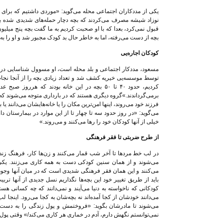
یکی از مددکاران اجتماعی محله می‌گوید: «موردی داشتیم که برای 
نوزاد شیشه مصرف می‌کردند که بچه دچار حمله‌های شدیدی شده بود.
قبول نمی‌کرد، بعدا که با او صحبت کردیم به ما گفت بچه پنج میلی
بچه از دست می‌رفته، اما به خاطر حال بد کودک مجبور شد و او را به م
کودکان اجاره‌یی
مسعود، مددکار اجتماعی و بلد محله است، او مسوول شناسایی درو
توسط موسسه‌یی خیریه کشف شد و تعداد زیادی بچه را از آنجا نجات 
کردیم، حدود ۴۰ تا ۵۰ بچه در این خانه بودند که هر
برمی‌گرداندند.»گروه دیگری هستند که در بارداری متوجه می‌شوند که ن
فرزند خود می‌روند، اینها امن‌ترین مکان را یا خانه‌هایشان می‌دانند
می‌گوید: «در روز حدود سه تا چهار تا از این موارد در بیمارستان د
خیلی از آنها کودکان خود را رها می‌کنند و می‌روند.»
از طرح ضربتی تا فقر فرهنگی
در لب خط مردها تا آخر شب قمار می‌کنند و زن‌ها کار، فرهنگ زند
می‌شوند و از همان سنین کودکی دست به همه کاری می‌زنند. یکی دی
می‌کنند و این همان فقر فرهنگی شدیدی است که در میان آنها وجود 
باید از طریق تغییر خود این بچه‌ها نگذاریم نسل جدیدی از آنها تر
کودکانی که ناخواسته به دنیا می‌آیند و نمی‌دانند که چه کسانی هستن
می‌دانند خودشان از کجا آمده‌اند نه بچه‌شان به کجا می‌رود. اینجا
می‌شوند تا مادرشان بگوید: «فروختمش و پول زندگی را به دست آو
نمی‌توانستم نگهش دارم، آدم در خماری هر کاری می‌کند/» وقتی پول خ