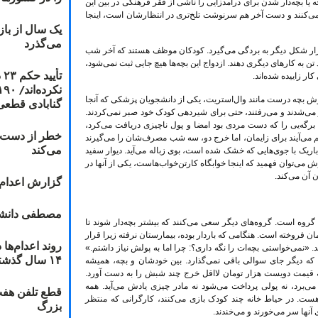
 یا بچه‌دار شدن برای درآمدزایی را ناشی از فقر فرهنگی در بین این
گی می‌کنند و دست آخر هم سرنوشت تلخ‌تری در انتظارشان است، اینجا
یک سال از با
می‌گذرد
به هزار شکل دیگر به بردگی می‌گیرد. کودکان موظف هستند که آخر شب
 تن به کارهای دیگری دهند. ازدواج این بچه‌ها هیچ جایی ثبت نمی‌شود،
ت
ار زاییده شده‌اند.
وش بچه درست مانند وال‌استریت، یکی از دانشجویان پزشکی که آنجا
گنابادی قطعی
دار می‌شدند و می‌رفتند، حتی برای شیردهی کودک خود صبر نمی‌کردند.
 برگه‌یی را که دست مردی بود امضا و پول ناچیزی دریافت می‌کرد،
خطر از دست دا
هم می‌آیند برای زایمان، اما خرج دو، سه شب مصرف‌شان را می‌گیرند
می‌کند
 باریک با جوی‌هایی که خشک شده است، بوی زباله می‌آید. دیوار سفید
می‌توان فهمید که اینجا خوابگاه کارتن‌خواب‌هاست، یکی از آنها در
 آن می‌کند.
گزارش اعدام ۲۰۱۸: قصاص و بخش
مصطفی دانشج
گروه است. گروه‌های دیگر سعی می‌کنند که بیشتر بچه‌دار شوند تا
مان فروخته است. هنگامی که باردار بوده، بیمارستان نرفته زیرا قرار
د. «نمی‌خواستی بچه‌ات را نگه داری؟: چرا اما به پولش نیاز داشتم.»
۱۴ سال گذشته
که دیگر جای سوالی باقی نمی‌گذارد. بین خودشان و بچه، همیشه
به قیمت دویست هزار تومان لااقل خرج چند شبش را به دست آورد.
 می‌برد، نه پولی پرداخت می‌شود نه مادر چیزی یادش می‌آید. همه
قطع تلفن هفت
ست. در حیاط خانه چند کودک بازی می‌کنند، کارگرانی که منتظر
بزرگ
آنها سر می‌خورند و می‌خندند.