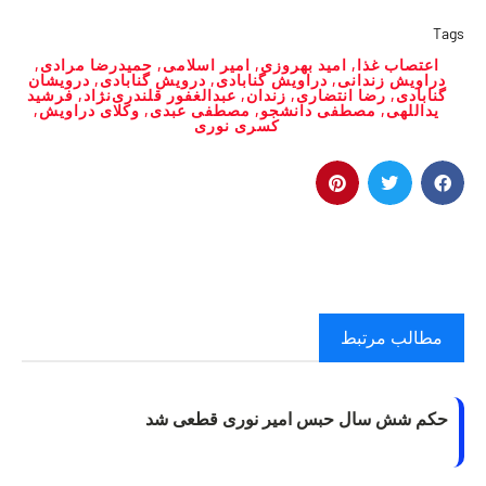
Tags
اعتصاب غذا
,
امید بهروزی
,
امیر اسلامی
,
حمیدرضا مرادی
,
دراویش زندانی
,
دراویش گنابادی
,
درویش گنابادی
,
درویشان
گنابادی
,
رضا انتضاری
,
زندان
,
عبدالغفور قلندری‌نژاد
,
فرشید
یداللهی
,
مصطفی دانشجو
,
مصطفی عبدی
,
وکلای دراویش
,
کسری نوری
مطالب مرتبط
حکم شش سال حبس امیر نوری قطعی شد