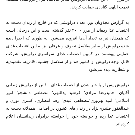
نعمت اللهی گنابادی حمایت کردند.
به گزارش مجذوبان نور، تعداد دراویشی که در خارج از زندان دست به
اعتصاب غذا زده‌اند از مرز ۲۰۰۰ نفر گذشته است و این درحالی است
که همچنان نیز به تعداد آن‌ها افزوده می‌شود. به طوری که اخیرا دیده
شده دراویش از سایر سلاسل تصوف و عرفان نیز به این اعتصاب غذای
حمایتی پیوستند. در کمپین اعتصاب غذای سراسری دراویش، شرکت
قابل توجه دراویش از کشور هند و از سلاسل چشتیه، قادریه، نقشبندیه
و شطاریه دیده می‌شود.
دراویش پس از با خبر شدن از اعتصاب غذای ۱۰ تن از دراویش زندانی
آقایان: حمیدرضا مرادی٬ فرشید یداللهی٬ مصطفی دانشجو٬ امیر
اسلامی٬ امید بهروزی٬مصطفی عبدی٬ رضا انتضاری، کسری نوری و
عبدالغفور قلندری‌نژاد در زندان‌های کشور، در اقدامی همدلانه دست به
اعتصاب غذا زده و خواسته خود را خواسته برادران زندانیشان اعلام
کرده‌اند.