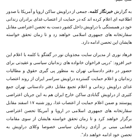
به گزارش
خبرنگار کلمه
، جمعی از دراویش ساکن اروپا و آمریکا با صدور
اطلاعیه ای اعلام کرده اند که در حمایت از اعتصاب غذای برادران زندانی
خود در همبستگی با دراویش داخل کشور دست به تحصن اعتراضی مقابل
سفارتخانه های جمهوری اسلامی خواهند زد و تا زمان تحقق خواسته
هایشان این تحصن ادامه دارد.
فرهاد نوری از مدیران سایت مجذوبان نور در گفتگو با کلمه با اعلام این
خبر افزود: “درپی فراخوان خانواده های زندانیان سیاسی و عقیدتی برای
حضور در دفتر دادستانی تهران به منظور پی گیری حقوق و مطالبات
زندانیان و اعلام حمایت گسترده دراویش سراسر ایران از روند اعتصاب
غذای دراویش زندانی و اعلام تجمع مقابل دفتر دادستانی تهران جمع
کثیری از دراویش گنابادی ساکن خارج ایران هم به این جریان اعتراضی
پیوستند و ضمن اعلام حمایت از اعتصاب غذا، روز شنبه ۱۷ اسفند مقابل
سقارتخانه های جمهوری اسلامی در اروپا و آمریکا تحصن اعتراضی
برگزار خواهند کرد و تا زمان تحقق خواسته هایشان از سوی مقامات
قضایی مبنی بر آزادی زندانیان سیاسی خصوصا وکلای دراویش به
تحصن خود ادامه خواهند داد”.