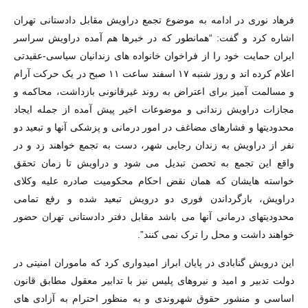
فرهاد نوری در ادامه به موضوع تجمع دراویش مقابل دادستانی تهران
اشاره کرد و گفت: “همانطور که در خبرها هم آمده دراویش سراسر
ایران حمایت خود را از فراخوان خانواده های زندانیان سیاسی-عقیدتی
اعلام کرده اند و روز شنبه ۱۷ اسفند ساعت ۱۱ صبح در یک حرکت آرام
و مسالمت آمیز برای اعتراض به روند غیرقانونی بازداشت، محاکمه و
مجازات دراویش زندانی و موضوعات اخیر پیش آمده از جمله ایجاد
محدودیتها و فشارهای مضاغف در امور درمانی و پزشکی آنها و تبعید دو
نفر از دراویش به زندان رجایی شهر، دست به تجمع خواهند زد و در
واقع این تجمع به تحصن تبدیل می شود و دراویش تا زمان تحقق
خواسته هایشان که همان نقض احکام محکومیت صادره علیه وکلای
دراویش، بازگرداندن فوری دو درویش تبعید شده و رفع تمامی
محدودیتهای درمانی آنها می باشد مقابل دفتر دادستانی تهران حضور
خواهند داشت و محل را ترک نمی کنند”.
این درویش گنابادی در پایان ابراز امیدواری کرد که ماموران امنیتی در
دولت تدبیر و امید و نیروهای پلیس نیز با تدابیر معقول مطابق قانون
اساسی و منشور حقوق شهروندی و به منظور احترام به آزادی های