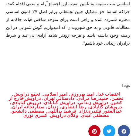
اساسی ملت نسبت به تامین امنیت این اجتماع آرام و مدنی اقدام کنند،
چراکه اساسا حق تشکیل چنین تجمعاتی برابر اصل ۲۷ قانون اساسی
محترم شمرده شده و راهی است برای متوجه ساختن هیات حاکمه از
مطالبات قانونی و به حق شهروندان که امیدواریم گوش شنوایی در این
زمینه وجود داشته باشد و هرچه زودتر شاهد آزادی بی قید و شرط
برادران زندانی خود باشیم”.
Tags
اعتصاب غذا
,
امید بهروزی
,
امیر اسلامی
,
تجمع دراویش
,
تحصن
,
حمیدرضا مرادی
,
دادستانی تهران
,
دراویش خارج از
کشور
,
دراویش زندانی
,
دراویش گنابادی
,
درویش گنابادی
,
درویشان گنابادی
,
رضا انتضاری
,
زندان
,
سفارتخانه ایران
,
عبدالغفور قلندری‌نژاد
,
فرشید یداللهی
,
مصطفی دانشجو
,
مصطفی عبدی
,
وکلای دراویش
,
کسری نوری