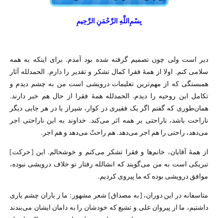
بِسْمِ‌اللَّهِ الرَّحْمَنِ الرَّحِيمِ
دیر است ولی چون تصمیم گرفته شده بود آمدم. برای اینکه به همه
سلامی کنم. اولا از همهٔ فقرا کمال تشکر و تقدیر را دارم. الحمدلله آثار
همبستگی که از مهم‌ترین تعلیمات درویشی است من به چشم دیدم و
تکامل این روحیه را دیدم. الحمدلله همهٔ فقرا از حال هم خبر دارند.
همان‌طوری که گفتم اگر یک فقیری در کوار، شیراز یا در هر جایی دیگر
ناراحت باشد، ناراحتی بر همه اثر می‌کند. خداوند به این ناراحتی اجر
می‌دهد، راحتی را هم اجر می‌دهد. هم راحتْ می‌دهد و هم اجر.
از همهٔ آقایان، خانم‌ها و فقرا تشکر می‌کنم و خوشحالم. این [حرکت]
تبریکی است به من می‌گویند که انشالله رفتار تو خلاف درویشی نبوده،
موافق درویشی بوده که ما پیروی کردیم.
متاسفانه در این دوران، [به مصداق] شعر مشهور: ما ز یاران چشم یاری
داشتیم، ما از پیروان علی و تشیع که خودشان را به دامان ایشان می‌بندند