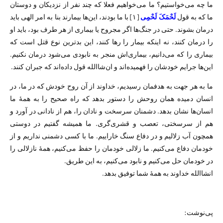
ما چه می‌خواستیم؟ ما می‌خواهیم فعلا که چند نفر از نزدیکان و دوستان‌
ما که به قول
لَحْمَکَ‏ لَحْمِی
[۱] با ما بودند، این‌ها بیمارند بنا به امر الهی باید
درمان بشوند. حتی در جنگ‌ها اگر مجروح یا بیماری از هر طرف بود، باید او
را درمان کنند، نه اینکه بیمار را‌‌ رها کنند، این بد‌ترین نوع قتل است که
بیماری را که می‌دانیم، بیماری‌اش منجر به نابودی می‌شود درمان نکنیم.
این‌‌ها جرایم خودشان را فهمید‌ه‌اند و ان‌شاالله قول داده‌اند که جبران کنند.
ما به هر جهت به هدفمان رسیدیم، خداوند از آن روح خودش که در ما، در
انسان دمیده‌‌ همان روحش را دستور بدهد که راه صحیح را به همهٔ ما
انسان‌ها نشان بدهد. دشمنان سرسخت و نادان را، هم از نادانی در آورد و
هم از سرسختی، تعصب و قشری‌گری. ما همیشه گفتیم در دوستی
همچون آب زلالیم و در دفاع سنگ خاراییم. ما با کسی دشمنی نداریم و از
خودمان دفاع می‌کنیم. ما زلالی خودمان را حفظ می‌کنیم، همهٔ نا‌زلالی را
در خودمان حل می‌کنیم و نابود می‌کنیم، به این طریق.
انشاالله خداوند به همهٔ شما توفیق بدهد.
پی‌نوشت: