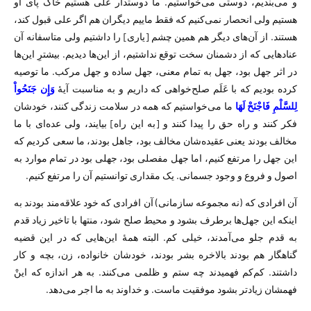
و می‌بندیم، دوستی می‌خواستیم. ما دوستدار علی هستیم خاک پای او
هستیم ولی انحصار نمی‌کنیم که فقط ماییم دیگران هم اگر علی قبول کند،
هستند. از آن‌های دیگر هم همین چشم [یاری] را داشتیم ولی متاسفانه آن
عناد‌هایی که از دشمنان سخت توقع نداشتیم، از این‌ها دیدیم. بیشترِ این‌ها
در اثر جهل بود، جهل به تمام معنی، جهل ساده و جهل مرکب. ما توصیه
کرده بودیم که با عَلَم صلح‌خواهی که داریم و به مناسبت آیهٔ
وَإِن جَنَحُواْ
لِلسَّلْمِ فَاجْنَحْ لَهَا
ما می‌خواستیم که همه در سلامت زندگی کنند، خودشان
فکر کنند و راه حق را پیدا کنند و [به این راه] بیایند، ولی عده‌ای با ما
مخالف بودند یعنی عقیده‌شان مخالف بود، جاهل بودند، ما سعی کردیم که
این جهل را مرتفع کنیم، اما جهل مفصلی بود، جهلی بود در تمام موارد به
اصول و فروع و وجود جسمانی. یک مقداری توانستیم آن را مرتفع کنیم.
آن افرادی که (نه مجموعه سازمانی) آن افرادی که خود علاقه‌مند بودند به
اینکه این جهل‌ها برطرف بشود و محیط صلح شود، منتها با تاخیر زیاد قدم
به قدم جلو می‌آمدند، خیلی کم. البته همهٔ این‌هایی که در این قضیه
گناهگار هم بودند بالاخره بشر بودند، خودشان خانواده، زن، بچه و کار
داشتند. کم‌کم فهمیدند چه ستم و ظلمی می‌کنند. به هر اندازه که اینْ
فهمشان زیاد‌تر بشود موفقیت ماست. و خداوند به ما اجر می‌دهد.