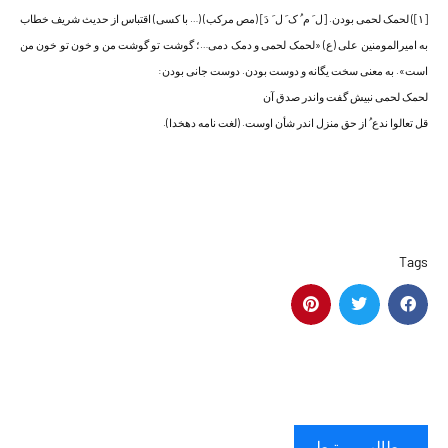
[۱]) لحمک لحمی بودن. [ل َ م ُ ک َ ل َ دَ] (مص مرکب) (… با کسی) اقتباس از حدیث شریف خطاب
به امیرالمومنین علی (ع) «لحمک لحمی و دمک دمی…؛ گوشت تو گوشت من و خون تو خون من
است». به معنی سخت یگانه و دوست بودن. دوست جانی بودن:
لحمک لحمی نبیش گفت واندر صدق آن
قل تعالوا ندع ُ از حق منزل اندر شأن اوست. (لغت نامه دهخدا).
Tags
مطالب مرتبط