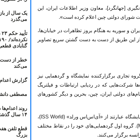
یری [جهانگرد]، معاون وزیر اطلاعات ایران، این
یک سال از با
ات شورای دولتی چین اعلام کرده‌ است».
می‌گذرد
ان و سوریه به هنگام بروز تظاهرات در خیابان‌ها،
ت
 از این طریق از دست به دست گشتن سریع تصاویر
گنابادی قطعی
خطر از دست دا
می‌کند
نت سال ۲۰۱۴ شامل سه گروه تجاری برگزارکننده نمایشگاه و گردهمایی نیز
گزارش اعدام ۲۰۱۸: قصاص و بخش
ها شرکت‌هایی که در ردیابی ارتباطات و فیلتریگ
مصطفی دانشج
قام‌های دولتی ایران، چین، بحرین و دیگر کشورهای
۱۴ سال گذشته
به نوشته این گزارش، این سه گروه برگزارکننده نمایشگاه عبارتند از «آی‌اس‌اس ورلد» (ISS World)،
«فناوری علیه جرایم» (TAC)، و «میلی‌پل» (Milipol). گروه اول گردهمایی‌های خود را در نقاط مختلف
قطع تلفن هفت
بزرگ
انسه برگزار می‌کنند.