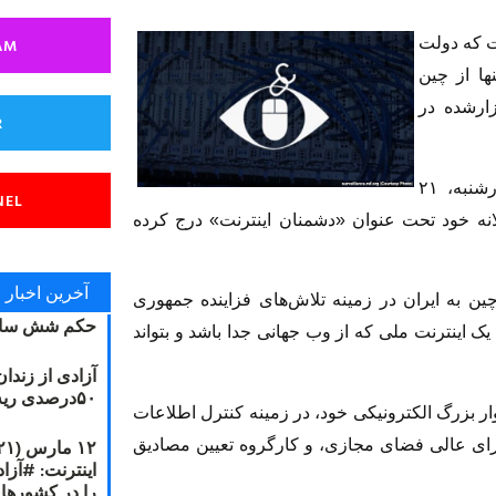
AM
ت که دولت
ها از چین
زارشده در
R
«گزارشگران بدون مرز» این مطلب را روز چهارشنبه، ۲۱
NEL
 از گزارش‌های سالانه خود تحت عنوان «دشمنان اینترنت» درج کرده‌
آخرین اخبار
ن به ایران در زمینه تلاش‌های فزاینده جمهوری
حکم شش سال
یک اینترنت ملی که از وب جهانی جدا باشد و بتواند
آزادی از زندا
۵۰درصدی ریه مصطفی دانشجو
ر بزرگ الکترونیکی خود، در زمینه کنترل اطلاعات
ورای عالی فضای مجازی، و کارگروه تعیین مصادیق
را در کشورها