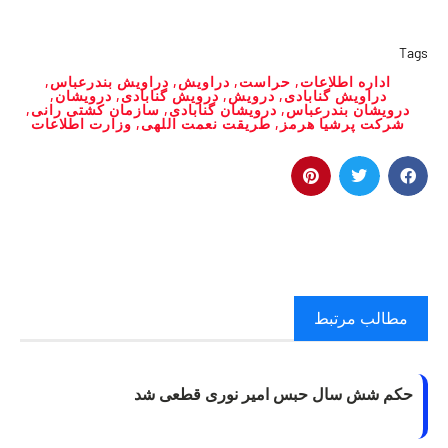
Tags
اداره اطلاعات
,
حراست
,
دراویش
,
دراویش بندرعباس
,
دراویش گنابادی
,
درویش
,
درویش گنابادی
,
درویشان
,
درویشان بندرعباس
,
درویشان گنابادی
,
سازمان کشتی رانی
,
شرکت پرشیا هرمز
,
طریقت نعمت اللهی
,
وزارت اطلاعات
مطالب مرتبط
حکم شش سال حبس امیر نوری قطعی شد