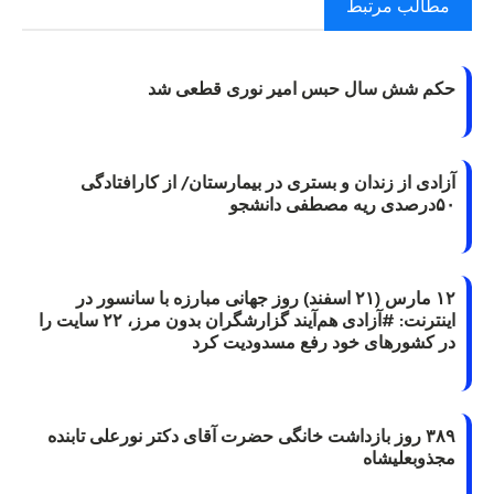
مطالب مرتبط
حکم شش سال حبس امیر نوری قطعی شد
آزادی از زندان و بستری در بیمارستان/ از کارافتادگی
۵۰درصدی ریه مصطفی دانشجو
۱۲ مارس (۲۱ اسفند) روز جهانی مبارزه با سانسور در
اینترنت: #آزادی هم‌آیند گزارشگران‌ بدون مرز، ۲۲ سایت را
در کشورهای خود رفع مسدودیت کرد
۳۸۹ روز بازداشت خانگی حضرت آقای دکتر نورعلی تابنده
مجذوبعلیشاه