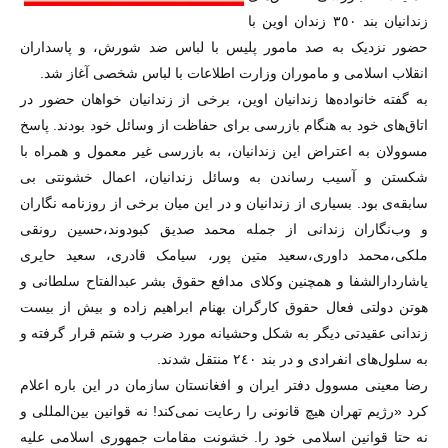
زندانیان بند ٣٥٠ زندان اوین با
حضور نزدیک به صد مامور پلیس با لباس ضد شورش، و پاسداران
انقلاب اسلامی و ماموران وزارت اطلاعات با لباس شخصی آغاز شد.
به گفته خانواده‌ها زندانیان اوین، برخی از زندانیان خواهان حضور در
اتاق‌های خود به هنگام بازرسی برای حفاظت از وسائل خود بودند. پاسخ
مسوولان به اعتراض این زندانیان، به بازرسی غیر معمول و همراه با
شکستن و آسیب رساندن به وسائل زندانیان، اعمال خشونتی بی
سابقه‌ی بود. بسیاری از زندانیان و در این میان برخی از روزنامه نگاران
و وب‌نگاران زندانی از جمله محمد صدیق کبودوند،حسین رونقی
ملکی،محمد داوری،سعید متین پور، سیامک قادری، سعید حایری
یاشاردارالشفا و همچنین وکلای مدافع حقوق بشر عبدالفتاح سلطانی و
هوتن دولتی فعال حقوق کارگران بهنام ابراهیم زاده و بیش از بیست
زندانی عقیدتی دیگر به شکل وحشیانه مورد ضرب و شتم قرار گرفته و
به سلول‌های انفرادی و در بند ٢٤٠ منتقل شدند.
رضا معینی مسوول دفتر ایران و افغانستان سازمان در این باره اعلام
کرد «رژیم تهران هیچ قانونی را رعایت نمی‌کند! نه قوانین بین‌المللی و
نه حتا قوانین اسلامی خود را. خشونت مقامات جمهوری اسلامی علیه