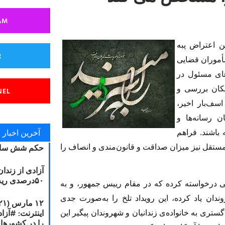
AM
ن اعتراض پبه
R
مأموران قضایی
‌های مسئول در
مکان بررسی و
NEL
اسف‌بار اخیر،
ن رسانه‌ها و
آخرین اخبار
باشند. فراهم
حکم شش سال
ش از بند ۳۵۰ به رسانه‌های مستقل نیز میزان صداقت و قانون‌مندی و انصاف را
آزادی از زندا
۵۰درصدی ریه مصطفی دانشجو
ی درخواسته کرده که در مقام رییس جمهور، و به
دان یاد کرده، این رویداد تلخ را به‌صورت جدی
تری به خانواده‌ی زندانیان و شهروندان پیگیر این
را در کشورها