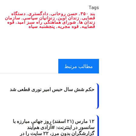
Tags
بند ۳۵۰
,
حسن روحانی
,
دادگستری
,
دستگاه
قضایی
,
زندان اوین
,
زندانیان سیاسی
,
سازمان
زندان ها
,
شورای هماهنگی راه سبز امید
,
قوه
قضاییه
,
قوه مجریه
,
پنجشنبه سیاه
مطالب مرتبط
حکم شش سال حبس امیر نوری قطعی شد
۱۲ مارس (۲۱ اسفند) روز جهانی مبارزه با
سانسور در اینترنت: #آزادی هم‌آیند
گزارشگران‌ بدون مرز، ۲۲ سایت را در