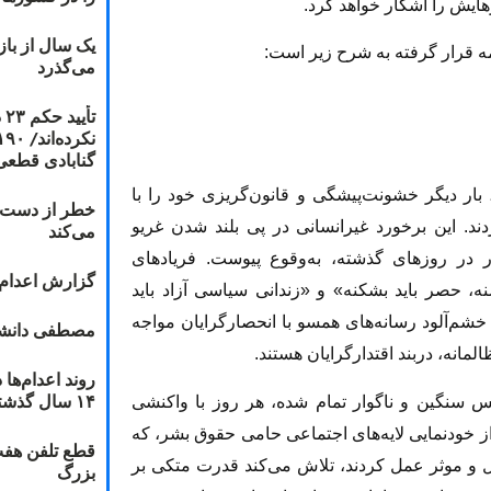
هایش را آشکار خواهد کرد.
یک سال از با
لمه قرار گرفته به شرح زیر است:
می‌گذرد
ت
گنابادی قطعی
بار دیگر خشونت‌پیشگی و قانون‌گریزی خود را با
خطر از دست دا
 بند ۳۵۰ اوین آشکار کردند. این برخورد غیرانسانی در پی بلند شدن غریو
می‌کند
 در روزهای گذشته، به‌وقوع پیوست. فریادهای
گزارش اعدام ۲۰۱۸: قصاص و بخش
نه، حصر باید بشکنه» و «زندانی سیاسی آزاد باید
شم‌آلود رسانه‌های همسو با انحصارگرایان مواجه
مصطفی دانشج
المانه، دربند اقتدارگرایان هستند.
۱۴ سال گذشته
س سنگین و ناگوار تمام شده، هر روز با واکنشی
ز خودنمایی لایه‌های اجتماعی حامی حقوق بشر، که
قطع تلفن هفت
 و موثر عمل کردند، تلاش می‌کند قدرت متکی بر
بزرگ