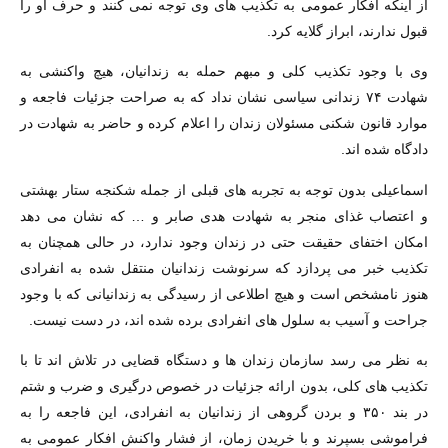
از اینکه افکار عمومی به تکذیب های وی توجه نمی کنند و حرف او را
قبول ندارند، ابراز گلایه کرد.
وی با وجود تکذیب کلی و مبهم حمله به زندانیان، هیچ واکنشی به
شهادت ۷۴ زندانی سیاسی نشان نداد که به صراحت جزئیات فاجعه و
موارد قانون شکنی مسئولان زندان را اعلام کرده و حاضر به شهادت در
دادگاه شده اند.
اسماعیلی بدون توجه به تجربه های قبلی از جمله شکنجه ستار بهشتی
و اعتصاب غذای منجر به شهادت هدی صابر و … که نشان می دهد
امکان اختفای حقیقت حتی در زندان وجود ندارد، در حالی همچنان به
تکذیب خبر می پردازد که سرنوشت زندانیان منتقل شده به انفرادی
هنوز نامشخص است و هیچ اطلاعی از رسیدگی به زندانیانی که با وجود
جراحت و آسیب به سلول های انفرادی برده شده اند، در دست نیست.
به نظر می رسد سازمان زندان ها و دستگاه قضایی در تلاش اند تا با
تکذیب های کلی، بدون ارائه جزئیات در خصوص درگیری و ضرب و شتم
در بند ۳۵۰ و بردن گروهی از زندانیان به انفرادی، این فاجعه را به
فراموشی بسپرند و با خریدن زمان، از فشار واکنش افکار عمومی به