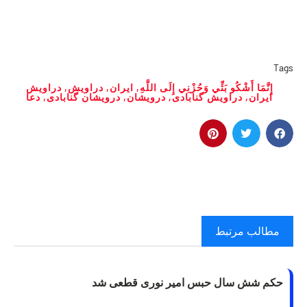
Tags
إِنَّمَا أَشْكُو بَثِّي وَحُزْنِي إِلَى اللَّهِ
,
ایران
,
دراویش
,
دراویش
ایران
,
دراویش گنابادی
,
درویشان
,
درویشان گنابادی
,
دعا
مطالب مرتبط
حکم شش سال حبس امیر نوری قطعی شد