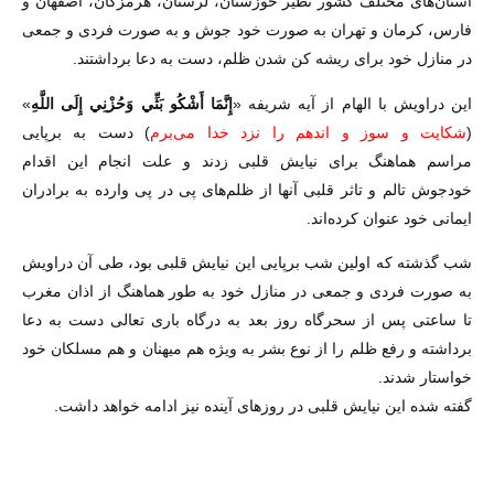
استان‌های مختلف کشور نظیر خوزستان، لرستان، هرمزگان، اصفهان و
فارس، کرمان و تهران به صورت خود جوش و به صورت فردی و جمعی
در منازل خود برای ریشه کن شدن ظلم، دست به دعا برداشتند.
این دراویش با الهام از آیه شریفه «
إِنَّمَا أَشْكُو بَثِّي وَحُزْنِي إِلَى اللَّهِ
»
(
شکایت و سوز و اندهم را نزد خدا می‌برم
) دست به برپایی
مراسم
هماهنگ برای نیایش قلبی زدند و علت انجام این اقدام
خودجوش تالم و تاثر قلبی آنها از ظلم‌های پی در پی وارده به برادران
ایمانی خود عنوان کرده‌اند.
شب گذشته که اولین شب برپایی این نیایش قلبی بود، طی آن دراویش
به صورت فردی و جمعی در منازل خود به طور هماهنگ از اذان مغرب
تا ساعتی پس از سحرگاه روز بعد به درگاه باری تعالی دست به دعا
برداشته و رفع ظلم را از نوع بشر به ویژه هم میهنان و هم مسلکان خود
خواستار شدند.
گفته شده این نیایش قلبی در روزهای آینده نیز ادامه خواهد داشت.