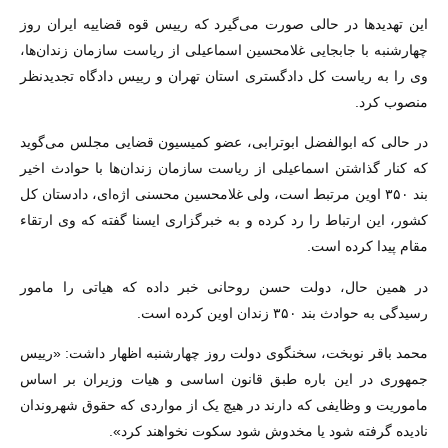
این تهدید‌ها در حالی صورت می‌گیرد که رییس قوه قضاییه ایران روز
چهارشنبه با جابجایی غلامحسین اسماعیلی از ریاست سازمان زندان‌ها،
وی را به ریاست کل دادگستری استان تهران و رییس دادگاه تجدیدنظر
منصوب کرد.
در حالی که ابوالفضل ابوترابی، عضو کمیسیون قضایی مجلس می‌گوید
که کنار گذاشتن اسماعیلی از ریاست سازمان زندان‌ها با حوادث اخیر
بند ۳۵۰ اوین مرتبط است، ولی غلامحسین محسنی اژه‌ای، دادستان کل
کشور، این ارتباط را رد کرده و به خبرگزاری ایسنا گفته که وی ارتقاء
مقام پیدا کرده است.
در همین حال، دولت حسن روحانی خبر داده که هیاتی را مامور
رسیدگی به حوادث بند ۳۵۰ زندان اوین کرده است.
محمد باقر نوبخت، سخنگوی دولت روز چهارشنبه اظهار داشت: «رییس
جمهوری در این باره طبق قانون اساسی و هیات وزیران بر اساس
ماموریت و وظایفی که دارند در هیچ یک از مواردی که حقوق شهروندان
نادیده گرفته شود یا مخدوش شود سکوت نخواهند کرد».