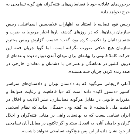
برخوردهای عادلانه خود با فضاسازی‌های فتنه‌گرانه هیچ گونه تسامحی به
خرج نخواهد داد».
رییس قوه قضاییه با استناد به اظهارات غلامحسین اسماعیلی، رییس
سازمان زندان‌ها، که در روزهای گذشته بار‌ها اخبار مربوط به ضرب و
شتم زندانیان را تکذیب کرده بود، گفت: «حسب گزارش رییس محترم
سازمان هیچ خلافی صورت نگرفته است، اما گویا جریان فتنه این
حرکت کاملا قانونی را بهانه‌ای برای میدان آمدن دوباره دیده و عده‌ای از
درون کشور در هماهنگی و همراهی با دشمنان و معاندان خارجی در
صدد زنده کردن جریان فتنه هستند».
آملی لاریجانی می‌گوید که به دادستان تهران و دادستان‌های سراسر
کشور «دستور اکید» داده است که «با قاطعیت و رعایت ضوابط و
مقررات قانونی در مقابل هرگونه فضاسازی، نشر اکاذیب و اخلال در
امنیت ملی بایستند» تا به گفته وی، «همگان بدانند که نظام اسلامی
ایران نظامی نیست که به بهانه‌های واهی در مقابل فتنه‌گران و اخلال
گران و حامیان آنان، به انفعال بیفتد و اگر تاکنون در مقابل آنان تسامحی
از خود نشان داده از این پس هیچ‌گونه تسامحی نخواهد داشت».