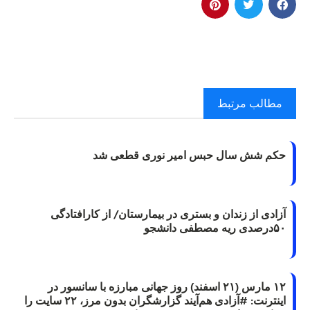
مطالب مرتبط
حکم شش سال حبس امیر نوری قطعی شد
آزادی از زندان و بستری در بیمارستان/ از کارافتادگی
۵۰درصدی ریه مصطفی دانشجو
۱۲ مارس (۲۱ اسفند) روز جهانی مبارزه با سانسور در
اینترنت: #آزادی هم‌آیند گزارشگران‌ بدون مرز، ۲۲ سایت را