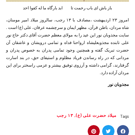
باز باش ای باب رحمت تا ابد بارگاه ما له کفوا احد
امروز ۲۳ اردیبهشت ،مصادف با ۱۳ رجب، سالروز میلاد امیر مومنان،
شاه مردان، باطن قرآن، مظهر ایمان و سرچشمه عرفان، علی (ع) است .
سایت مجذوبان نور این عید را به مولای معظم حضرت آقای دکتر حاج نور
علی تابنده مجذوبعلیشاه ارواحنا فداه و تمامی درویشان و عاشقان آن
حضرت تبریک گفته و همچنین وجود تمامی پدران به خصوص پدران و
مردانی که در راه رساندن فریاد مظلوم و استیفای حق، در بند اسارت
گرفتارند، گرامی داشته و آرزوی توفیق بیشتر و عزمی راسختر برای این
مردان آزاده دارد.
مجذوبان نور
میلاد حضرت علی (ع)
,
۱۳ رجب
Tags