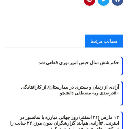
مطالب مرتبط
حکم شش سال حبس امیر نوری قطعی شد
آزادی از زندان و بستری در بیمارستان/ از کارافتادگی
۵۰درصدی ریه مصطفی دانشجو
۱۲ مارس (۲۱ اسفند) روز جهانی مبارزه با سانسور در
اینترنت: #آزادی هم‌آیند گزارشگران‌ بدون مرز، ۲۲ سایت را
در کشورهای خود رفع مسدودیت کرد