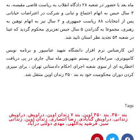
ماه بعد با حضور در شعبه ۲۸ دادگاه انقلاب به ریاست قاضی مقیسه، به
۳ سال حبس به اتهام اجتماع و تبانی و شرکت در اعتراضات خیابانی
پس از انتخابات ۸۸ ریاست جمهوری و ۲ سال نیز به اتهام توهین به
رهبری، مجموعا به گذراندن ۵ سال حبس تعزیری محکوم گردید که عینا
در شعبه ۵۴ تجدید نظر استان تایید شد.
این کارشناس نرم افزار دانشگاه شهید عباسپور و برنامه نویس
کامپیوتری، سرانجام در بیستم شهریور ماه سال جاری در پی دریافت
اخطاریه ای از سوی شعبه اجرای احکام دادستانی تهران ، برای سپری
کردن دوران محکومیت خود به بند ۳۵۰ زندان اوین منتقل شد.
Tags
بند ۳۵۰
,
بند ۳۵۰ اوین
,
بند ۷ زندان اوین
,
دراویش
,
دراویش
زندانی
,
دراویش گنابادی
,
رضا انتصاری
,
زندان اوین
,
زندانی
سبز
,
فرشید یداللهی
,
مهدی دولتی درآباد