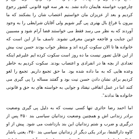
چارچوب خواسته هایمان داده نشد. به هر سه قوه قانونی کشور رجوع
کردیم و بعد از عزیزان مان خواستیم اعتصاب شان را بشکنند که ما
بیرون با فراغ بال بهتری پی گیر شویم ولی آقایان شرایطی را به وجود
آوردند که به نظر می رسد فقط می خواستند فضا آرام شود و مسببین
این جنایت و فاجعه خونین معرفی نشوند. تاسف ما از این است که
خانواده ها تا الان سکوت کرده اند و منتظر جواب بودند حسن نیت بیش
از این قابل تصور نیست ما ده روز است سکوت کرده ایم علیرغم اینکه
تعدادی از بچه ها در انفرادی و اعتصاب بودند. سکوت کردیم به خاطر
وعده هایی که به ما داده شده بود. ما حق تجمع داریم. تجمع را لغو
کردیم برای نشان دادن حسن نیت بود و گفتند مساله را پی گیری می
کنند اما در عمل اتفاقی نیفتاد و جوابی به خواسته های به حق و قانونی
خانواده ها ندادند”.
اما احمد رضا حائری تنها کسی نیست که به دلیل پی گیری وضعیت
برادر زندانی اش و همچنین وضعیت زندانیان سیاسی بند ۳۵۰ پس از
درگیری و ضرب و شتم زندانیان این بند بازداشت می شود. پیش از او
کاوه دارالشفا، برادر یکی دیگر از زندانیان سیاسی بند ۳۵۰، یعنی یاشار