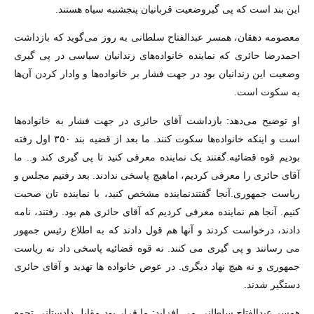
این بند است که پی گیروضعیت قربانیان پنجشنبه سیاه هستند.
معصومه دهقان، همسر عبدالفتاح سلطانی به روز می‌گوید که بازداشت
احمدرضا حائری که نماینده خانواده‌های زندانیان سیاسی در پی گیری
وضعیت این زندانیان بود در جهت فشار بر خانواده‌ها و وادار کردن آن‌ها
به سکوت است.
او توضیح می‌دهد: بازداشت آقای حائری در جهت فشار به خانواده‌ها
است و اینکه خانواده‌ها سکوت کنند. ما بعد از قضیه بند ۳۵۰ اول رفته
بودیم قوه قضائیه.گفتند یک نماینده معرفی کنید تا پی گیری کند و.. ما
آقای حائری را معرفی کردیم، اماهیچ پاسخی ندادند. بعد رفتیم مجلس و
ریاست جمهوری.آنجا گفتندنماینده مشخص کنید، با نماینده تان صحبت
کنیم. آنجا هم نماینده معرفی کردیم که آقای حائری هم بود. رفتند، نامه
دادند، درخواست کردند و آنها هم قول دادند که به اطلاع رئیس جمهور
می رسانند و پی گیری می کنند. نه قوه قضائیه پاسخی داد نه ریاست
جمهوری و نه هیچ نهاد دیگری. در عوض خانواده ها تهدید و آقای حائری
دستگیر شدند.
همسر عبدالفتاح سلطانی می افزاید: ما قرار بود مقابل دادستانی تجمع