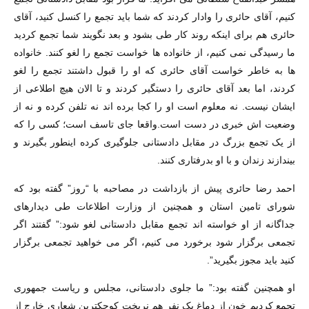
کنیم، آقای حائری را وادار کردند که شما باید تجمع را کنسل کنید، آقای
حائری هم برای اینکه روند کار طی بشود و بعد نگویند شما تجمع کردید
ما رسیدگی نمی کنیم، از خانواده ها خواست تجمع را لغو کنند. خانواده
ها به خاطر خواست آقای حائری که او را قبول داشتند تجمع را لغو
کردند، اما بعد آقای حائری را دستگیر کردند و تا الان هیچ اطلاعی از
ایشان نیست. نه معلوم است او را کجا برده اند نه تلفن کرده و نه از
وضعیت اش خبری در دست است.واقعا جای تاسف است؛ کسی را که
از یک تجمع بزرگ در مقابل دادستانی جلوگیری کرده اینطور بگیرند و
بیندازند زندان و با او بدرفتاری کنند.
احمد رضا حائری پیش از بازداشت در مصاحبه با “روز” گفته بود که
شورای تامین استان و همچنین از وزارت اطلاعات طی دیدارهای
جداگانه از او خواسته اند تجمع مقابل دادستانی لغو شود:” گفتند اگر
تجمعی برگزار شود برخورد می کنیم، اگر می خواهید تجمعی برگزار
کنید باید مجوز بگیرید”.
او همچنین گفته بود:” ما جلوی دادستانی، مجلس و ریاست جمهوری
تجمع کردیم خون از دماغ یک نفر هم نریخت کوچکترین شعاری خارج از