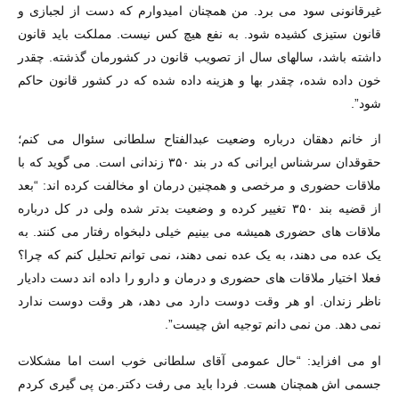
غیرقانونی سود می برد. من همچنان امیدوارم که دست از لجبازی و
قانون ستیزی کشیده شود. به نفع هیچ کس نیست. مملکت باید قانون
داشته باشد، سالهای سال از تصویب قانون در کشورمان گذشته. چقدر
خون داده شده، چقدر بها و هزینه داده شده که در کشور قانون حاکم
شود”.
از خانم دهقان درباره وضعیت عبدالفتاح سلطانی سئوال می کنم؛
حقوقدان سرشناس ایرانی که در بند ۳۵۰ زندانی است. می گوید که با
ملاقات حضوری و مرخصی و همچنین درمان او مخالفت کرده اند: “بعد
از قضیه بند ۳۵۰ تغییر کرده و وضعیت بدتر شده ولی در کل درباره
ملاقات های حضوری همیشه می بینیم خیلی دلبخواه رفتار می کنند. به
یک عده می دهند، به یک عده نمی دهند، نمی توانم تحلیل کنم که چرا؟
فعلا اختیار ملاقات های حضوری و درمان و دارو را داده اند دست دادیار
ناظر زندان. او هر وقت دوست دارد می دهد، هر وقت دوست ندارد
نمی دهد. من نمی دانم توجیه اش چیست”.
او می افزاید: “حال عمومی آقای سلطانی خوب است اما مشکلات
جسمی اش همچنان هست. فردا باید می رفت دکتر.من پی گیری کردم