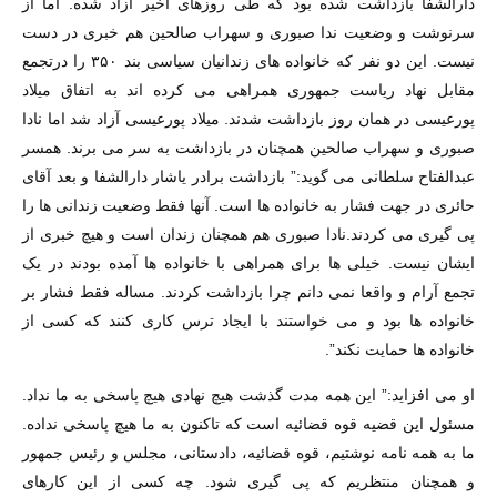
دارالشفا بازداشت شده بود که طی روزهای اخیر آزاد شده. اما از
سرنوشت و وضعیت ندا صبوری و سهراب صالحین هم خبری در دست
نیست. این دو نفر که خانواده های زندانیان سیاسی بند ۳۵۰ را درتجمع
مقابل نهاد ریاست جمهوری همراهی می کرده اند به اتفاق میلاد
پورعیسی در همان روز بازداشت شدند. میلاد پورعیسی آزاد شد اما نادا
صبوری و سهراب صالحین همچنان در بازداشت به سر می برند. همسر
عبدالفتاح سلطانی می گوید:” بازداشت برادر یاشار دارالشفا و بعد آقای
حائری در جهت فشار به خانواده ها است. آنها فقط وضعیت زندانی ها را
پی گیری می کردند.نادا صبوری هم همچنان زندان است و هیچ خبری از
ایشان نیست. خیلی ها برای همراهی با خانواده ها آمده بودند در یک
تجمع آرام و واقعا نمی دانم چرا بازداشت کردند. مساله فقط فشار بر
خانواده ها بود و می خواستند با ایجاد ترس کاری کنند که کسی از
خانواده ها حمایت نکند”.
او می افزاید:” این همه مدت گذشت هیچ نهادی هیچ پاسخی به ما نداد.
مسئول این قضیه قوه قضائیه است که تاکنون به ما هیچ پاسخی نداده.
ما به همه نامه نوشتیم، قوه قضائیه، دادستانی، مجلس و رئیس جمهور
و همچنان منتظریم که پی گیری شود. چه کسی از این کارهای