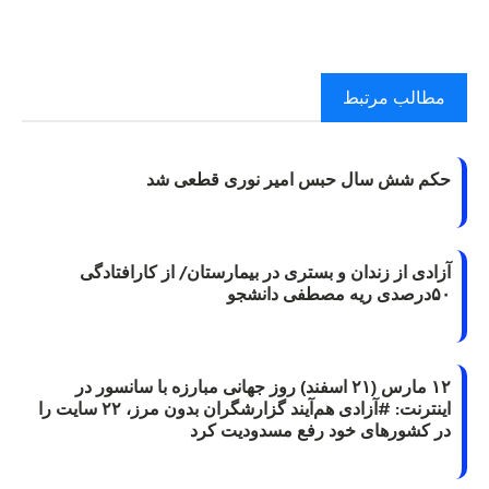
مطالب مرتبط
حکم شش سال حبس امیر نوری قطعی شد
آزادی از زندان و بستری در بیمارستان/ از کارافتادگی
۵۰درصدی ریه مصطفی دانشجو
۱۲ مارس (۲۱ اسفند) روز جهانی مبارزه با سانسور در
اینترنت: #آزادی هم‌آیند گزارشگران‌ بدون مرز، ۲۲ سایت را
در کشورهای خود رفع مسدودیت کرد