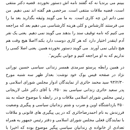
ببینم می برندیا نه که گفتند نامه اش دستور نخورده. قضیه دکتر منتفی
است، قضیه ملاقات منتفی است. مرخصی هم گفته اند نمی دهیم. من
نمی دانم این چه کاری است. به ما می گویند وثیقه بگذارید بعد ما را
می فرستند کارشناس و کلی هزینه کارشناسی می دهیم بعد که مراجعه
می کنیم که نامه توقیف سند را بدهند می گویند نمی دهیم. یعنی یک نفر
آدم اینقدر اختیار دارد که هر کاری دوست دارد بکند؟اصلا هیچ وقت هم
هیچ دلیلی نمی آورند. می گویند دستور نخورده همین. یعنی اصلا کسی را
نداریم که به او مراجعه کنیم و جوابی بگیریم”.
در همین رابطه پرستو سرمدی همسر زندانی سیاسی حسین نورانی
نژاد در صفحه فیس بوک خود نوشت: بعداز ظهر سه شنبه مورخ
۹۳/۲/۳۰ سید محمد حائری از نمایندگان ادوار مجلس شورای اسلامی و
پدر سعید حائری زندانی سیاسی بند ۳۵۰، با آقای دکتر علی لاریجانی
رئیس مجلس شورای اسلامی ملاقات و در رابطه با موضوع حمله به بند
۳۵۰ بازداشتگاه اوین و ضرب و شتم زندانیان سیاسی و پیگیری وضعیت
فرزندش به نام احمدرضاحائری که در پی پیگیری های قانونی و ملاقات
با نمایندگان فعلی مجلس شورای اسلامی و دفتر رئیس جمهور یه همراه
تعدادی از خانواده ی زندانیان سیاسی پیگیر موضوع بوده که اخیرا با